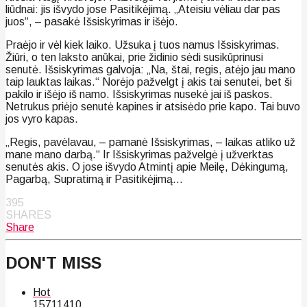
liūdnai: jis išvydo jose Pasitikėjimą. „Ateisiu vėliau dar pas
juos“, – pasakė Išsiskyrimas ir išėjo.
Praėjo ir vėl kiek laiko. Užsuka į tuos namus Išsiskyrimas.
Žiūri, o ten laksto anūkai, prie židinio sėdi susikūprinusi
senutė. Išsiskyrimas galvoja: „Na, štai, regis, atėjo jau mano
taip lauktas laikas.“ Norėjo pažvelgt į akis tai senutei, bet ši
pakilo ir išėjo iš namo. Išsiskyrimas nusekė jai iš paskos.
Netrukus priėjo senutė kapines ir atsisėdo prie kapo. Tai buvo
jos vyro kapas.
„Regis, pavėlavau, – pamanė Išsiskyrimas, – laikas atliko už
mane mano darbą.“ Ir Išsiskyrimas pažvelgė į užverktas
senutės akis. O jose išvydo Atmintį apie Meilę, Dėkingumą,
Pagarbą, Supratimą ir Pasitikėjimą…
395
SHARES
Share
DON'T MISS
Hot
157
114
10