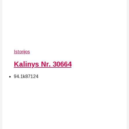
Istorijos
Kalinys Nr. 30664
94.1k
87
124