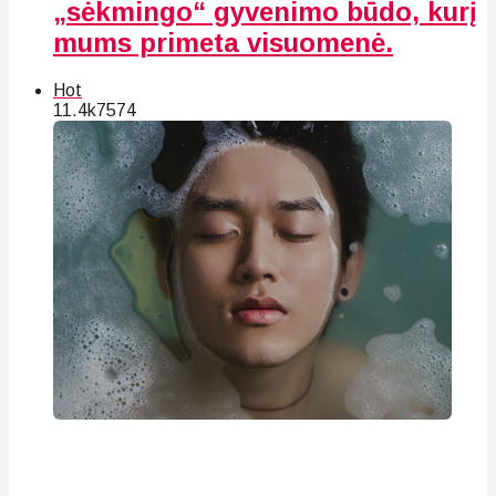
„sėkmingo“ gyvenimo būdo, kurį
mums primeta visuomenė.
Hot
11.4k
75
74