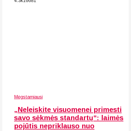
4.3k
166
81
Mėgstamiausi
„Neleiskite visuomenei primesti
savo sėkmės standartų“: laimės
pojūtis nepriklauso nuo