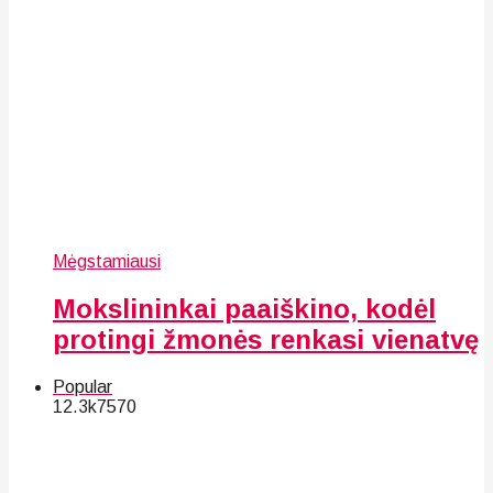
Mėgstamiausi
Mokslininkai paaiškino, kodėl
protingi žmonės renkasi vienatvę
Popular
12.3k
75
70