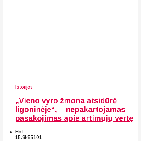
Istorijos
„Vieno vyro žmona atsidūrė
ligoninėje“, – nepakartojamas
pasakojimas apie artimųjų vertę
Hot
15.8k
55
101