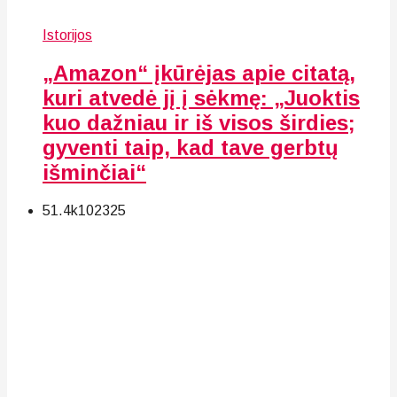
Istorijos
„Amazon“ įkūrėjas apie citatą,
kuri atvedė jį į sėkmę: „Juoktis
kuo dažniau ir iš visos širdies;
gyventi taip, kad tave gerbtų
išminčiai“
51.4k
102
325