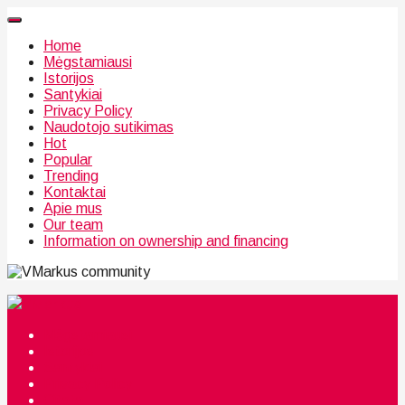
Home
Mėgstamiausi
Istorijos
Santykiai
Privacy Policy
Naudotojo sutikimas
Hot
Popular
Trending
Kontaktai
Apie mus
Our team
Information on ownership and financing
community
Mėgstamiausi
Istorijos
Santykiai
Privacy Policy
Citata