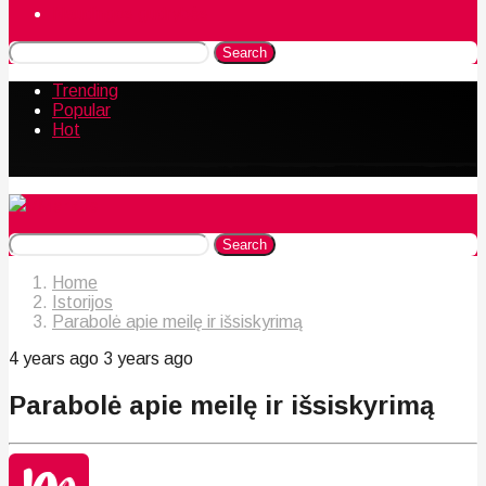
Naudingos gudrybės
Search
Trending
Popular
Hot
Search
Home
Istorijos
Parabolė apie meilę ir išsiskyrimą
4 years ago
3 years ago
Parabolė apie meilę ir išsiskyrimą