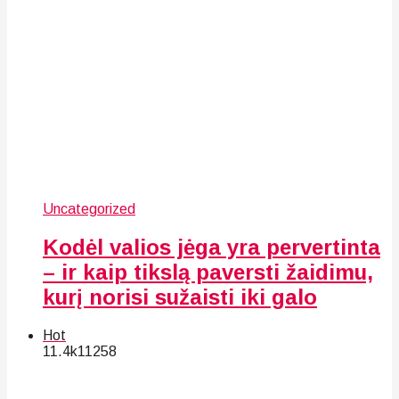
Uncategorized
Kodėl valios jėga yra pervertinta
– ir kaip tikslą paversti žaidimu,
kurį norisi sužaisti iki galo
Hot
11.4k
112
58