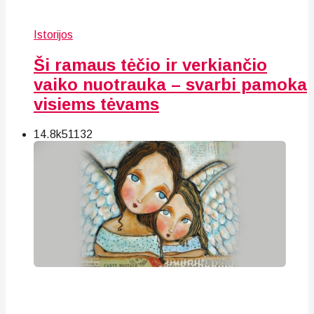
Istorijos
Ši ramaus tėčio ir verkiančio
vaiko nuotrauka – svarbi pamoka
visiems tėvams
14.8k
51
132