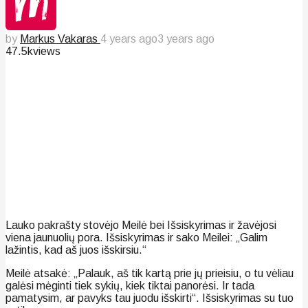
by
Markus Vakaras
4 years ago
3 years ago
47.5k
views
Lauko pakrašty stovėjo Meilė bei Išsiskyrimas ir žavėjosi
viena jaunuolių pora. Išsiskyrimas ir sako Meilei: „Galim
lažintis, kad aš juos išskirsiu.“
Meilė atsakė: „Palauk, aš tik kartą prie jų prieisiu, o tu vėliau
galėsi mėginti tiek sykių, kiek tiktai panorėsi. Ir tada
pamatysim, ar pavyks tau juodu išskirti“. Išsiskyrimas su tuo