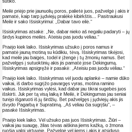
sutiko.
Meilė priėjo prie jaunuolių poros, palietė juos, pažvelgė į akis ir
pamatė, kaip tarp jųdviejų pralėkė kibirkštis… Pasitraukusi
Meilė ir sako Išsiskyrimui: „Dabar tavo eilė.“
Išsiskyrimas atsakė: „Ne, dabar nieko aš negaliu padaryti – jų
širdys kupinos meilės. Ateisiu pas juodu vėliau.“
Praėjo kiek laiko. Išsiskyrimas užsuko į poros namus ir
pamatė jauną motiną su kūdikiu, tėvą. Išsiskyrimas tikėjosi,
kad meilė jau baigės, todėl ir įžengė į tų žmonių namus. Bet
pažvelgęs į sutuoktinių akis jis pamatė jose Dėkingumą.
Išsiskyrimas apsigręžė ir pasakė: „Ateisiu pas juodu vėliau.“
Praėjo kiek laiko. Išsiskyrimas vėl juodu aplankė – namie dūko
vaikai, iš darbo sugrįžo pavargęs vyras, motina ramino
vaikus. Išsiskyrimas vylėsi, kad dabar jau tikrai sugebės juos
išskirti. Juk per tą visą laiką ir Meilė, ir Dėkingumas jau seniai
turėjo išgaruoti iš jų širdžių. Bet pažvelgęs į jųdviejų akis jis
išvydo Pagarbą ir Supratimą. „Aš vėliau čia sugrįšiu“, –
pasakė Išsiskyrimas.
Praėjo kiek laiko. Vėl užsuko pas juos Išsiskyrimas. Žiūri –
vaikai jau suaugę, žilas tėvas aiškina jiems kažką, o žmona
ruošia valgį virtuvėje. Pažvelgė vėl jiems į akis ir atsiduso