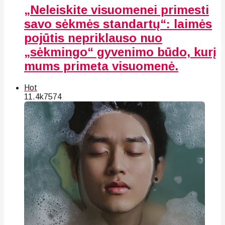
„Neleiskite visuomenei primesti
savo sėkmės standartų“: laimės
pojūtis nepriklauso nuo
„sėkmingo“ gyvenimo būdo, kurį
mums primeta visuomenė.
Hot
11.4k
75
74