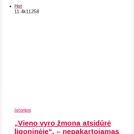
Hot
11.4k
112
58
Istorijos
„Vieno vyro žmona atsidūrė
ligoninėje“, – nepakartojamas