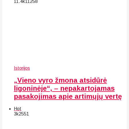
11.4k
112
58
Istorijos
„Vieno vyro žmona atsidūrė
ligoninėje“, – nepakartojamas
pasakojimas apie artimųjų vertę
Hot
3k
25
51