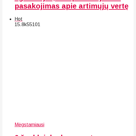
pasakojimas apie artimųjų vertę
Hot
15.8k
55
101
Mėgstamiausi