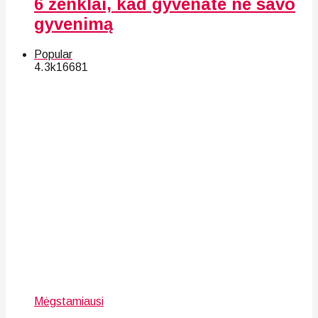
6 ženklai, kad gyvenate ne savo
gyvenimą
Popular
4.3k
166
81
Mėgstamiausi