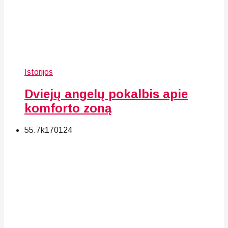
Istorijos
Dviejų angelų pokalbis apie
komforto zoną
55.7k
170
124