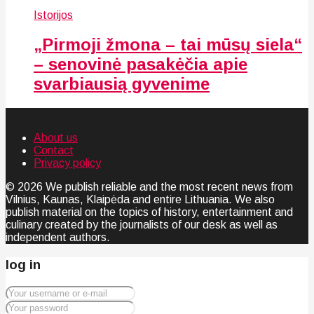
Istorijos
„Pirmoji žmona – tai mūsų siela“
– senovinė pasakėčia apie
svarbiausią gyvenime
About us
Contact
Privacy policy
© 2026 We publish reliable and the most recent news from
Vilnius, Kaunas, Klaipėda and entire Lithuania. We also
publish material on the topics of history, entertainment and
culinary created by the journalists of our desk as well as
independent authors.
log in