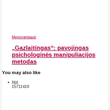
Mėgstamiausi
„Gazlaitingas“: pavojingas
psichologinės manipuliacijos
metodas
You may also like
Hot
157
114
10