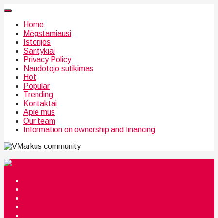
Home
Mėgstamiausi
Istorijos
Santykiai
Privacy Policy
Naudotojo sutikimas
Hot
Popular
Trending
Kontaktai
Apie mus
Our team
Information on ownership and financing
community
Mėgstamiausi
Istorijos
Santykiai
Privacy Policy
Citata