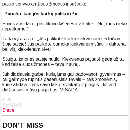
pakilo senyvo amžiaus žmogus ir sušaukė:
„Panašu, kad jūs kai ką palikote!»
Sūnus apsidairė, pasitikrino kišenes ir atsakė: „Ne, mes nieko
nepalikome.“
Tada vyras tarė: „Jūs palikote kai ką kiekvienam sėdinčiam
šioje salėje! Jus palikote pamoką kiekvienam sūnui ir dukteriai
bei viltį kiekvienam tėvui!“
Staiga, žmonės salėje nutilo. Kiekvienas pajautė gėdą už tai,
kad teisė šiuos žmones – tėvą ir sūnų.
Juk didžiausia garbė, kurią jums gali padovanoti gyvenimas –
tai galimybė rūpintis pasenusiais tėvais – tais žmonėmis,
kurie atidavė jums savo laiką, sveikatą ir pinigus. Jie verti
didžiausios mūsų pagarbos. VISADA.
1.2k
SHARES
Share
DON'T MISS