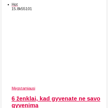
Hot
15.8k
55
101
Mėgstamiausi
6 ženklai, kad gyvenate ne savo
gyvenimą