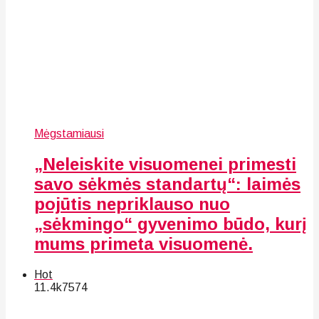
Mėgstamiausi
„Neleiskite visuomenei primesti
savo sėkmės standartų“: laimės
pojūtis nepriklauso nuo
„sėkmingo“ gyvenimo būdo, kurį
mums primeta visuomenė.
Hot
11.4k
75
74