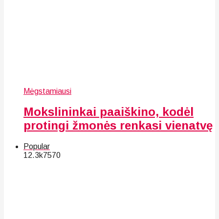
Mėgstamiausi
Mokslininkai paaiškino, kodėl
protingi žmonės renkasi vienatvę
Popular
12.3k
75
70