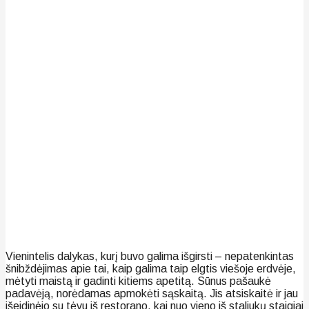
Vienintelis dalykas, kurį buvo galima išgirsti – nepatenkintas
šnibždėjimas apie tai, kaip galima taip elgtis viešoje erdvėje,
mėtyti maistą ir gadinti kitiems apetitą. Sūnus pašaukė
padavėją, norėdamas apmokėti sąskaitą. Jis atsiskaitė ir jau
išeidinėjo su tėvu iš restorano, kai nuo vieno iš staliukų staigiai