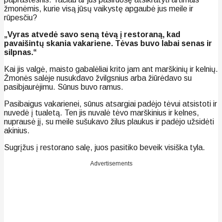
žmonėmis, kurie visą jūsų vaikystę apgaubė jus meile ir
rūpesčiu?
„Vyras atvedė savo seną tėvą į restoraną, kad
pavaišintų skania vakariene. Tėvas buvo labai senas ir
silpnas.“
Kai jis valgė, maisto gabalėliai krito jam ant marškinių ir kelnių.
Žmonės salėje nusukdavo žvilgsnius arba žiūrėdavo su
pasibjaurėjimu. Sūnus buvo ramus.
Pasibaigus vakarienei, sūnus atsargiai padėjo tėvui atsistoti ir
nuvedė į tualetą. Ten jis nuvalė tėvo marškinius ir kelnes,
nuprausė jį, su meile sušukavo žilus plaukus ir padėjo užsidėti
akinius.
Sugrįžus į restorano salę, juos pasitiko beveik visiška tyla.
Advertisements