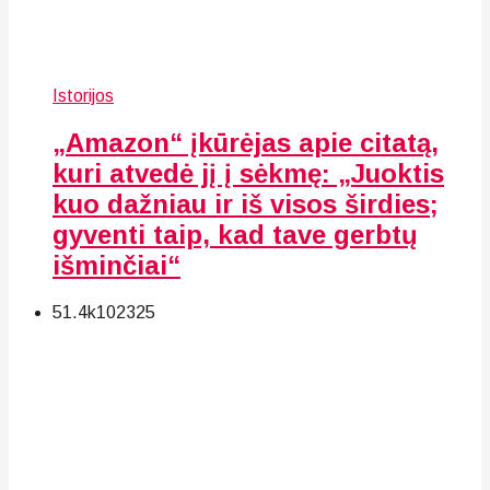
Istorijos
„Amazon“ įkūrėjas apie citatą,
kuri atvedė jį į sėkmę: „Juoktis
kuo dažniau ir iš visos širdies;
gyventi taip, kad tave gerbtų
išminčiai“
51.4k
102
325