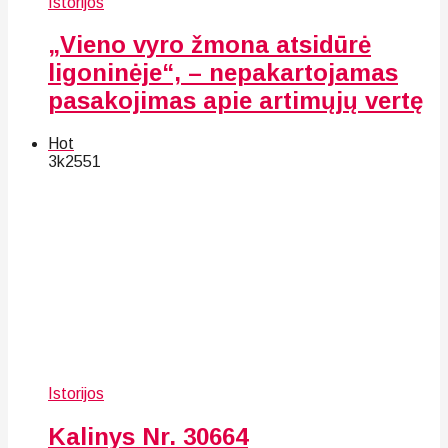
Istorijos
„Vieno vyro žmona atsidūrė
ligoninėje“, – nepakartojamas
pasakojimas apie artimųjų vertę
Hot
3k
25
51
Istorijos
Kalinys Nr. 30664