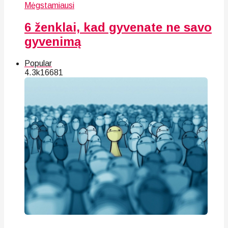
Mėgstamiausi
6 ženklai, kad gyvenate ne savo
gyvenimą
Popular
4.3k
166
81