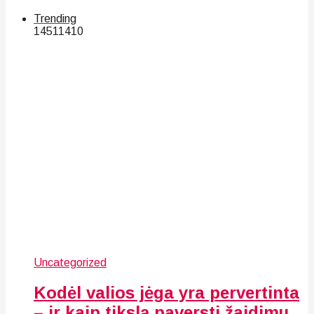
Trending
145
114
10
Uncategorized
Kodėl valios jėga yra pervertinta
– ir kaip tikslą paversti žaidimu,