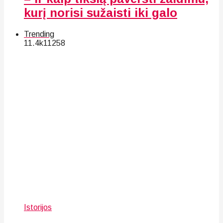
kurį norisi sužaisti iki galo
Trending
11.4k
112
58
Istorijos