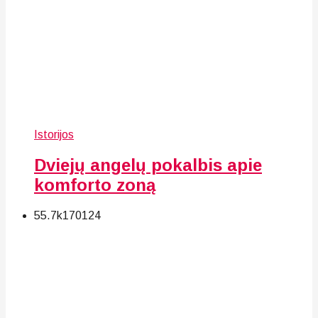
Istorijos
Dviejų angelų pokalbis apie
komforto zoną
55.7k
170
124