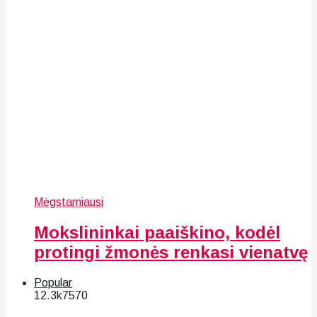
Mėgstamiausi
Mokslininkai paaiškino, kodėl
protingi žmonės renkasi vienatvę
Popular
12.3k
75
70