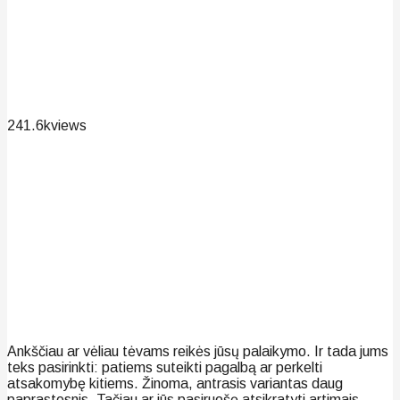
241.6k
views
Ankščiau ar vėliau tėvams reikės jūsų palaikymo. Ir tada jums
teks pasirinkti: patiems suteikti pagalbą ar perkelti
atsakomybę kitiems. Žinoma, antrasis variantas daug
paprastesnis. Tačiau ar jūs pasiruošę atsikratyti artimais