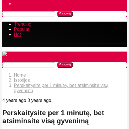
Naudingos gudrybės
Search
Trending
Popular
Hot
Search
Home
Istorijos
Perskaitysite per 1 minutę, bet atsiminsite visą
gyvenimą
4 years ago
3 years ago
Perskaitysite per 1 minutę, bet
atsiminsite visą gyvenimą