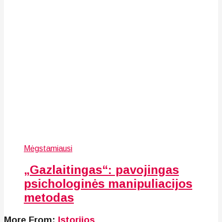
Mėgstamiausi
„Gazlaitingas“: pavojingas
psichologinės manipuliacijos
metodas
More From:
Istorijos