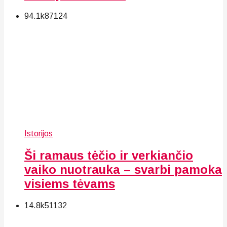
94.1k
87
124
Istorijos
Ši ramaus tėčio ir verkiančio
vaiko nuotrauka – svarbi pamoka
visiems tėvams
14.8k
51
132