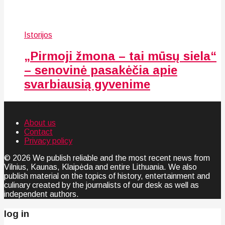
Istorijos
„Pirmoji žmona – tai mūsų siela“
– senovinė pasakėčia apie
svarbiausią gyvenime
About us
Contact
Privacy policy
© 2026 We publish reliable and the most recent news from
Vilnius, Kaunas, Klaipėda and entire Lithuania. We also
publish material on the topics of history, entertainment and
culinary created by the journalists of our desk as well as
independent authors.
log in