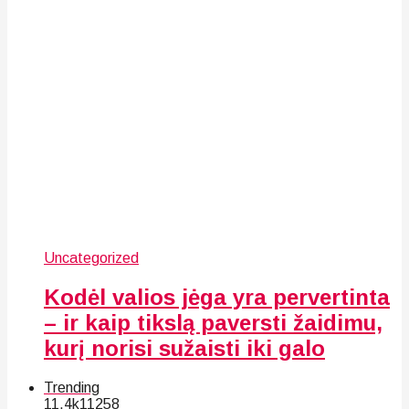
Uncategorized
Kodėl valios jėga yra pervertinta
– ir kaip tikslą paversti žaidimu,
kurį norisi sužaisti iki galo
Trending
11.4k
112
58