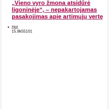
„Vieno vyro žmona atsidūrė
ligoninėje“, – nepakartojamas
pasakojimas apie artimųjų vertę
Hot
15.8k
55
101