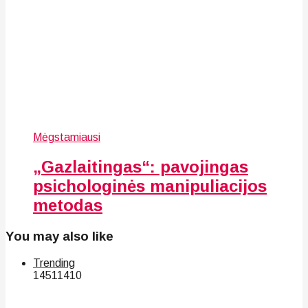
Mėgstamiausi
„Gazlaitingas“: pavojingas
psichologinės manipuliacijos
metodas
You may also like
Trending
145
114
10