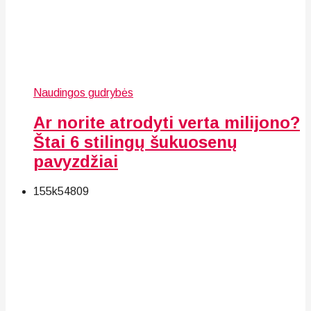
Naudingos gudrybės
Ar norite atrodyti verta milijono?
Štai 6 stilingų šukuosenų
pavyzdžiai
155k
54
809