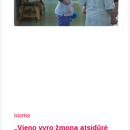
Istorijos
„Vieno vyro žmona atsidūrė