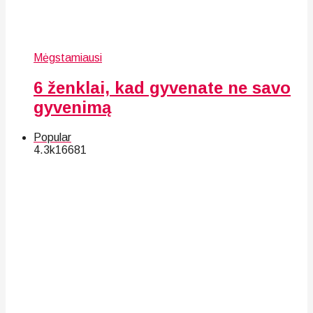
Mėgstamiausi
6 ženklai, kad gyvenate ne savo
gyvenimą
Popular
4.3k
166
81