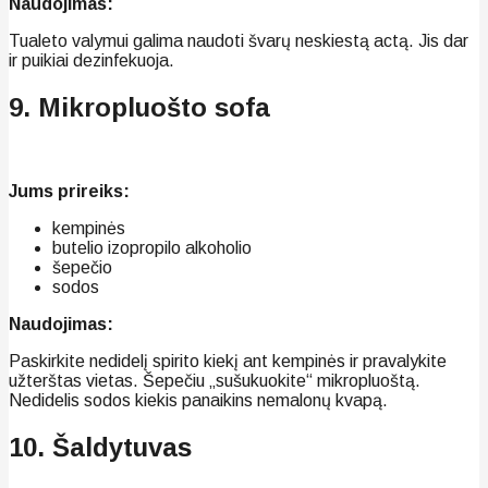
Naudojimas:
Tualeto valymui galima naudoti švarų neskiestą actą. Jis dar
ir puikiai dezinfekuoja.
9. Mikropluošto sofa
Jums prireiks:
kempinės
butelio izopropilo alkoholio
šepečio
sodos
Naudojimas:
Paskirkite nedidelį spirito kiekį ant kempinės ir pravalykite
užterštas vietas. Šepečiu „sušukuokite“ mikropluoštą.
Nedidelis sodos kiekis panaikins nemalonų kvapą.
10. Šaldytuvas