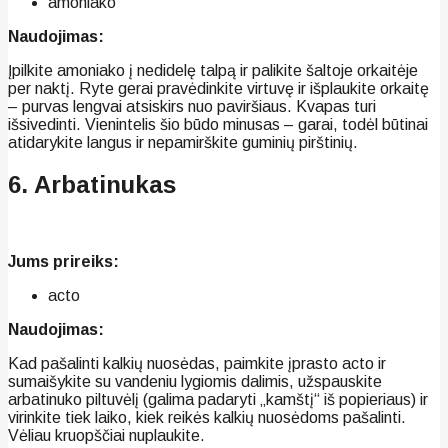
amoniako
Naudojimas:
Įpilkite amoniako į nedidelę talpą ir palikite šaltoje orkaitėje
per naktį. Ryte gerai pravėdinkite virtuvę ir išplaukite orkaitę
– purvas lengvai atsiskirs nuo paviršiaus. Kvapas turi
išsivedinti. Vienintelis šio būdo minusas – garai, todėl būtinai
atidarykite langus ir nepamirškite guminių pirštinių.
6. Arbatinukas
Jums prireiks:
acto
Naudojimas:
Kad pašalinti kalkių nuosėdas, paimkite įprasto acto ir
sumaišykite su vandeniu lygiomis dalimis, užspauskite
arbatinuko piltuvėlį (galima padaryti „kamštį“ iš popieriaus) ir
virinkite tiek laiko, kiek reikės kalkių nuosėdoms pašalinti.
Vėliau kruopščiai nuplaukite.