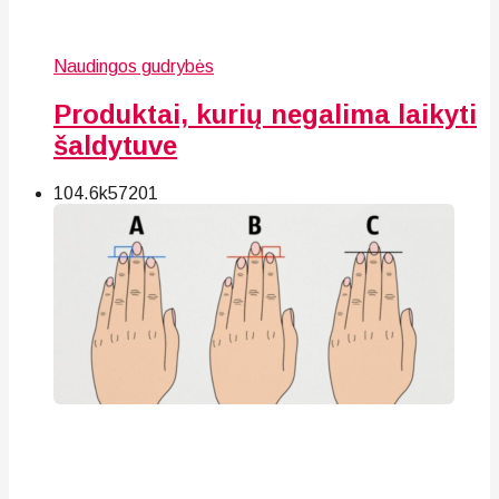
Naudingos gudrybės
Produktai, kurių negalima laikyti
šaldytuve
104.6k
57
201