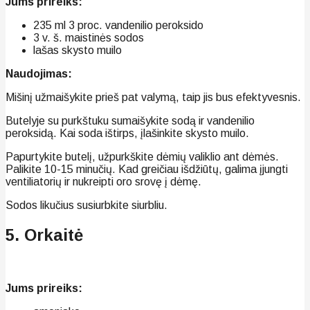
Jums prireiks:
235 ml 3 proc. vandenilio peroksido
3 v. š. maistinės sodos
lašas skysto muilo
Naudojimas:
Mišinį užmaišykite prieš pat valymą, taip jis bus efektyvesnis.
Butelyje su purkštuku sumaišykite sodą ir vandenilio
peroksidą. Kai soda ištirps, įlašinkite skysto muilo.
Papurtykite butelį, užpurkškite dėmių valiklio ant dėmės.
Palikite 10-15 minučių. Kad greičiau išdžiūtų, galima įjungti
ventiliatorių ir nukreipti oro srovę į dėmę.
Sodos likučius susiurbkite siurbliu.
5. Orkaitė
Jums prireiks: