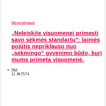
Mėgstamiausi
„Neleiskite visuomenei primesti
savo sėkmės standartų“: laimės
pojūtis nepriklauso nuo
„sėkmingo“ gyvenimo būdo, kurį
mums primeta visuomenė.
Hot
11.4k
75
74