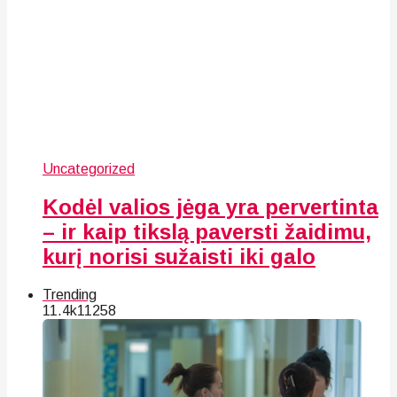
Uncategorized
Kodėl valios jėga yra pervertinta
– ir kaip tikslą paversti žaidimu,
kurį norisi sužaisti iki galo
Trending
11.4k
112
58