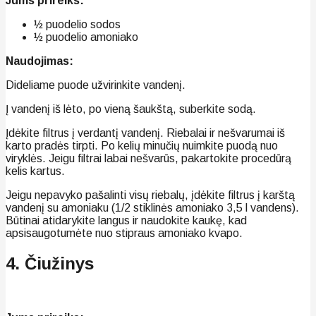
Jums prireiks:
½ puodelio sodos
½ puodelio amoniako
Naudojimas:
Dideliame puode užvirinkite vandenį.
Į vandenį iš lėto, po vieną šaukštą, suberkite sodą.
Įdėkite filtrus į verdantį vandenį. Riebalai ir nešvarumai iš
karto pradės tirpti. Po kelių minučių nuimkite puodą nuo
viryklės. Jeigu filtrai labai nešvarūs, pakartokite procedūrą
kelis kartus.
Jeigu nepavyko pašalinti visų riebalų, įdėkite filtrus į karštą
vandenį su amoniaku (1/2 stiklinės amoniako 3,5 l vandens).
Būtinai atidarykite langus ir naudokite kaukę, kad
apsisaugotumėte nuo stipraus amoniako kvapo.
4. Čiužinys