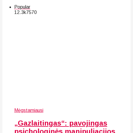
Popular
12.3k
75
70
Mėgstamiausi
„Gazlaitingas“: pavojingas
psichologinės manipuliacijos