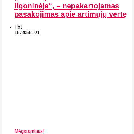
ligoninėje“, – nepakartojamas
pasakojimas apie artimųjų vertę
Hot
15.8k
55
101
Mėgstamiausi