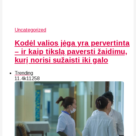
Uncategorized
Kodėl valios jėga yra pervertinta
– ir kaip tikslą paversti žaidimu,
kurį norisi sužaisti iki galo
Trending
11.4k
112
58