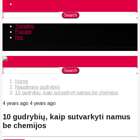
Naudingos gudrybės
Search
Trending
Popular
Hot
Search
Home
Naudingos gudrybės
10 gudrybių, kaip sutvarkyti namus be chemijos
4 years ago
4 years ago
10 gudrybių, kaip sutvarkyti namus
be chemijos