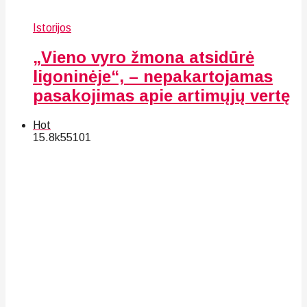
Istorijos
„Vieno vyro žmona atsidūrė
ligoninėje“, – nepakartojamas
pasakojimas apie artimųjų vertę
Hot
15.8k
55
101