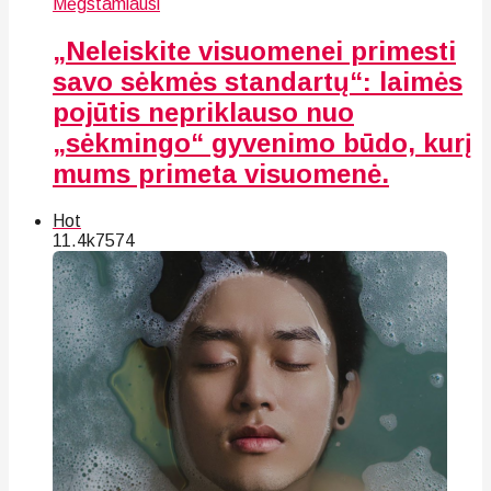
Mėgstamiausi
„Neleiskite visuomenei primesti
savo sėkmės standartų“: laimės
pojūtis nepriklauso nuo
„sėkmingo“ gyvenimo būdo, kurį
mums primeta visuomenė.
Hot
11.4k
75
74