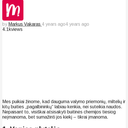
by
Markus Vakaras
4 years ago
4 years ago
4.1k
views
Mes puikiai žinome, kad dauguma valymo priemonių, miltelių ir
kitų buities „pagalbininkų“ labiau kenkia, nei suteikia naudos.
Nepaisant to, visiškai atsisakyti buitinės chemijos tiesiog
neįmanoma, bet sumažinti jos kiekį – tikrai įmanoma.