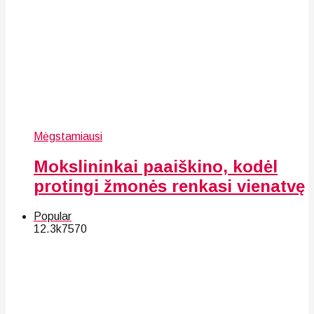
Mėgstamiausi
Mokslininkai paaiškino, kodėl
protingi žmonės renkasi vienatvę
Popular
12.3k
75
70