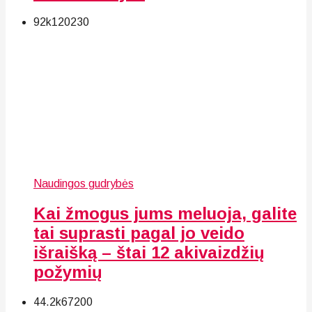
92k
120
230
Naudingos gudrybės
Kai žmogus jums meluoja, galite
tai suprasti pagal jo veido
išraišką – štai 12 akivaizdžių
požymių
44.2k
67
200