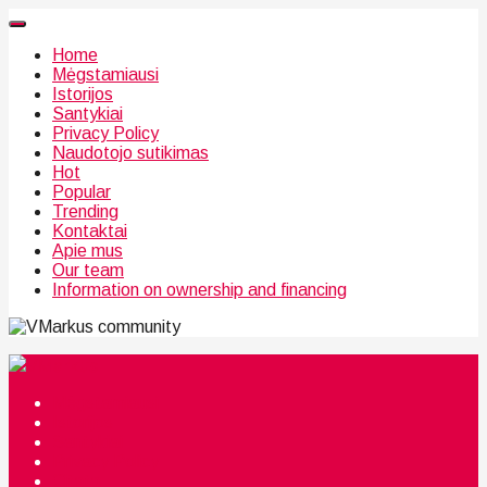
Home
Mėgstamiausi
Istorijos
Santykiai
Privacy Policy
Naudotojo sutikimas
Hot
Popular
Trending
Kontaktai
Apie mus
Our team
Information on ownership and financing
community
Mėgstamiausi
Istorijos
Santykiai
Privacy Policy
Citata