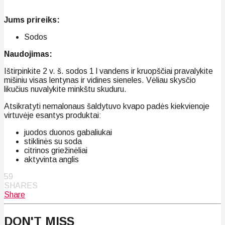
Jums prireiks:
Sodos
Naudojimas:
Ištirpinkite 2 v. š. sodos 1 l vandens ir kruopščiai pravalykite
mišiniu visas lentynas ir vidines sieneles. Vėliau skysčio
likučius nuvalykite minkštu skuduru.
Atsikratyti nemalonaus šaldytuvo kvapo padės kiekvienoje
virtuvėje esantys produktai:
juodos duonos gabaliukai
stiklinės su soda
citrinos griežinėliai
aktyvinta anglis
59
SHARES
Share
DON'T MISS