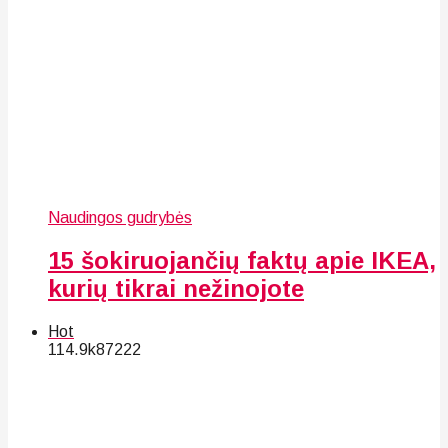
Naudingos gudrybės
15 šokiruojančių faktų apie IKEA,
kurių tikrai nežinojote
Hot
114.9k
87
222