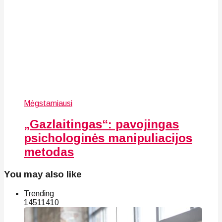
Mėgstamiausi
„Gazlaitingas“: pavojingas
psichologinės manipuliacijos
metodas
You may also like
Trending
145
114
10