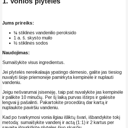
1. Vonios plytelės
Jums prireiks:
¼ stiklinės vandenilio peroksido
1 a. š. skysto muilo
½ stiklinės sodos
Naudojimas:
Sumaišykite visus ingredientus.
Jei plytelės nereikalauja ypatingo dėmesio, galite jas tiesiog
nuvalyti šioje priemonėje pamirkyta kempinėle ir nuplauti
vandeniu.
Jeigu nešvarumai įsisenėję, taip pat nuvalykite jas kempinėle
ir palikite 10 minučių. Per šį laiką purvas ištirps ir galėsite
lengvai jį pašalinti. Pakartokite procedūrą dar kartą ir
nuplaukite paviršiu vandeniu.
Kad po tvarkymosi vonia ilgiau išliktų švari, išbandykite tokį
metodą: sumaišykite vandenį ir actą (1:1) ir 2 kartus per
savaitę išpurkškite plyteles šiuo skysčiu.