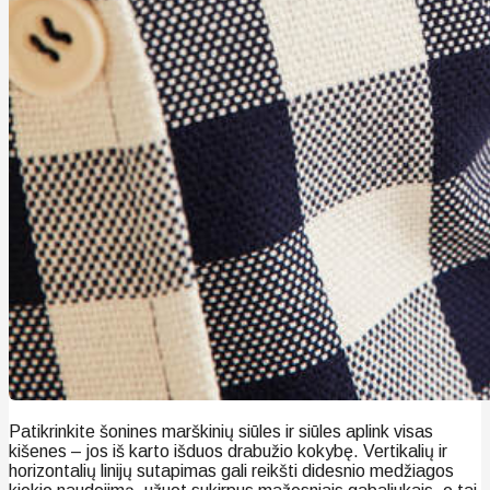
Patikrinkite šonines marškinių siūles ir siūles aplink visas
kišenes – jos iš karto išduos drabužio kokybę. Vertikalių ir
horizontalių linijų sutapimas gali reikšti didesnio medžiagos