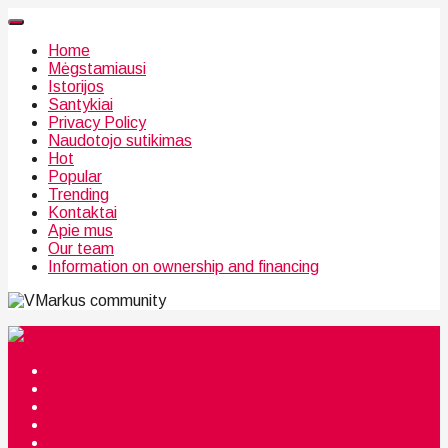
Home
Mėgstamiausi
Istorijos
Santykiai
Privacy Policy
Naudotojo sutikimas
Hot
Popular
Trending
Kontaktai
Apie mus
Our team
Information on ownership and financing
community
Mėgstamiausi
Istorijos
Santykiai
Privacy Policy
Citata