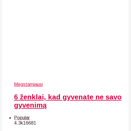
Mėgstamiausi
6 ženklai, kad gyvenate ne savo
gyvenimą
Popular
4.3k
166
81