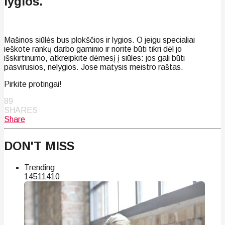
lygios.
Mašinos siūlės bus plokščios ir lygios. O jeigu specialiai
ieškote rankų darbo gaminio ir norite būti tikri dėl jo
išskirtinumo, atkreipkite dėmesį į siūles: jos gali būti
pasvirusios, nelygios. Jose matysis meistro raštas.
Pirkite protingai!
89
SHARES
Share
DON'T MISS
Trending
145
114
10