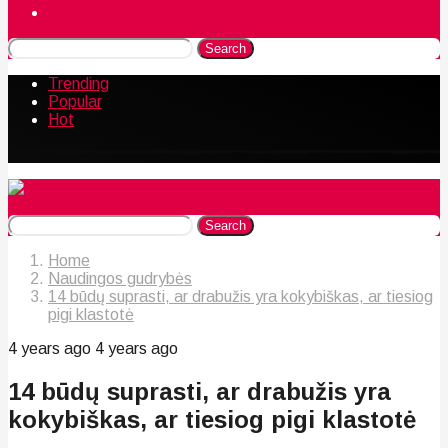
Naudingos gudrybės
Search
Trending
Popular
Hot
Search
Home
Naudingos gudrybės
14 būdų suprasti, ar drabužis yra kokybiškas, ar tiesiog
pigi klastotė
4 years ago
4 years ago
14 būdų suprasti, ar drabužis yra
kokybiškas, ar tiesiog pigi klastotė