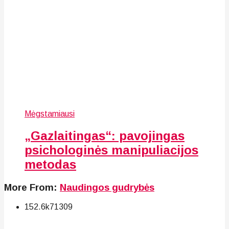
Mėgstamiausi
„Gazlaitingas“: pavojingas
psichologinės manipuliacijos
metodas
More From:
Naudingos gudrybės
152.6k
71
309