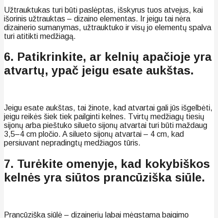
Užtrauktukas turi būti paslėptas, išskyrus tuos atvejus, kai
išorinis užtrauktas – dizaino elementas. Ir jeigu tai nėra
dizainerio sumanymas, užtrauktuko ir visų jo elementų spalva
turi atitikti medžiagą.
6. Patikrinkite, ar kelnių apačioje yra
atvartų, ypač jeigu esate aukštas.
Jeigu esate aukštas, tai žinote, kad atvartai gali jūs išgelbėti,
jeigu reikės šiek tiek pailginti kelnes. Tvirtų medžiagų tiesių
sijonų arba pieštuko silueto sijonų atvartai turi būti maždaug
3,5–4 cm pločio. A silueto sijonų atvartai – 4 cm, kad
persiuvant nepradingtų medžiagos tūris.
7. Turėkite omenyje, kad kokybiškos
kelnės yra siūtos prancūziška siūle.
Prancūziška siūlė – dizainerių labai mėgstama baigimo