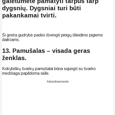
galėtumėte pamatyti tarpus tarp
dygsnių. Dygsniai turi būti
pakankamai tvirti.
Ši greita gudrybė padės išvengti pinigų išleidimo pigiems
daiktams.
13. Pamušalas – visada geras
ženklas.
Kokybiškų švarkų pamušalai būna sujungti su švarko
medžiaga papildoma siūle.
Advertisements