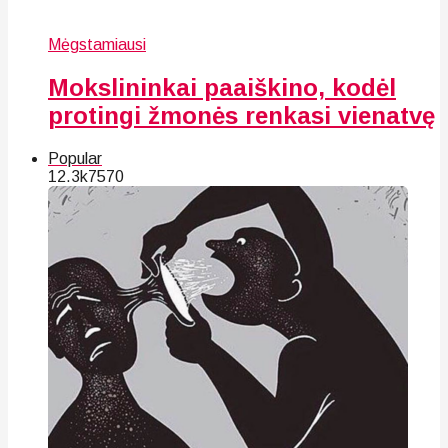
Mėgstamiausi
Mokslininkai paaiškino, kodėl
protingi žmonės renkasi vienatvę
Popular
12.3k
75
70