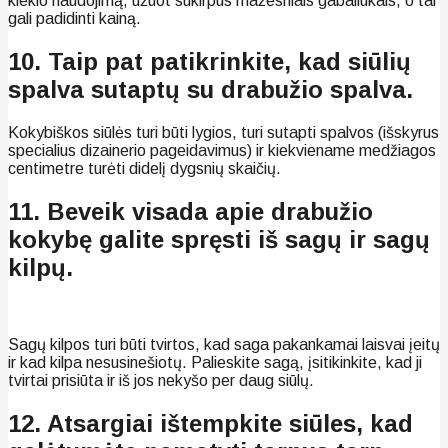
kiekio naudojimą, užuot sukirpus mažesniais gabaliukais, o tai
gali padidinti kainą.
10. Taip pat patikrinkite, kad siūlių
spalva sutaptų su drabužio spalva.
Kokybiškos siūlės turi būti lygios, turi sutapti spalvos (išskyrus
specialius dizainerio pageidavimus) ir kiekviename medžiagos
centimetre turėti didelį dygsnių skaičių.
11. Beveik visada apie drabužio
kokybę galite spręsti iš sagų ir sagų
kilpų.
Sagų kilpos turi būti tvirtos, kad saga pakankamai laisvai įeitų
ir kad kilpa nesusinešiotų. Palieskite sagą, įsitikinkite, kad ji
tvirtai prisiūta ir iš jos nekyšo per daug siūlų.
12. Atsargiai ištempkite siūles, kad