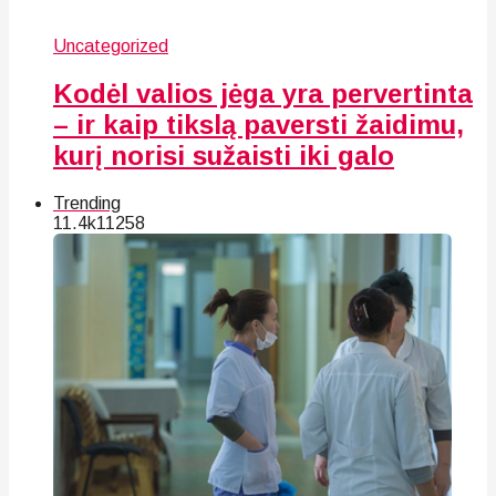
Uncategorized
Kodėl valios jėga yra pervertinta
– ir kaip tikslą paversti žaidimu,
kurį norisi sužaisti iki galo
Trending
11.4k
112
58