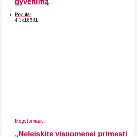
gyvenimą
Popular
4.3k
166
81
Mėgstamiausi
„Neleiskite visuomenei primesti