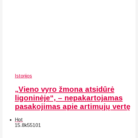
Istorijos
„Vieno vyro žmona atsidūrė
ligoninėje“, – nepakartojamas
pasakojimas apie artimųjų vertę
Hot
15.8k
55
101