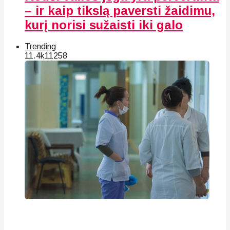
– ir kaip tikslą paversti žaidimu,
kurį norisi sužaisti iki galo
Trending
11.4k
112
58