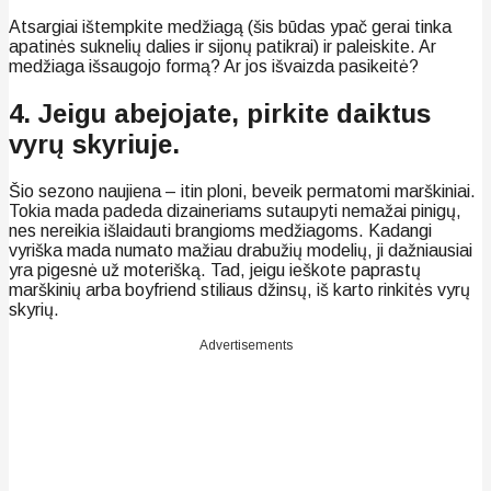
Atsargiai ištempkite medžiagą (šis būdas ypač gerai tinka
apatinės suknelių dalies ir sijonų patikrai) ir paleiskite. Ar
medžiaga išsaugojo formą? Ar jos išvaizda pasikeitė?
4. Jeigu abejojate, pirkite daiktus
vyrų skyriuje.
Šio sezono naujiena – itin ploni, beveik permatomi marškiniai.
Tokia mada padeda dizaineriams sutaupyti nemažai pinigų,
nes nereikia išlaidauti brangioms medžiagoms. Kadangi
vyriška mada numato mažiau drabužių modelių, ji dažniausiai
yra pigesnė už moterišką. Tad, jeigu ieškote paprastų
marškinių arba boyfriend stiliaus džinsų, iš karto rinkitės vyrų
skyrių.
Advertisements