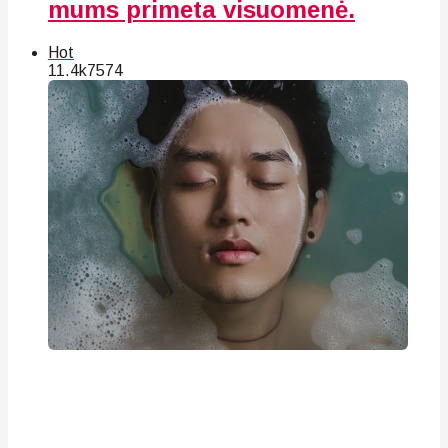
mums primeta visuomenė.
Hot
11.4k
75
74