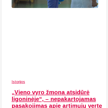
Istorijos
„Vieno vyro žmona atsidūrė
ligoninėje“, – nepakartojamas
pasakojimas apie artimųjų vertę