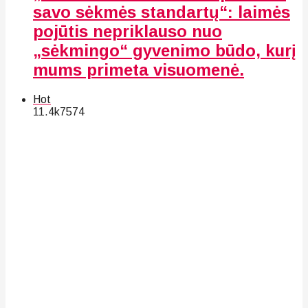
savo sėkmės standartų“: laimės
pojūtis nepriklauso nuo
„sėkmingo“ gyvenimo būdo, kurį
mums primeta visuomenė.
Hot
11.4k
75
74