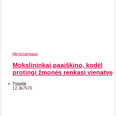
Mėgstamiausi
Mokslininkai paaiškino, kodėl
protingi žmonės renkasi vienatvę
Popular
12.3k
75
70