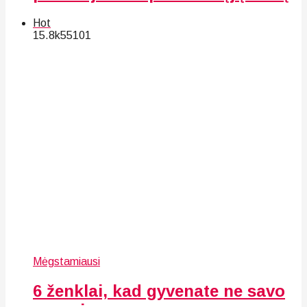
Hot
15.8k
55
101
Mėgstamiausi
6 ženklai, kad gyvenate ne savo