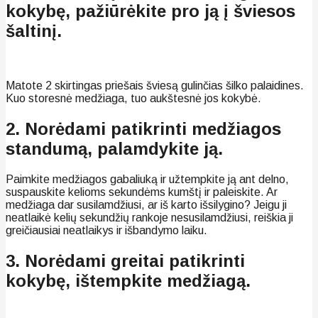
kokybę, pažiūrėkite pro ją į šviesos
šaltinį.
Matote 2 skirtingas priešais šviesą gulinčias šilko palaidines.
Kuo storesnė medžiaga, tuo aukštesnė jos kokybė.
2. Norėdami patikrinti medžiagos
standumą, palamdykite ją.
Paimkite medžiagos gabaliuką ir užtempkite ją ant delno,
suspauskite kelioms sekundėms kumštį ir paleiskite. Ar
medžiaga dar susilamdžiusi, ar iš karto išsilygino? Jeigu ji
neatlaikė kelių sekundžių rankoje nesusilamdžiusi, reiškia ji
greičiausiai neatlaikys ir išbandymo laiku.
3. Norėdami greitai patikrinti
kokybę, ištempkite medžiagą.