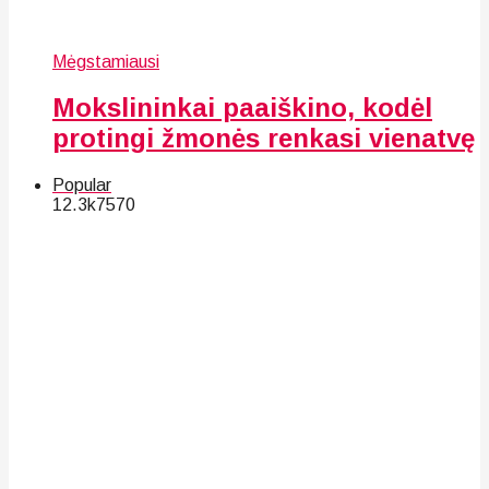
Mėgstamiausi
Mokslininkai paaiškino, kodėl
protingi žmonės renkasi vienatvę
Popular
12.3k
75
70