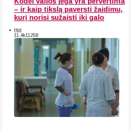
Kodėl valios jėga yra pervertinta
– ir kaip tikslą paversti žaidimu,
kurį norisi sužaisti iki galo
Hot
11.4k
112
58