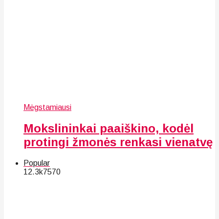
Mėgstamiausi
Mokslininkai paaiškino, kodėl
protingi žmonės renkasi vienatvę
Popular
12.3k
75
70