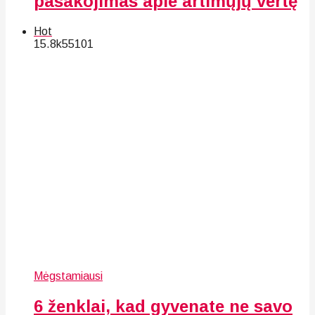
pasakojimas apie artimųjų vertę
Hot
15.8k
55
101
Mėgstamiausi
6 ženklai, kad gyvenate ne savo