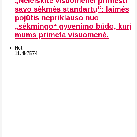
„Neleiskite visuomenei primesti
savo sėkmės standartų“: laimės
pojūtis nepriklauso nuo
„sėkmingo“ gyvenimo būdo, kurį
mums primeta visuomenė.
Hot
11.4k
75
74