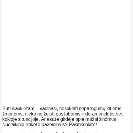
Būti išauklėtam – vadinasi, nesukelti nepatogumų kitiems
žmonėms, nieko neįžeisti pastabomis ir deramai elgtis bet
kokioje situacijoje. Ar esate girdėję apie mažai žinomus
šiuolaikinio etiketo pažeidimus? Pasitikrinkite!