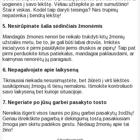
uogienės į savo lėkštę. Vėliau užtepkite jo ant sumuštinio!
Štai ir viskas. Kodėl taip daryti teisinga? Nes trupinių
nepatenka į bendrą lėkštę!
5. Nesirūpinate šalia sėdinčiais žmonėmis
Mandagūs žmonės nenori be reikalo trukdyti kitų žmonių
užstalės metu, be to, jie gali būti labai drovūs. Imkitės
iniciatyvos ir pirmi pasiūlykite jiems druskos ar pipirų! Taip pat
pirmi perduokite kitus patiekalus, mandagiai paklausdami, ar
kaimynas nenorėtų jų paragauti.
6. Nepagalvojate apie laikyseną
Tikriausiai niekada nesusimąstėte, bet žiūrėti į virš lėkštės
susikūprinusį žmogų iš tiesų nemalonu. Išmokite kontroliuoti
savo laikyseną bet kurioje situacijoje.
7. Negeriate po jūsų garbei pasakyto tosto
Nereikia išgerti visos taurės po jūsų garbei pasakytų žodžių!
Geriau išreikškite pagarbą ir dėkingumą tostą pasakiusiam
žmogui jam skirtu padėkos gestu. Nedaug žmonių apie tai
žino!
Advertisements