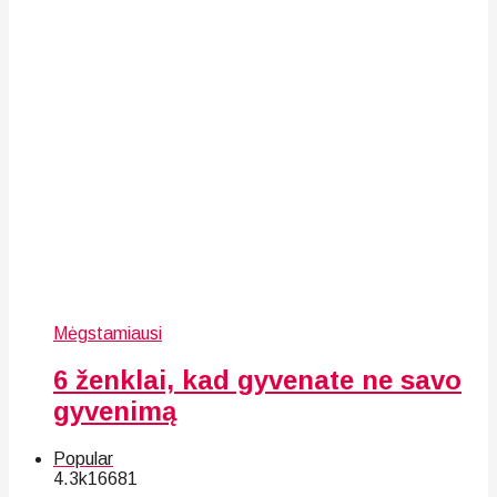
Mėgstamiausi
6 ženklai, kad gyvenate ne savo
gyvenimą
Popular
4.3k
166
81