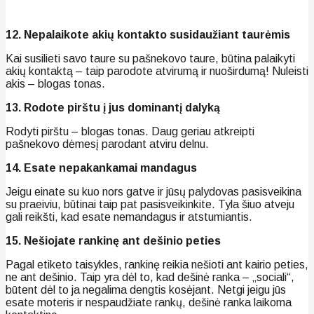
12. Nepalaikote akių kontakto susidaužiant taurėmis
Kai susilieti savo taure su pašnekovo taure, būtina palaikyti
akių kontaktą – taip parodote atvirumą ir nuoširdumą! Nuleisti
akis – blogas tonas.
13. Rodote pirštu į jus dominantį dalyką
Rodyti pirštu – blogas tonas. Daug geriau atkreipti
pašnekovo dėmesį parodant atviru delnu.
14. Esate nepakankamai mandagus
Jeigu einate su kuo nors gatve ir jūsų palydovas pasisveikina
su praeiviu, būtinai taip pat pasisveikinkite. Tyla šiuo atveju
gali reikšti, kad esate nemandagus ir atstumiantis.
15. Nešiojate rankinę ant dešinio peties
Pagal etiketo taisykles, rankinę reikia nešioti ant kairio peties,
ne ant dešinio. Taip yra dėl to, kad dešinė ranka – „sociali“,
būtent dėl to ja negalima dengtis kosėjant. Netgi jeigu jūs
esate moteris ir nespaudžiate rankų, dešinė ranka laikoma