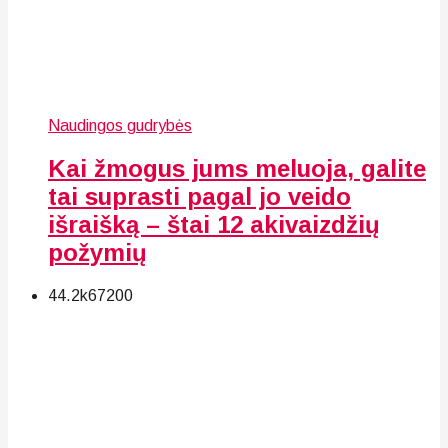
Naudingos gudrybės
Kai žmogus jums meluoja, galite
tai suprasti pagal jo veido
išraišką – štai 12 akivaizdžių
požymių
44.2k
67
200