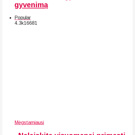
gyvenimą
Popular
4.3k
166
81
Mėgstamiausi