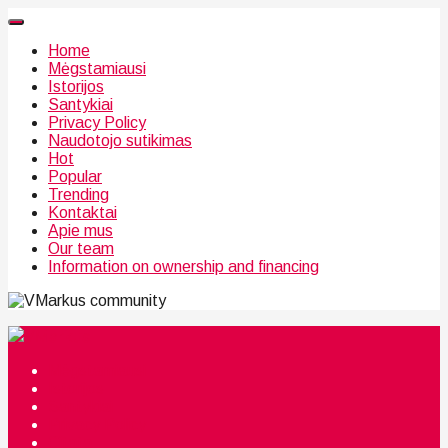
Home
Mėgstamiausi
Istorijos
Santykiai
Privacy Policy
Naudotojo sutikimas
Hot
Popular
Trending
Kontaktai
Apie mus
Our team
Information on ownership and financing
community
Mėgstamiausi
Istorijos
Santykiai
Privacy Policy
Citata