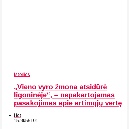
Istorijos
„Vieno vyro žmona atsidūrė
ligoninėje“, – nepakartojamas
pasakojimas apie artimųjų vertę
Hot
15.8k
55
101