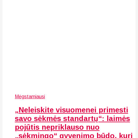
Mėgstamiausi
„Neleiskite visuomenei primesti
savo sėkmės standartų“: laimės
pojūtis nepriklauso nuo
„sėkmingo“ gyvenimo būdo, kurį