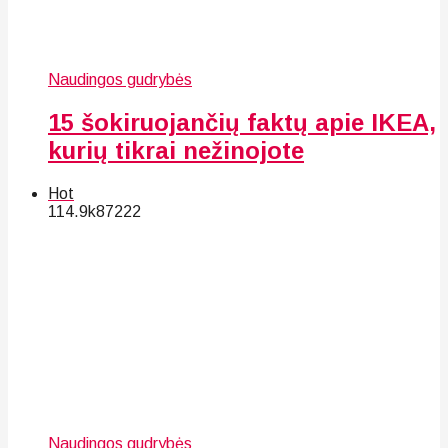
Naudingos gudrybės
15 šokiruojančių faktų apie IKEA,
kurių tikrai nežinojote
Hot
114.9k
87
222
Naudingos gudrybės