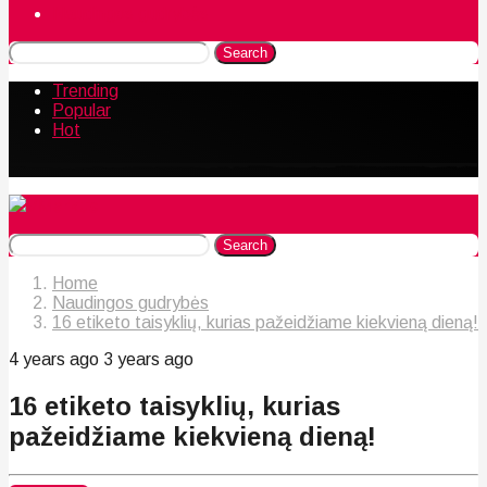
Naudingos gudrybės
Search
Trending
Popular
Hot
Search
Home
Naudingos gudrybės
16 etiketo taisyklių, kurias pažeidžiame kiekvieną dieną!
4 years ago
3 years ago
16 etiketo taisyklių, kurias
pažeidžiame kiekvieną dieną!