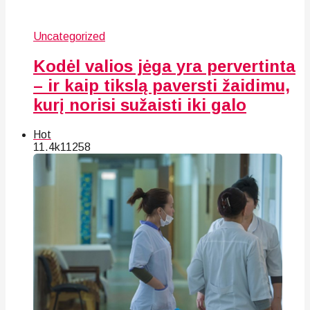
Uncategorized
Kodėl valios jėga yra pervertinta
– ir kaip tikslą paversti žaidimu,
kurį norisi sužaisti iki galo
Hot
11.4k
112
58