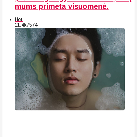
mums primeta visuomenė.
Hot
11.4k
75
74