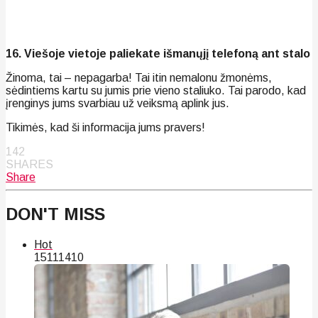
16. Viešoje vietoje paliekate išmanųjį telefoną ant stalo
Žinoma, tai – nepagarba! Tai itin nemalonu žmonėms,
sėdintiems kartu su jumis prie vieno staliuko. Tai parodo, kad
įrenginys jums svarbiau už veiksmą aplink jus.
Tikimės, kad ši informacija jums pravers!
142
SHARES
Share
DON'T MISS
Hot
151
114
10