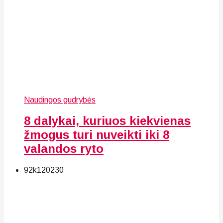
Naudingos gudrybės
8 dalykai, kuriuos kiekvienas
žmogus turi nuveikti iki 8
valandos ryto
92k
120
230