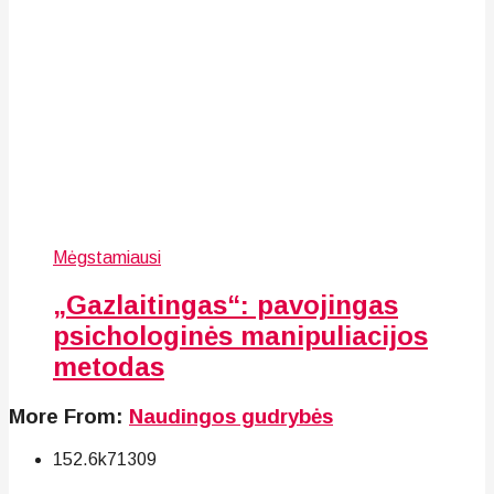
Mėgstamiausi
„Gazlaitingas“: pavojingas
psichologinės manipuliacijos
metodas
More From:
Naudingos gudrybės
152.6k
71
309