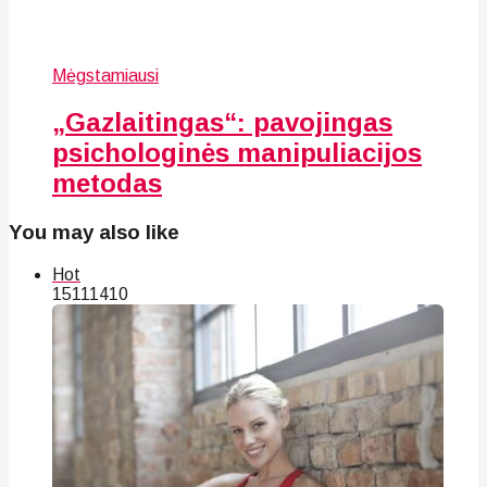
Mėgstamiausi
„Gazlaitingas“: pavojingas
psichologinės manipuliacijos
metodas
You may also like
Hot
151
114
10