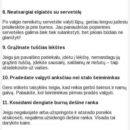
8. Neatsargiai elgiatės su servetėlę
Po valgio nereikėtų servetėle valyti lūpų, geriau lengvu judesiu
prisilieskite ja prie burnos. Jau panaudotas popierines
servetėles galima šiek tiek sulankstyti, bet jokiais būdais ne
glamžyti!
9. Grąžinate tuščias lėkštes
Jeigu jus pavaišino patiekalu, įdėtu į lėkštę, nemandagu ją
grąžinti tuščią. Įdėkite sausainį, saldainių ar riešutų – taip
atsidėkosite už vaišes.
10. Pradedate valgyti anksčiau nei stalo šeimininkas
Gero etiketo taisyklės teigia, kad reikia gerbti šeimos ir namų
galvą. Palaukite, kol šeimininkas pirmas pradės valgyti.
11. Kosėdami dengiate burną dešine ranka
Jeigu negaluojate arba užspringote ir atsirado poreikis
atsikosėti, negalima užsidengti dešine ranka. Visada tai
darykite kaire.