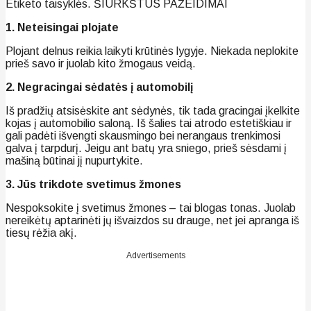
Etiketo taisyklės. ŠIURKŠTŪS PAŽEIDIMAI
1. Neteisingai plojate
Plojant delnus reikia laikyti krūtinės lygyje. Niekada neplokite
prieš savo ir juolab kito žmogaus veidą.
2. Negracingai sėdatės į automobilį
Iš pradžių atsisėskite ant sėdynės, tik tada gracingai įkelkite
kojas į automobilio saloną. Iš šalies tai atrodo estetiškiau ir
gali padėti išvengti skausmingo bei nerangaus trenkimosi
galva į tarpdurį. Jeigu ant batų yra sniego, prieš sėsdami į
mašiną būtinai jį nupurtykite.
3. Jūs trikdote svetimus žmones
Nespoksokite į svetimus žmones – tai blogas tonas. Juolab
nereikėtų aptarinėti jų išvaizdos su drauge, net jei apranga iš
tiesų rėžia akį.
Advertisements