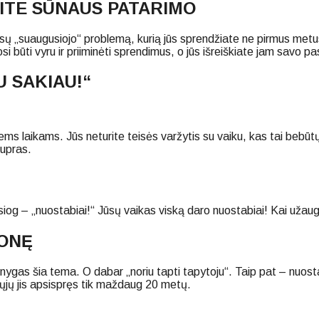
KITE SŪNAUS PATARIMO
i jūsų „suaugusiojo“ problemą, kurią jūs sprendžiate ne pirmus m
būti vyru ir priiminėti sprendimus, o jūs išreiškiate jam savo pas
U SAKIAU!“
iems laikams. Jūs neturite teisės varžytis su vaiku, kas tai bebūt
supras.
Tiesiog – „nuostabiai!“ Jūsų vaikas viską daro nuostabiai! Kai užau
JONĘ
nygas šia tema. O dabar „noriu tapti tapytoju“. Taip pat – nuost
ųjų jis apsispręs tik maždaug 20 metų.