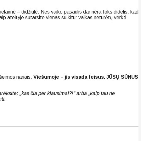
nelaimė – didžiulė. Nes vaiko pasaulis dar nėra toks didelis, kad
 ateityje sutarsite vienas su kitu: vaikas neturėtų verkti
 šeimos nariais.
Viešumoje – jis visada teisus. JŪSŲ SŪNUS
nerėksite: „kas čia per klausimai?!“ arba „kaip tau ne
ti.