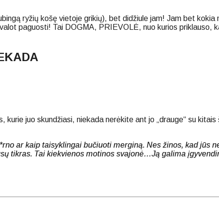
bingą ryžių košę vietoje grikių), bet didžiule jam! Jam bet kokia 
ivalot paguosti! Tai DOGMA, PRIEVOLĖ, nuo kurios priklauso, kaip
IEKADA
, kurie juo skundžiasi, niekada nerėkite ant jo „drauge“ su kitais
 p*rno ar kaip taisyklingai bučiuoti merginą. Nes žinos, kad jūs 
 jūsų tikras. Tai kiekvienos motinos svajonė…Ją galima įgyvendin