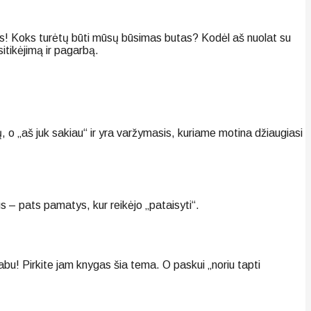
etus! Koks turėtų būti mūsų būsimas butas? Kodėl aš nuolat su
itikėjimą ir pagarbą.
ų, o „aš juk sakiau“ ir yra varžymasis, kuriame motina džiaugiasi
gs – pats pamatys, kur reikėjo „pataisyti“.
abu! Pirkite jam knygas šia tema. O paskui „noriu tapti