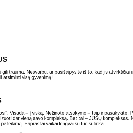
US
 trauma. Nesvarbu, ar pasišaipysite iš to, kad jis atvirkščiai užs
li atsiminti visą gyvenimą!
S
nosi“. Visada – į viską. Nežinote atsakymo – taip ir pasakykite. P
alizuoti dar vieną savo kompleksą. Bet tai – JŪSŲ kompleksas. Ne
 pateikimą. Paprastai vaikai lengvai su tuo sutinka.