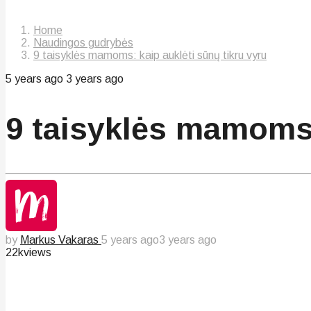
Home
Naudingos gudrybės
9 taisyklės mamoms: kaip auklėti sūnų tikru vyru
5 years ago
3 years ago
9 taisyklės mamoms:
by
Markus Vakaras
5 years ago
3 years ago
22k
views