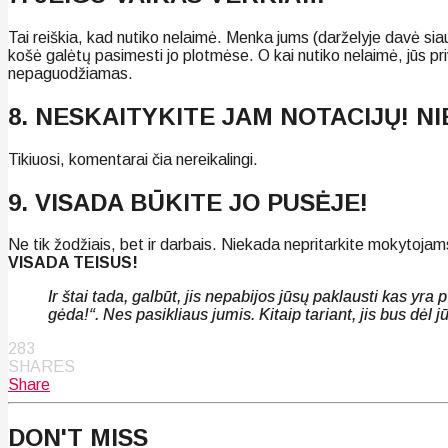
Tai reiškia, kad nutiko nelaimė. Menka jums (darželyje davė siau
košė galėtų pasimesti jo plotmėse. O kai nutiko nelaimė, jūs pr
nepaguodžiamas.
8. NESKAITYKITE JAM NOTACIJŲ! N
Tikiuosi, komentarai čia nereikalingi.
9. VISADA BŪKITE JO PUSĖJE!
Ne tik žodžiais, bet ir darbais. Niekada nepritarkite mokytojams
VISADA TEISUS!
Ir štai tada, galbūt, jis nepabijos jūsų paklausti kas yra
gėda!“. Nes pasikliaus jumis. Kitaip tariant, jis bus dėl
283
SHARES
Share
DON'T MISS