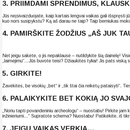
3. PRIIMDAMI SPRENDIMUS, KLAUS
Jūs neįsivaizduojate, kaip kartais lengvai vaikas gali išspręst
kuo nors susipykstu? Ką aš darau ne taip? Taip berniukas mokosi 
4. PAMIRŠKITE ŽODŽIUS „AŠ JUK TA
Net jeigu sakėte, o jis nepaklausė – nutildykite šią dainelę! Vis
„laimėjimu“…Jūs buvote teisi? Džiaukitės tyliai! Jis pats viską 
5. GIRKITE!
Žavėkitės, be visokių „bet“ ir „tik štai čia reikėtų pataisyti“. 
6. PALAIKYKITE BET KOKIĄ JO SVA
„Noriu tapti povandeniniu archeologu“ – nuostabu! Pirkite jam k
inžinieriumi…“ Supratote schema? Nuostabu! Patikėkite, iš tikr
7. JEIGU VAIKAS VERKIA…