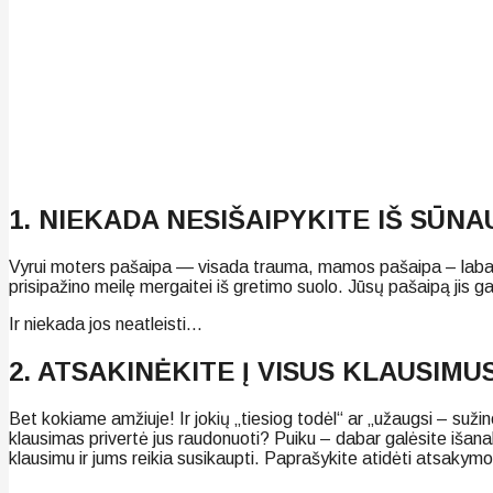
1. NIEKADA NESIŠAIPYKITE IŠ SŪNA
Vyrui moters pašaipa — visada trauma, mamos pašaipa – labai gili
prisipažino meilę mergaitei iš gretimo suolo. Jūsų pašaipą jis ga
Ir niekada jos neatleisti…
2. ATSAKINĖKITE Į VISUS KLAUSIMU
Bet kokiame amžiuje! Ir jokių „tiesiog todėl“ ar „užaugsi – suži
klausimas privertė jus raudonuoti? Puiku – dabar galėsite išan
klausimu ir jums reikia susikaupti. Paprašykite atidėti atsakymo