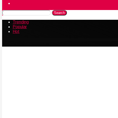
Naudingos gudrybės
Search
Trending
Popular
Hot