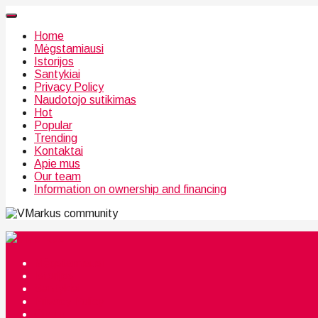
Home
Mėgstamiausi
Istorijos
Santykiai
Privacy Policy
Naudotojo sutikimas
Hot
Popular
Trending
Kontaktai
Apie mus
Our team
Information on ownership and financing
community
Mėgstamiausi
Istorijos
Santykiai
Privacy Policy
Citata