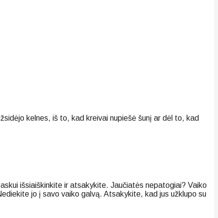
idėjo kelnes, iš to, kad kreivai nupiešė šunį ar dėl to, kad
askui išsiaiškinkite ir atsakykite. Jaučiatės nepatogiai? Vaiko
diekite jo į savo vaiko galvą. Atsakykite, kad jus užklupo su