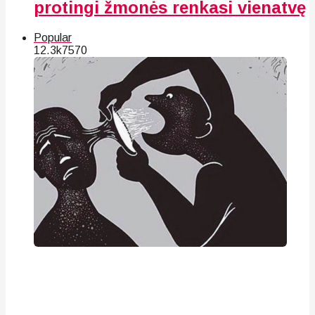
protingi žmonės renkasi vienatvę
Popular
12.3k
75
70