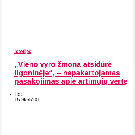
Istorijos
„Vieno vyro žmona atsidūrė
ligoninėje“, – nepakartojamas
pasakojimas apie artimųjų vertę
Hot
15.8k
55
101