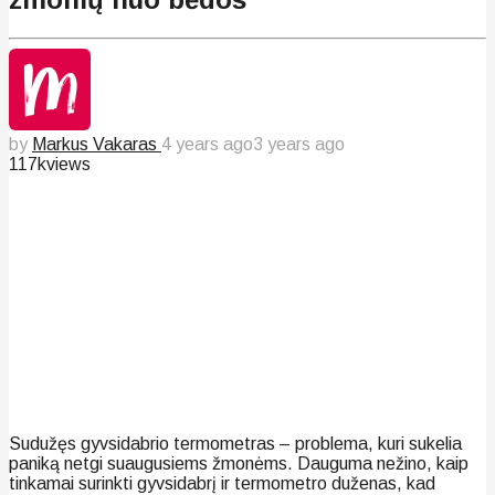
by
Markus Vakaras
4 years ago
3 years ago
117k
views
Sudužęs gyvsidabrio termometras – problema, kuri sukelia
paniką netgi suaugusiems žmonėms. Dauguma nežino, kaip
tinkamai surinkti gyvsidabrį ir termometro duženas, kad