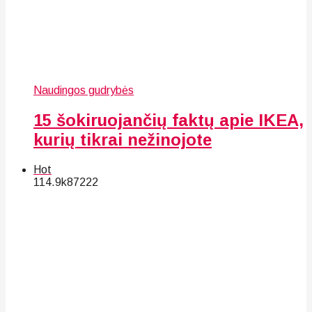
Naudingos gudrybės
15 šokiruojančių faktų apie IKEA,
kurių tikrai nežinojote
Hot
114.9k
87
222