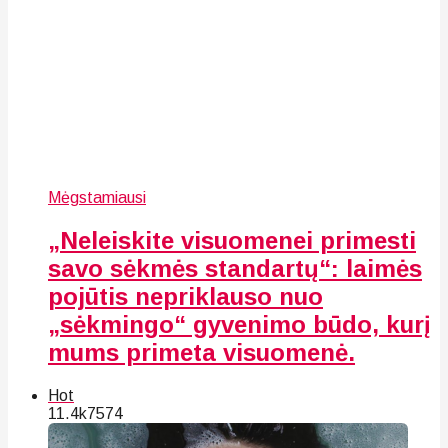
Mėgstamiausi
„Neleiskite visuomenei primesti
savo sėkmės standartų“: laimės
pojūtis nepriklauso nuo
„sėkmingo“ gyvenimo būdo, kurį
mums primeta visuomenė.
Hot
11.4k
75
74