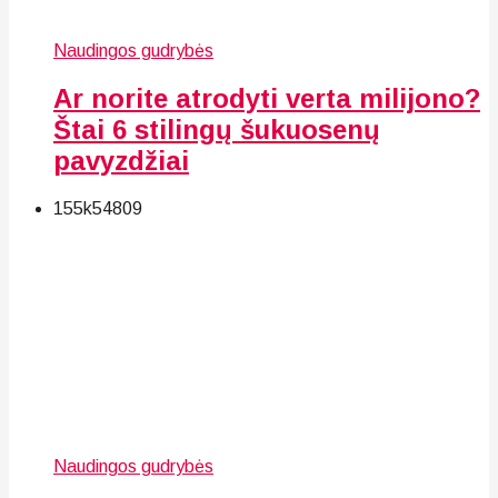
Naudingos gudrybės
Ar norite atrodyti verta milijono?
Štai 6 stilingų šukuosenų
pavyzdžiai
155k
54
809
Naudingos gudrybės