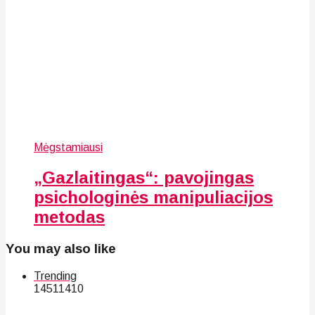
Mėgstamiausi
„Gazlaitingas“: pavojingas
psichologinės manipuliacijos
metodas
You may also like
Trending
145
114
10