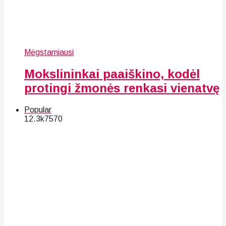
Mėgstamiausi
Mokslininkai paaiškino, kodėl
protingi žmonės renkasi vienatvę
Popular
12.3k
75
70