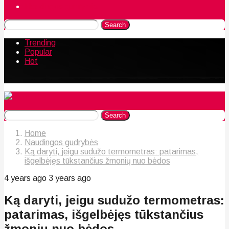
Naudingos gudrybės
Search
Trending
Popular
Hot
Search
Home
Naudingos gudrybės
Ką daryti, jeigu sudužo termometras: patarimas,
išgelbėjęs tūkstančius žmonių nuo bėdos
4 years ago
3 years ago
Ką daryti, jeigu sudužo termometras:
patarimas, išgelbėjęs tūkstančius
žmonių nuo bėdos