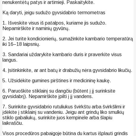
nenukentėtų patys ir artimieji. Paskaitykite.
Ką daryti, jeigu sudužo gyvsidabrio termometras
1. Išveskite visus iš patalpos, kuriame jis sudužo.
Nepamirškite ir naminių gyvūnų.
2. Jei turite kondicionierių, sumažinkite kambario temperatūrą
iki 16–18 laipsnių.
3. Sandariai uždarykite kambario duris ir praverkite visus
langus.
4. Įsitinkinkite, ar ant batų ir drabužių nėra gyvsidabrio likučių.
5. Užsidėkite gumines pirštines ir medicininę kaukę.
6. Paruoškite stiklainį su dangčiu (būtent į jį surinksite
gyvsidabrį). Nepamirškite įpilti į jį vandens.
7. Surinkite gyvsidabrio rutuliukus švirkštu arba švirkšlimi ir
įdėkite į stiklainį su vandeniu. Jeigu ant grindų liko smulkių
stiklo gabaliukų, surinkite juos kempinėle arba šlapiu
laikraščiu.
Visos procedūros pabaigoje būtina du kartus išplauti grindis