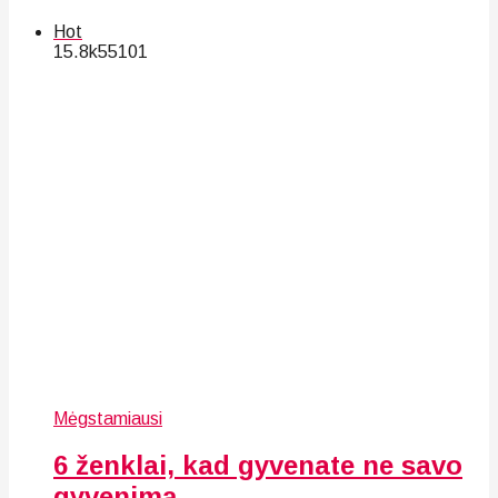
Hot
15.8k
55
101
Mėgstamiausi
6 ženklai, kad gyvenate ne savo
gyvenimą