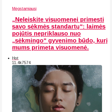
Mėgstamiausi
„Neleiskite visuomenei primesti
savo sėkmės standartų“: laimės
pojūtis nepriklauso nuo
„sėkmingo“ gyvenimo būdo, kurį
mums primeta visuomenė.
Hot
11.4k
75
74