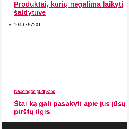
Produktai, kurių negalima laikyti
šaldytuve
104.6k
57
201
Naudingos gudrybės
Štai ką gali pasakyti apie jus jūsų
pirštų ilgis