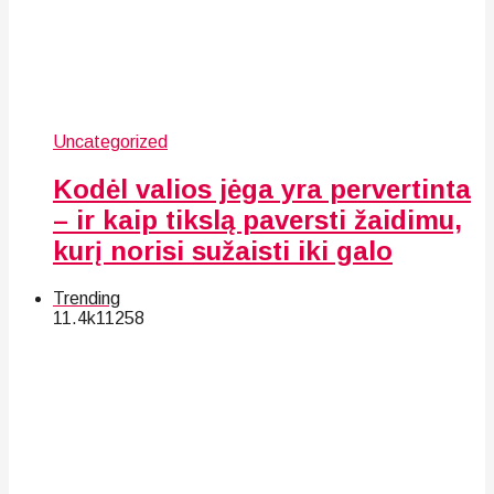
Uncategorized
Kodėl valios jėga yra pervertinta
– ir kaip tikslą paversti žaidimu,
kurį norisi sužaisti iki galo
Trending
11.4k
112
58