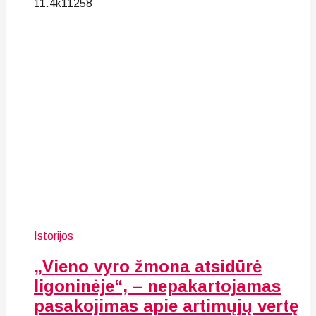
11.4k
112
58
Istorijos
„Vieno vyro žmona atsidūrė
ligoninėje“, – nepakartojamas
pasakojimas apie artimųjų vertę