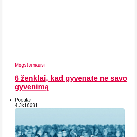
Mėgstamiausi
6 ženklai, kad gyvenate ne savo
gyvenimą
Popular
4.3k
166
81