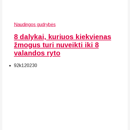
Naudingos gudrybės
8 dalykai, kuriuos kiekvienas
žmogus turi nuveikti iki 8
valandos ryto
92k
120
230