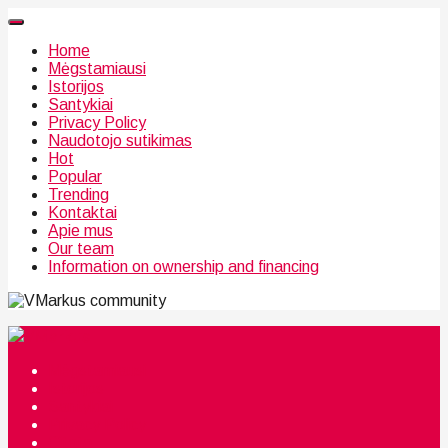
Home
Mėgstamiausi
Istorijos
Santykiai
Privacy Policy
Naudotojo sutikimas
Hot
Popular
Trending
Kontaktai
Apie mus
Our team
Information on ownership and financing
community
Mėgstamiausi
Istorijos
Santykiai
Privacy Policy
Citata