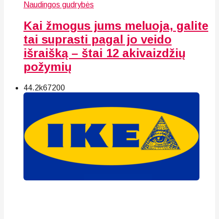
Naudingos gudrybės
Kai žmogus jums meluoja, galite
tai suprasti pagal jo veido
išraišką – štai 12 akivaizdžių
požymių
44.2k
67
200