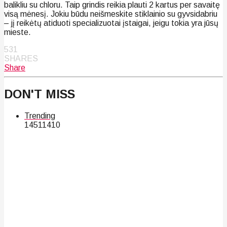
balikliu su chloru. Taip grindis reikia plauti 2 kartus per savaitę
visą mėnesį. Jokiu būdu neišmeskite stiklainio su gyvsidabriu
– jį reikėtų atiduoti specializuotai įstaigai, jeigu tokia yra jūsų
mieste.
531
SHARES
Share
DON'T MISS
Trending
145
114
10