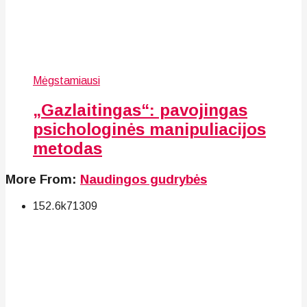
Mėgstamiausi
„Gazlaitingas“: pavojingas
psichologinės manipuliacijos
metodas
More From:
Naudingos gudrybės
152.6k
71
309