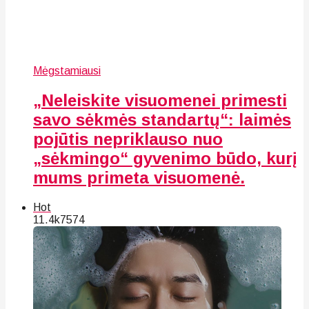
Mėgstamiausi
„Neleiskite visuomenei primesti
savo sėkmės standartų“: laimės
pojūtis nepriklauso nuo
„sėkmingo“ gyvenimo būdo, kurį
mums primeta visuomenė.
Hot
11.4k
75
74