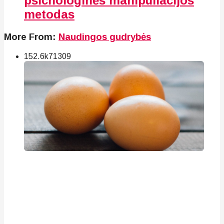
psichologinės manipuliacijos
metodas
More From:
Naudingos gudrybės
152.6k
71
309