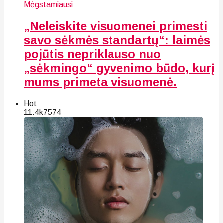
Mėgstamiausi
„Neleiskite visuomenei primesti
savo sėkmės standartų“: laimės
pojūtis nepriklauso nuo
„sėkmingo“ gyvenimo būdo, kurį
mums primeta visuomenė.
Hot
11.4k
75
74