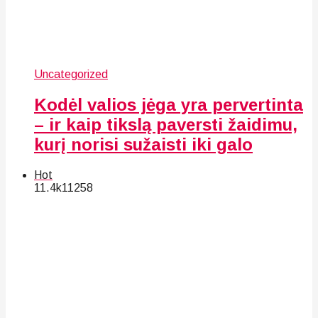
Uncategorized
Kodėl valios jėga yra pervertinta
– ir kaip tikslą paversti žaidimu,
kurį norisi sužaisti iki galo
Hot
11.4k
112
58