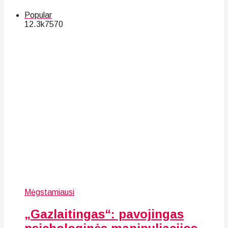
Popular
12.3k
75
70
Mėgstamiausi
„Gazlaitingas“: pavojingas