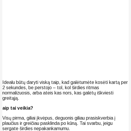
Idealu būtų daryti viską taip, kad galėtumėte kosėti kartą per
2 sekundes, be perstojo – tol, kol širdies ritmas
normalizuosis, arba ateis kas nors, kas galėtų iškviesti
greitąją.
aip tai veikia?
Visų pirma, giliai įkvėpus, deguonis giliau prasiskverbia į
plaučius ir greičiau pasklinda po kūną. Tai svarbu, jeigu
sergate širdies nepakankamumu.