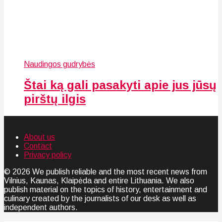
Naudingos gudrybės
Štai ką gali pasakyti apie jus jūsų
pirštų ilgis
About us
Contact
Privacy policy
© 2026 We publish reliable and the most recent news from
Vilnius, Kaunas, Klaipėda and entire Lithuania. We also
publish material on the topics of history, entertainment and
culinary created by the journalists of our desk as well as
independent authors.