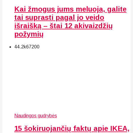
Kai žmogus jums meluoja, galite
tai suprasti pagal jo veido
išraišką – štai 12 akivaizdžių
požymių
44.2k
67
200
Naudingos gudrybės
15 šokiruojančių faktų apie IKEA,