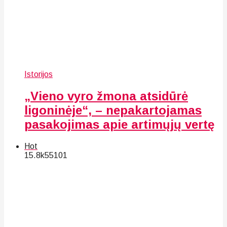
Istorijos
„Vieno vyro žmona atsidūrė
ligoninėje“, – nepakartojamas
pasakojimas apie artimųjų vertę
Hot
15.8k
55
101