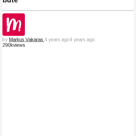
by
Markus Vakaras
4 years ago
4 years ago
290k
views