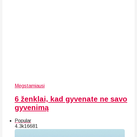
Mėgstamiausi
6 ženklai, kad gyvenate ne savo
gyvenimą
Popular
4.3k
166
81