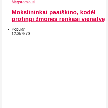
Mėgstamiausi
Mokslininkai paaiškino, kodėl
protingi žmonės renkasi vienatvę
Popular
12.3k
75
70