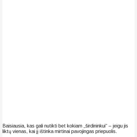
Baisiausia, kas gali nutikti bet kokiam „širdininkui“ – jeigu jis
liktų vienas, kai jį ištinka mirtinai pavojingas priepuolis.