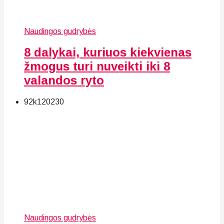
Naudingos gudrybės
8 dalykai, kuriuos kiekvienas
žmogus turi nuveikti iki 8
valandos ryto
92k
120
230
Naudingos gudrybės