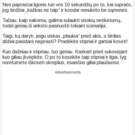
Nes paprastai ligonis turi vos 10 sekundžių po to, kai suprato,
jog širdžiai „kažkas ne taip“ ir koodar nenukrito be sąmonės.
Tačiau, kaip sakoma, galima sulaukti visokių netikėtumų,
todėl geriau iš anksto pasiruošti tokiam scenarijui.
Taigi, ką daryti, jeigu viskas „plaukia“ prieš akis, o širdies
dūžiai pasidarė neįprasti? Pradėkite stipriai ir garsiai kosėti!
Kuo dažniau ir stipriau, tuo geriau. Kaskart prieš sukosėjant
kuo giliau įkvėpkite. O po to kosėkite taip stipriai ir ilgai, lyg
norėtumėte iškosėti skreplius, esančius giliai plaučiuose.
Advertisements