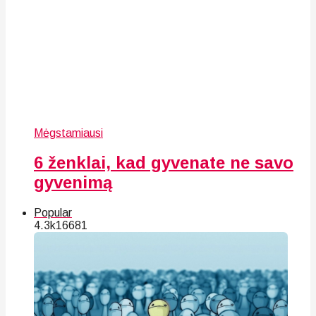
Mėgstamiausi
6 ženklai, kad gyvenate ne savo
gyvenimą
Popular
4.3k
166
81