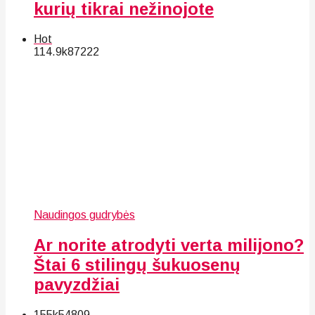
kurių tikrai nežinojote
Hot
114.9k
87
222
Naudingos gudrybės
Ar norite atrodyti verta milijono?
Štai 6 stilingų šukuosenų
pavyzdžiai
155k
54
809