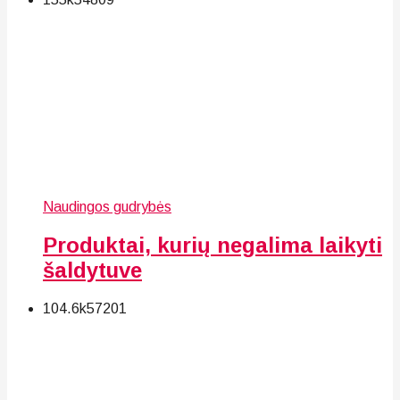
Naudingos gudrybės
Produktai, kurių negalima laikyti
šaldytuve
104.6k
57
201