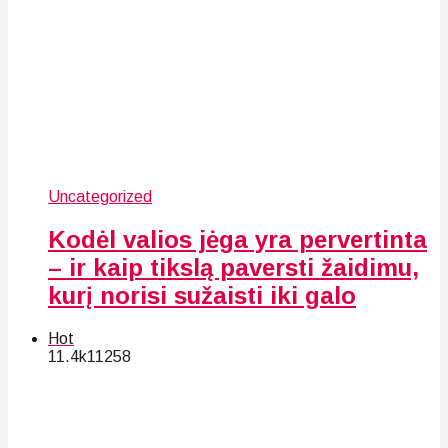
Uncategorized
Kodėl valios jėga yra pervertinta
– ir kaip tikslą paversti žaidimu,
kurį norisi sužaisti iki galo
Hot
11.4k
112
58