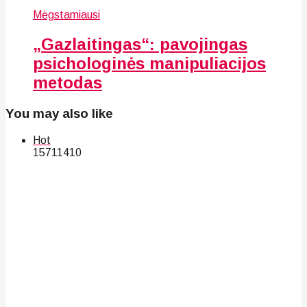
Mėgstamiausi
„Gazlaitingas“: pavojingas
psichologinės manipuliacijos
metodas
You may also like
Hot
157
114
10