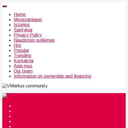
Home
Mėgstamiausi
Istorijos
Santykiai
Privacy Policy
Naudotojo sutikimas
Hot
Popular
Trending
Kontaktai
Apie mus
Our team
Information on ownership and financing
community
Mėgstamiausi
Istorijos
Santykiai
Privacy Policy
Citata