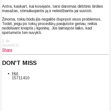
Antra, kaskart, kai kosėjate, tarsi daromas dirbtinis širdies
masažas, stimuliuojantis ją ir neleidžiantis jai sustoti.
Žinoma, tokiu būdu jūs negalite išspręsti visos problemos.
Todėl, jeigu po tokių procedūrų pasijutote geriau, reikia
nedelsiant kreiptis į ligoninę. Jūs laimėjote laiko, kad
spėtumėte ten nuvykti.
2.4k
SHARES
Share
DON'T MISS
Hot
157
114
10