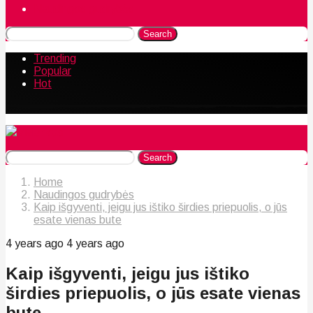
Naudingos gudrybės
Search
Trending
Popular
Hot
Search
Home
Naudingos gudrybės
Kaip išgyventi, jeigu jus ištiko širdies priepuolis, o jūs
esate vienas bute
4 years ago
4 years ago
Kaip išgyventi, jeigu jus ištiko
širdies priepuolis, o jūs esate vienas
bute