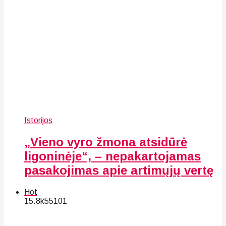
Istorijos
„Vieno vyro žmona atsidūrė
ligoninėje“, – nepakartojamas
pasakojimas apie artimųjų vertę
Hot
15.8k
55
101