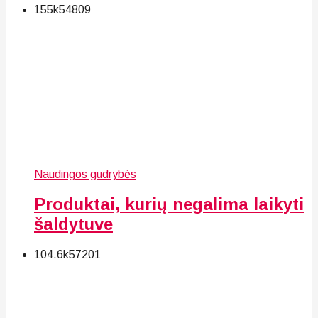
155k
54
809
Naudingos gudrybės
Produktai, kurių negalima laikyti
šaldytuve
104.6k
57
201