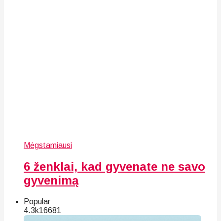
Mėgstamiausi
6 ženklai, kad gyvenate ne savo
gyvenimą
Popular
4.3k
166
81