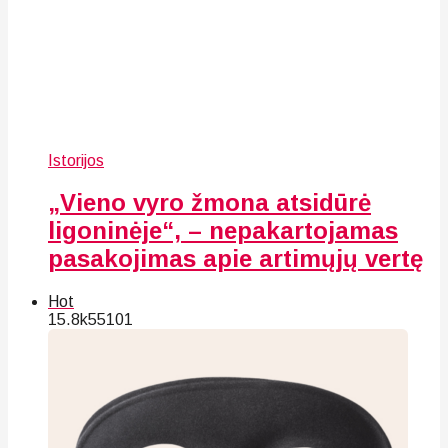
Istorijos
„Vieno vyro žmona atsidūrė
ligoninėje“, – nepakartojamas
pasakojimas apie artimųjų vertę
Hot
15.8k
55
101