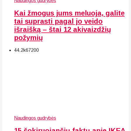
Naudingos gudrybės
Kai žmogus jums meluoja, galite
tai suprasti pagal jo veido
išraišką – štai 12 akivaizdžių
požymių
44.2k
67
200
Naudingos gudrybės
15 šokiruojančių faktų apie IKEA,