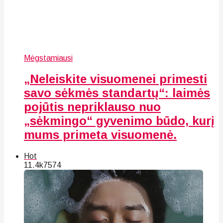
Mėgstamiausi
„Neleiskite visuomenei primesti
savo sėkmės standartų“: laimės
pojūtis nepriklauso nuo
„sėkmingo“ gyvenimo būdo, kurį
mums primeta visuomenė.
Hot
11.4k
75
74