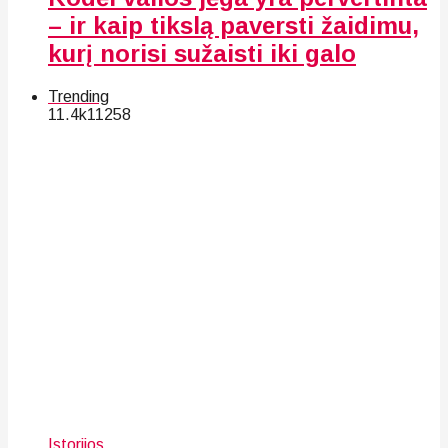
– ir kaip tikslą paversti žaidimu,
kurį norisi sužaisti iki galo
Trending
11.4k
112
58
Istorijos