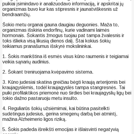
puikiai įsimindavo ir analizuodavo informaciją, ir apskritai jų
organizmas buvo kur kas stipresnis ir jaunatviškesnis už
bendraamžių.
Šokio metu organai gauna daugiau deguonies. Maža to,
organizmas išskiria endorfinų, kurie vadinami laimės
hormonais. Šokantis žmogus tuojau pat tampa žvalesnis ir
toks išlieka visą likusią dienos dalį. Štai kokius šokių
teikiamus pranašumus išskyrė mokslininkai.
1. Šokis mankština iš esmės visus kūno raumenis ir teigiamai
veikia sąnarių audinius.
2. Šokant treniruojama kvėpavimo sistema.
3. Kūno judesiai skatina greičiau bėgti kraują arterijomis bei
kraujagyslėmis, todėl kraujagyslės tampa stangresnės. Tai
puiki profilaktikos priemonė nuo širdies bei kraujagyslių ligų bei
tokio dažno pastaruoju metu insulto.
4. Reguliarūs šokių užsiėmimai, kai būtina pasitelkti
sudėtingus judesius, gerina smegenų darbą bei atmintį,
mažina Alzheimerio ligos riziką.
5. Šokis padeda išreikšti emocijas ir išlaisvinti negatyvią