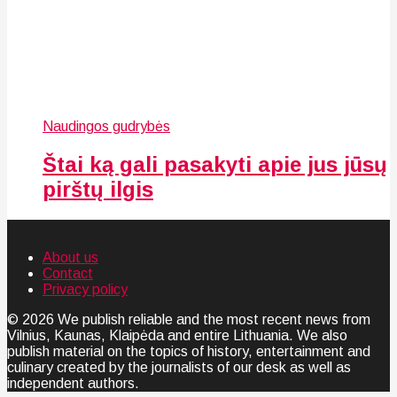
Naudingos gudrybės
Štai ką gali pasakyti apie jus jūsų
pirštų ilgis
About us
Contact
Privacy policy
© 2026 We publish reliable and the most recent news from
Vilnius, Kaunas, Klaipėda and entire Lithuania. We also
publish material on the topics of history, entertainment and
culinary created by the journalists of our desk as well as
independent authors.