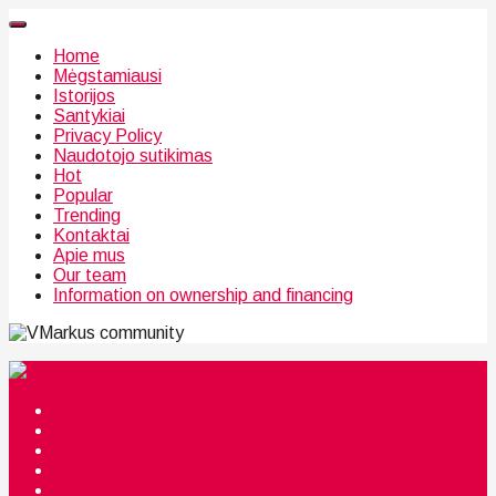
Home
Mėgstamiausi
Istorijos
Santykiai
Privacy Policy
Naudotojo sutikimas
Hot
Popular
Trending
Kontaktai
Apie mus
Our team
Information on ownership and financing
community
Mėgstamiausi
Istorijos
Santykiai
Privacy Policy
Citata