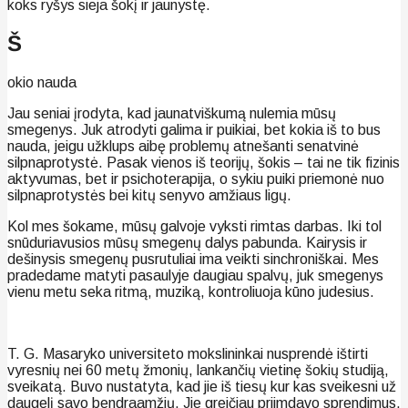
koks ryšys sieja šokį ir jaunystę.
Š
okio nauda
Jau seniai įrodyta, kad jaunatviškumą nulemia mūsų
smegenys. Juk atrodyti galima ir puikiai, bet kokia iš to bus
nauda, jeigu užklups aibę problemų atnešanti senatvinė
silpnaprotystė. Pasak vienos iš teorijų, šokis – tai ne tik fizinis
aktyvumas, bet ir psichoterapija, o sykiu puiki priemonė nuo
silpnaprotystės bei kitų senyvo amžiaus ligų.
Kol mes šokame, mūsų galvoje vyksti rimtas darbas. Iki tol
snūduriavusios mūsų smegenų dalys pabunda. Kairysis ir
dešinysis smegenų pusrutuliai ima veikti sinchroniškai. Mes
pradedame matyti pasaulyje daugiau spalvų, juk smegenys
vienu metu seka ritmą, muziką, kontroliuoja kūno judesius.
T. G. Masaryko universiteto mokslininkai nusprendė ištirti
vyresnių nei 60 metų žmonių, lankančių vietinę šokių studiją,
sveikatą. Buvo nustatyta, kad jie iš tiesų kur kas sveikesni už
daugelį savo bendraamžių. Jie greičiau priimdavo sprendimus,