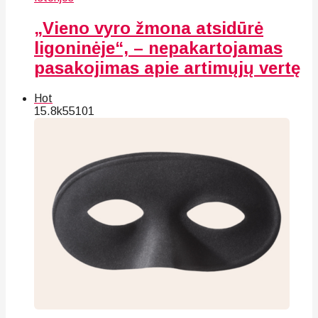
„Vieno vyro žmona atsidūrė
ligoninėje“, – nepakartojamas
pasakojimas apie artimųjų vertę
Hot
15.8k
55
101