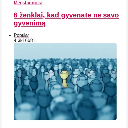
Mėgstamiausi
6 ženklai, kad gyvenate ne savo
gyvenimą
Popular
4.3k
166
81