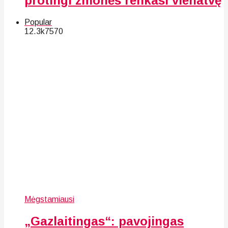
protingi žmonės renkasi vienatvę
Popular
12.3k
75
70
Mėgstamiausi
„Gazlaitingas“: pavojingas