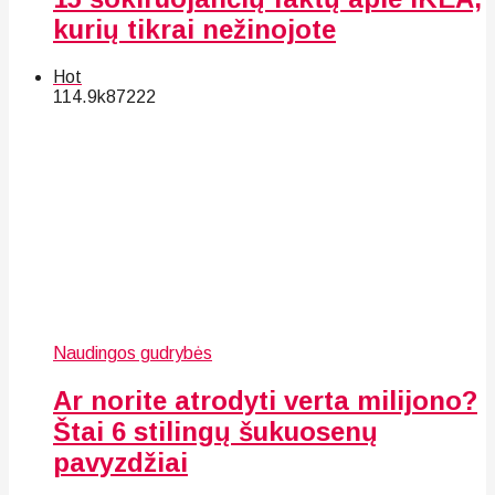
kurių tikrai nežinojote
Hot
114.9k
87
222
Naudingos gudrybės
Ar norite atrodyti verta milijono?
Štai 6 stilingų šukuosenų
pavyzdžiai