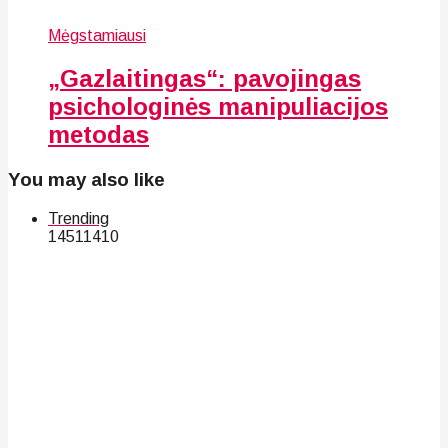
Mėgstamiausi
„Gazlaitingas“: pavojingas
psichologinės manipuliacijos
metodas
You may also like
Trending
145
114
10