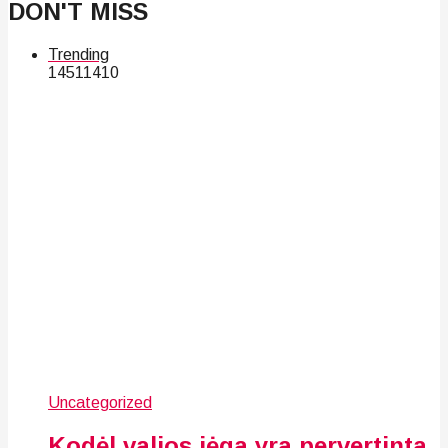
DON'T MISS
Trending
145
114
10
Uncategorized
Kodėl valios jėga yra pervertinta