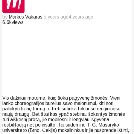
by
Markus Vakaras
5 years ago
4 years ago
6.6k
views
Vis dažniau matome, kaip šoka pagyvenę žmonės. Vieni
lanko choreografijos būrelius savo malonumui, kiti nori
palaikyti fizinę formą, o treti sutinka tokiuose renginiuose
naujų draugų. Bet štai kas ypač stebina: šokantys žmonės
turi aiškesnį protą, jie mobilesni ir lengviau išgyvena
reabilitaciją net po insulto. Tai sudomino T. G. Masaryko
universiteto (Brno, Čekija) mokslininkus ir jie nusprendė ištirti,