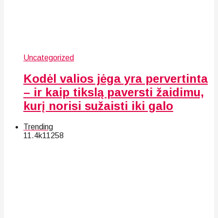
Uncategorized
Kodėl valios jėga yra pervertinta
– ir kaip tikslą paversti žaidimu,
kurį norisi sužaisti iki galo
Trending
11.4k
112
58