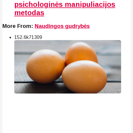
psichologinės manipuliacijos
metodas
More From:
Naudingos gudrybės
152.6k
71
309