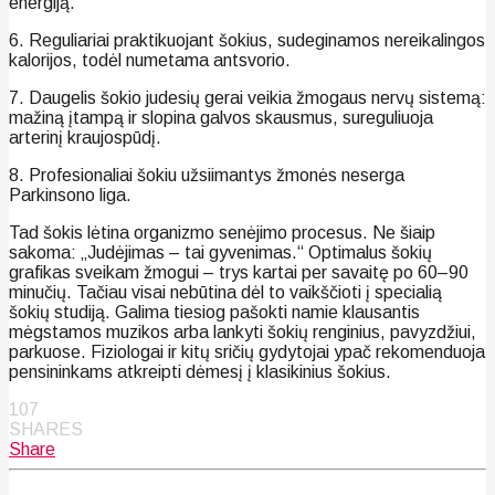
energiją.
6. Reguliariai praktikuojant šokius, sudeginamos nereikalingos
kalorijos, todėl numetama antsvorio.
7. Daugelis šokio judesių gerai veikia žmogaus nervų sistemą:
mažiną įtampą ir slopina galvos skausmus, sureguliuoja
arterinį kraujospūdį.
8. Profesionaliai šokiu užsiimantys žmonės neserga
Parkinsono liga.
Tad šokis lėtina organizmo senėjimo procesus. Ne šiaip
sakoma: „Judėjimas – tai gyvenimas.“ Optimalus šokių
grafikas sveikam žmogui – trys kartai per savaitę po 60–90
minučių. Tačiau visai nebūtina dėl to vaikščioti į specialią
šokių studiją. Galima tiesiog pašokti namie klausantis
mėgstamos muzikos arba lankyti šokių renginius, pavyzdžiui,
parkuose. Fiziologai ir kitų sričių gydytojai ypač rekomenduoja
pensininkams atkreipti dėmesį į klasikinius šokius.
107
SHARES
Share