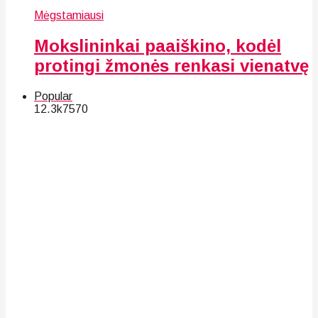
Mėgstamiausi
Mokslininkai paaiškino, kodėl
protingi žmonės renkasi vienatvę
Popular
12.3k
75
70