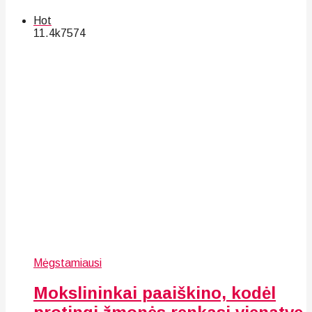
Hot
11.4k
75
74
Mėgstamiausi
Mokslininkai paaiškino, kodėl