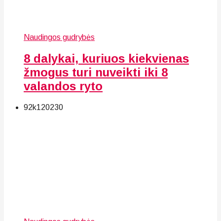
Naudingos gudrybės
8 dalykai, kuriuos kiekvienas
žmogus turi nuveikti iki 8
valandos ryto
92k
120
230