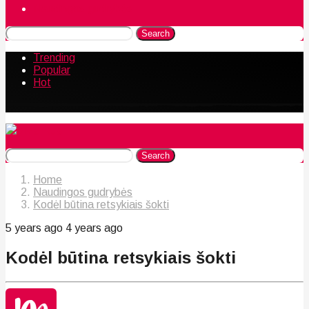
Naudingos gudrybės
Search
Trending
Popular
Hot
Search
Home
Naudingos gudrybės
Kodėl būtina retsykiais šokti
5 years ago
4 years ago
Kodėl būtina retsykiais šokti