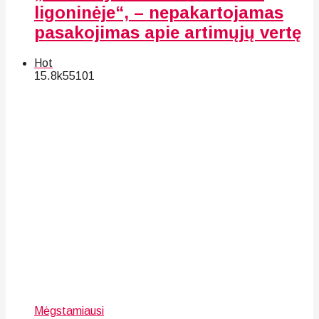
ligoninėje“, – nepakartojamas
pasakojimas apie artimųjų vertę
Hot
15.8k
55
101
Mėgstamiausi