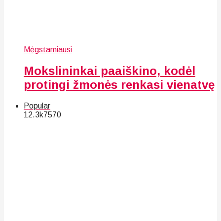
Mėgstamiausi
Mokslininkai paaiškino, kodėl
protingi žmonės renkasi vienatvę
Popular
12.3k
75
70