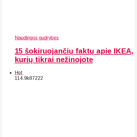
Naudingos gudrybės
15 šokiruojančių faktų apie IKEA,
kurių tikrai nežinojote
Hot
114.9k
87
222