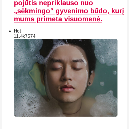
pojūtis nepriklauso nuo
„sėkmingo“ gyvenimo būdo, kurį
mums primeta visuomenė.
Hot
11.4k
75
74