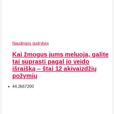
Naudingos gudrybės
Kai žmogus jums meluoja, galite
tai suprasti pagal jo veido
išraišką – štai 12 akivaizdžių
požymių
44.2k
67
200