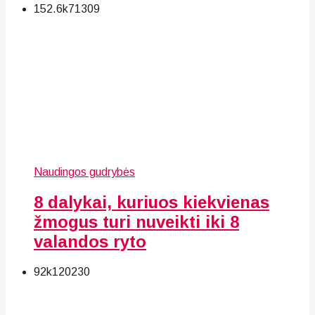
152.6k
71
309
Naudingos gudrybės
8 dalykai, kuriuos kiekvienas
žmogus turi nuveikti iki 8
valandos ryto
92k
120
230