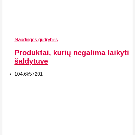
Naudingos gudrybės
Produktai, kurių negalima laikyti
šaldytuve
104.6k
57
201