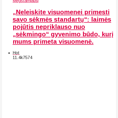
Mėgstamiausi
„Neleiskite visuomenei primesti
savo sėkmės standartų“: laimės
pojūtis nepriklauso nuo
„sėkmingo“ gyvenimo būdo, kurį
mums primeta visuomenė.
Hot
11.4k
75
74