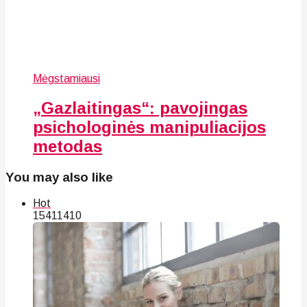
Mėgstamiausi
„Gazlaitingas“: pavojingas
psichologinės manipuliacijos
metodas
You may also like
Hot
154
114
10