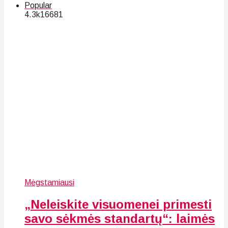
Popular
4.3k
166
81
Mėgstamiausi
„Neleiskite visuomenei primesti
savo sėkmės standartų“: laimės