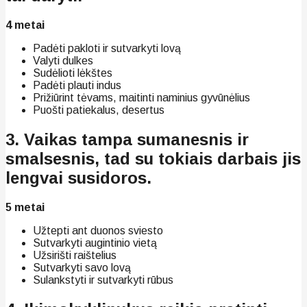
4 metai
Padėti pakloti ir sutvarkyti lovą
Valyti dulkes
Sudėlioti lėkštes
Padėti plauti indus
Prižiūrint tėvams, maitinti naminius gyvūnėlius
Puošti patiekalus, desertus
3. Vaikas tampa sumanesnis ir
smalsesnis, tad su tokiais darbais jis
lengvai susidoros.
5 metai
Užtepti ant duonos sviesto
Sutvarkyti augintinio vietą
Užsirišti raištelius
Sutvarkyti savo lovą
Sulankstyti ir sutvarkyti rūbus