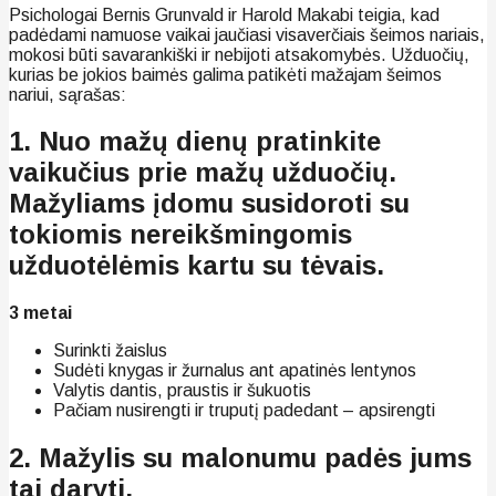
Psichologai Bernis Grunvald ir Harold Makabi teigia, kad
padėdami namuose vaikai jaučiasi visaverčiais šeimos nariais,
mokosi būti savarankiški ir nebijoti atsakomybės. Užduočių,
kurias be jokios baimės galima patikėti mažajam šeimos
nariui, sąrašas:
1. Nuo mažų dienų pratinkite
vaikučius prie mažų užduočių.
Mažyliams įdomu susidoroti su
tokiomis nereikšmingomis
užduotėlėmis kartu su tėvais.
3 metai
Surinkti žaislus
Sudėti knygas ir žurnalus ant apatinės lentynos
Valytis dantis, praustis ir šukuotis
Pačiam nusirengti ir truputį padedant – apsirengti
2. Mažylis su malonumu padės jums
tai daryti.