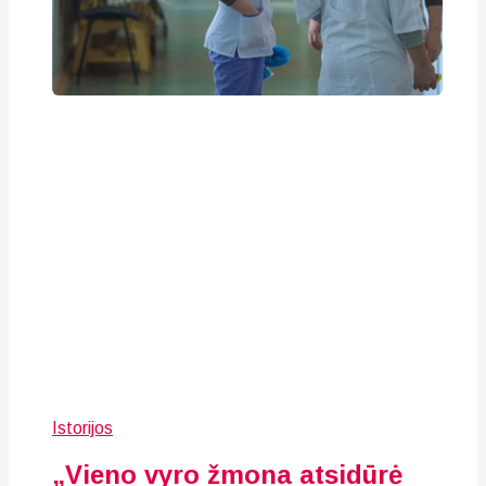
Istorijos
„Vieno vyro žmona atsidūrė