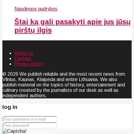
Naudingos gudrybės
Štai ką gali pasakyti apie jus jūsų
pirštų ilgis
About us
Contact
Privacy policy
© 2026 We publish reliable and the most recent news from
Vilnius, Kaunas, Klaipėda and entire Lithuania. We also
publish material on the topics of history, entertainment and
culinary created by the journalists of our desk as well as
independent authors.
log in