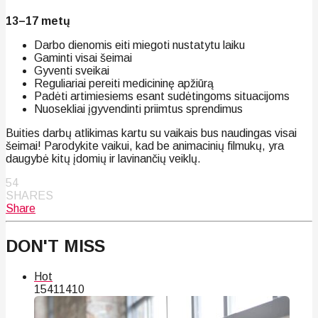
13–17 metų
Darbo dienomis eiti miegoti nustatytu laiku
Gaminti visai šeimai
Gyventi sveikai
Reguliariai pereiti medicininę apžiūrą
Padėti artimiesiems esant sudėtingoms situacijoms
Nuosekliai įgyvendinti priimtus sprendimus
Buities darbų atlikimas kartu su vaikais bus naudingas visai
šeimai! Parodykite vaikui, kad be animacinių filmukų, yra
daugybė kitų įdomių ir lavinančių veiklų.
54
SHARES
Share
DON'T MISS
Hot
154
114
10