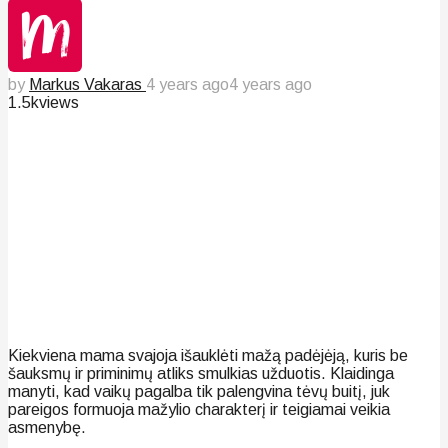
by
Markus Vakaras
4 years ago
4 years ago
1.5k
views
Kiekviena mama svajoja išauklėti mažą padėjėją, kuris be
šauksmų ir priminimų atliks smulkias užduotis. Klaidinga
manyti, kad vaikų pagalba tik palengvina tėvų buitį, juk
pareigos formuoja mažylio charakterį ir teigiamai veikia
asmenybę.