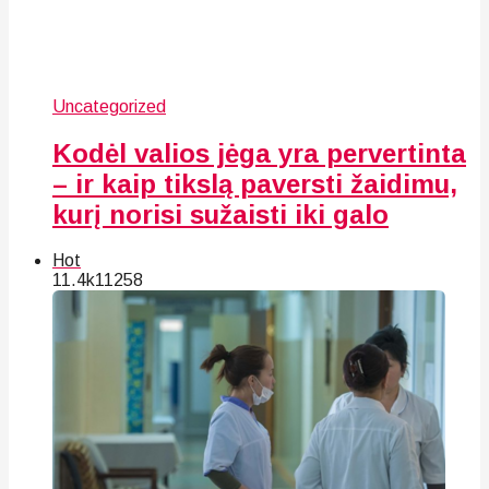
Uncategorized
Kodėl valios jėga yra pervertinta
– ir kaip tikslą paversti žaidimu,
kurį norisi sužaisti iki galo
Hot
11.4k
112
58