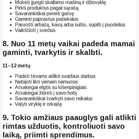
Mokėti įjungti skalbimo mašiną ir džiovyklę
Pirkti produktus pagal sąrašą
Savarankiškai pereiti gatvę
Gaminti paprastus patiekalus
Paruošti arbatą, kavą arba sultis, supilti į puodelius
Vaikščioti į svečius
8. Nuo 11 metų vaikai padeda mamai
gaminti, tvarkytis ir skalbti.
11–12 metų
Padėti tėvams atlikti svarbius darbus
Nebijoti likti vienam namuose
Atsakingai elgtis su kišenpinigiais
Atsakingai žiūrėti į savo hobį
Savarankiškai tvarkyti savo reikalus
Valyti viryklę ir orkaitę
9. Tokio amžiaus paauglys gali atlikti
rimtas užduotis, kontroliuoti savo
laiką, priimti sprendimus.