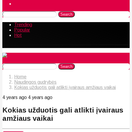
Naudingos gudrybės
Search
Trending
Popular
Hot
Search
Home
Naudingos gudrybės
Kokias užduotis gali atlikti įvairaus amžiaus vaikai
4 years ago
4 years ago
Kokias užduotis gali atlikti įvairaus
amžiaus vaikai