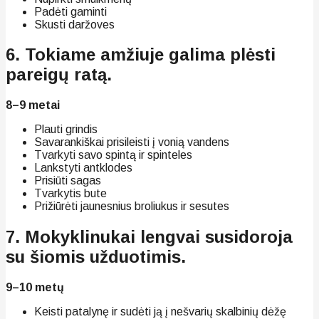
Padėti gaminti
Skusti daržoves
6. Tokiame amžiuje galima plėsti
pareigų ratą.
8–9 metai
Plauti grindis
Savarankiškai prisileisti į vonią vandens
Tvarkyti savo spintą ir spinteles
Lankstyti antklodes
Prisiūti sagas
Tvarkytis bute
Prižiūrėti jaunesnius broliukus ir sesutes
7. Mokyklinukai lengvai susidoroja
su šiomis užduotimis.
9–10 metų
Keisti patalynę ir sudėti ją į nešvarių skalbinių dėžę