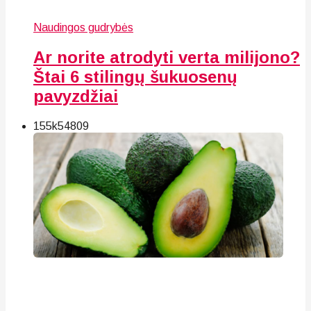
Naudingos gudrybės
Ar norite atrodyti verta milijono?
Štai 6 stilingų šukuosenų
pavyzdžiai
155k
54
809