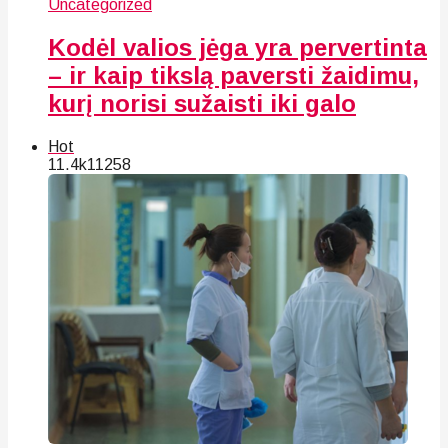
Uncategorized
Kodėl valios jėga yra pervertinta
– ir kaip tikslą paversti žaidimu,
kurį norisi sužaisti iki galo
Hot
11.4k
112
58