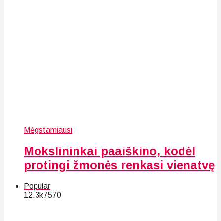
Mėgstamiausi
Mokslininkai paaiškino, kodėl
protingi žmonės renkasi vienatvę
Popular
12.3k
75
70