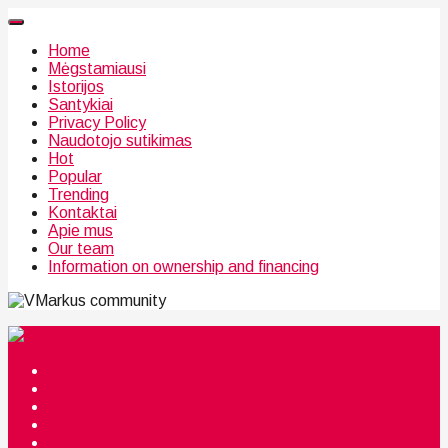
Home
Mėgstamiausi
Istorijos
Santykiai
Privacy Policy
Naudotojo sutikimas
Hot
Popular
Trending
Kontaktai
Apie mus
Our team
Information on ownership and financing
community
Mėgstamiausi
Istorijos
Santykiai
Privacy Policy
Citata