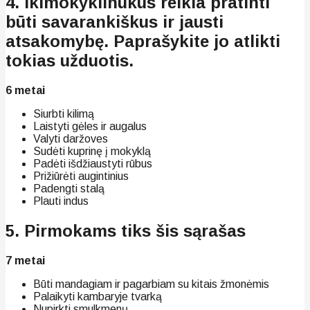
4. Ikimokyklinukus reikia pratinti
būti savarankiškus ir jausti
atsakomybę. Paprašykite jo atlikti
tokias užduotis.
6 metai
Siurbti kilimą
Laistyti gėles ir augalus
Valyti daržoves
Sudėti kuprinę į mokyklą
Padėti išdžiaustyti rūbus
Prižiūrėti augintinius
Padengti stalą
Plauti indus
5. Pirmokams tiks šis sąrašas
7 metai
Būti mandagiam ir pagarbiam su kitais žmonėmis
Palaikyti kambaryje tvarką
Nupirkti smulkmenų