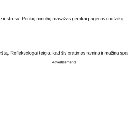
le ir stresu. Penkių minučių masažas gerokai pagerins nuotaiką.
rštą. Refleksologai teigia, kad šis pratimas ramina ir mažina sp
Advertisements