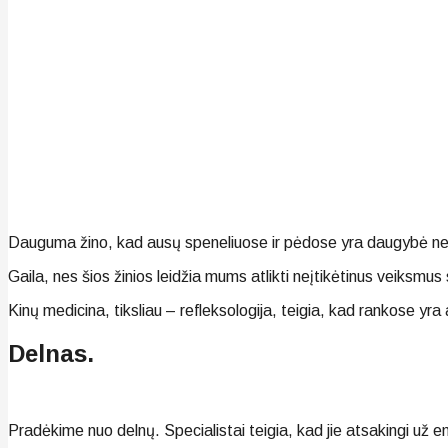
Dauguma žino, kad ausų speneliuose ir pėdose yra daugybė nervi
Gaila, nes šios žinios leidžia mums atlikti neįtikėtinus veiksmus
Kinų medicina, tiksliau – refleksologija, teigia, kad rankose yra 
Delnas.
Pradėkime nuo delnų. Specialistai teigia, kad jie atsakingi už e