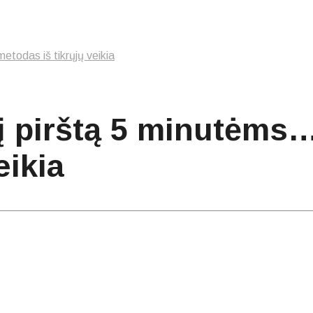
etodas iš tikrųjų veikia
į pirštą 5 minutėms
eikia