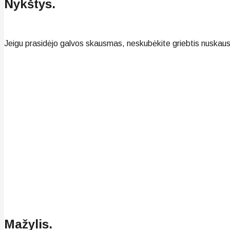
Nykštys.
Jeigu prasidėjo galvos skausmas, neskubėkite griebtis nuskau
Mažylis.