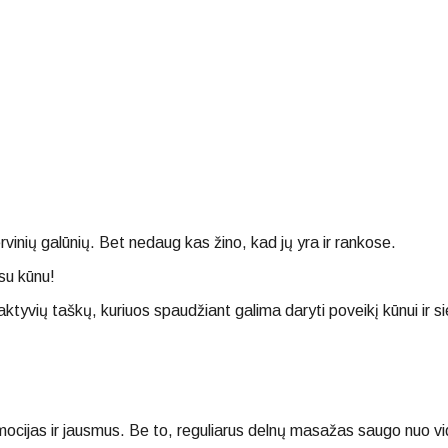
nių galūnių. Bet nedaug kas žino, kad jų yra ir rankose.
 su kūnu!
aktyvių taškų, kuriuos spaudžiant galima daryti poveikį kūnui ir sie
mocijas ir jausmus. Be to, reguliarus delnų masažas saugo nuo vid