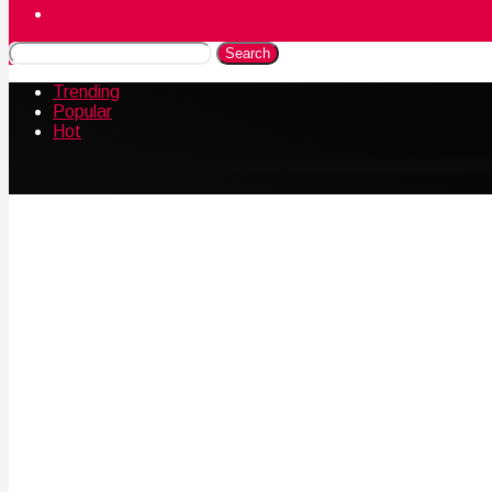
Naudingos gudrybės
Search
Trending
Popular
Hot