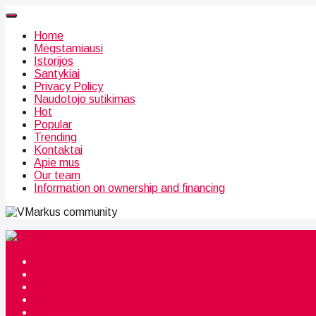
Home
Mėgstamiausi
Istorijos
Santykiai
Privacy Policy
Naudotojo sutikimas
Hot
Popular
Trending
Kontaktai
Apie mus
Our team
Information on ownership and financing
community
Mėgstamiausi
Istorijos
Santykiai
Privacy Policy
Citata