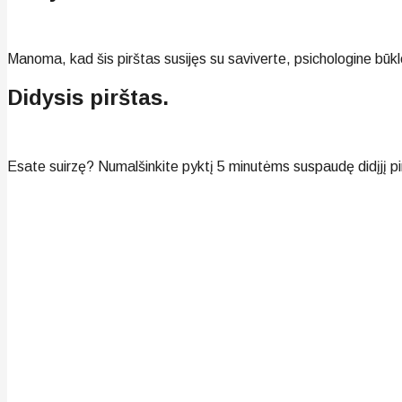
Manoma, kad šis pirštas susijęs su saviverte, psichologine būk
Didysis pirštas.
Esate suirzę? Numalšinkite pyktį 5 minutėms suspaudę didįjį pi