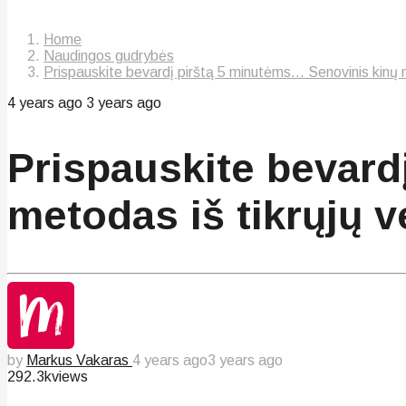
Home
Naudingos gudrybės
Prispauskite bevardį pirštą 5 minutėms... Senovinis kinų m
4 years ago
3 years ago
Prispauskite bevard
metodas iš tikrųjų v
by
Markus Vakaras
4 years ago
3 years ago
292.3k
views