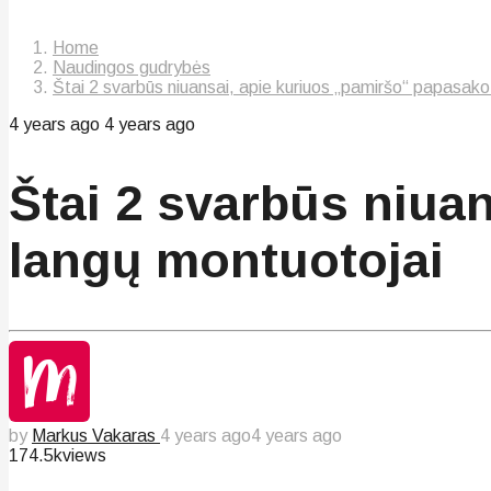
Home
Naudingos gudrybės
Štai 2 svarbūs niuansai, apie kuriuos „pamiršo“ papasako
4 years ago
4 years ago
Štai 2 svarbūs niua
langų montuotojai
by
Markus Vakaras
4 years ago
4 years ago
174.5k
views