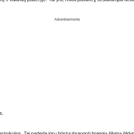
Advertisements
s.
nstrukcijos. Tai padeda jūsų būstui išsaugoti brangią šilumą šil