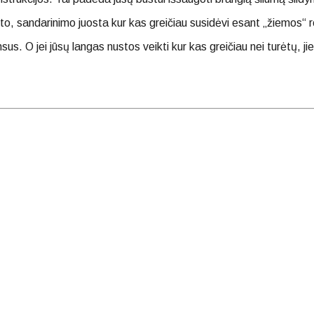
 to, sandarinimo juosta kur kas greičiau susidėvi esant „žiemos“ r
us. O jei jūsų langas nustos veikti kur kas greičiau nei turėtų, ji