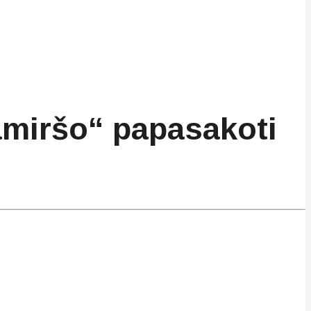
amiršo“ papasakoti