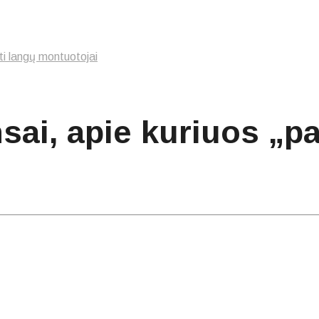
ti langų montuotojai
nsai, apie kuriuos „p