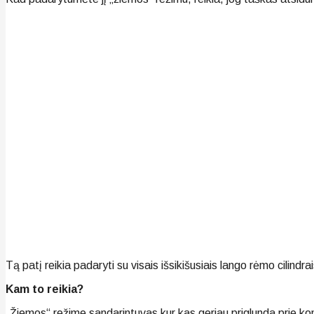
Tą patį reikia padaryti su visais išsikišusiais lango rėmo cilindrai
Kam to reikia?
„Žiemos“ režime sandarintuvas kur kas geriau priglunda prie ko