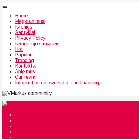
Home
Mėgstamiausi
Istorijos
Santykiai
Privacy Policy
Naudotojo sutikimas
Hot
Popular
Trending
Kontaktai
Apie mus
Our team
Information on ownership and financing
community
Mėgstamiausi
Istorijos
Santykiai
Privacy Policy
Citata