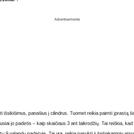
Advertisements
sti išsikišimus, panašius į cilindrus. Tuomet reikia paimti įprast
siai jo padėtis – kaip skaičiaus 3 ant laikrodžių. Tai reiškia, ka
tų 9 valandų padėtyje. Tai yra, reikia pasukti jį šešiakampiu ats