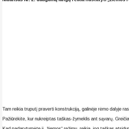
Tam reikia truputį praverti konstrukciją, galinėje rėmo dalyje ra
Pažiūrėkite, kur nukreiptas taškas-žymeklis ant sąvarų. Greičiau
Kad padarytumėte jį „žiemos“ režimu, reikia, jog taškas atsidur