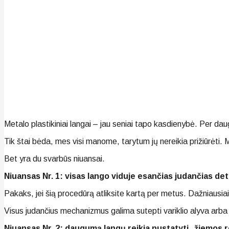
Metalo plastikiniai langai – jau seniai tapo kasdienybė. Per da
Tik štai bėda, mes visi manome, tarytum jų nereikia prižiūrėti. 
Bet yra du svarbūs niuansai.
Niuansas Nr. 1: visas lango viduje esančias judančias deta
Pakaks, jei šią procedūrą atliksite kartą per metus. Dažniausia
Visus judančius mechanizmus galima sutepti variklio alyva arb
Niuansas Nr. 2: daugumą langų reikia nustatyti „žiemos r