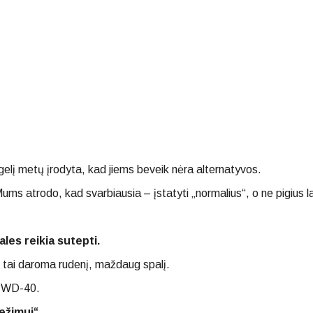
ugelį metų įrodyta, kad jiems beveik nėra alternatyvos.
Mums atrodo, kad svarbiausia – įstatyti „normalius“, o ne pigius 
les reikia sutepti.
i tai daroma rudenį, maždaug spalį.
a WD-40.
ežimui“.