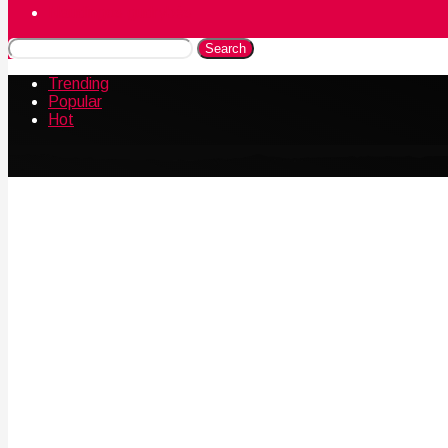
Naudingos gudrybės
Search
Trending
Popular
Hot