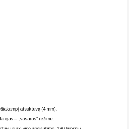
ą šešiakampį atsuktuvą (4 mm).
d langas – „vasaros“ režime.
uktuvu pusę viso apsisukimo, 180 laipsnių.