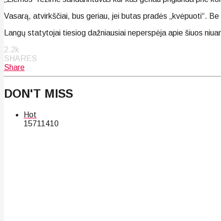
Vasarą, atvirkščiai, bus geriau, jei butas pradės „kvėpuoti“. Be
Langų statytojai tiesiog dažniausiai neperspėja apie šiuos niuans
2.2k
SHARES
Share
DON'T MISS
Hot
157
114
10