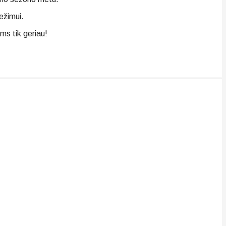
ežimui.
ems tik geriau!