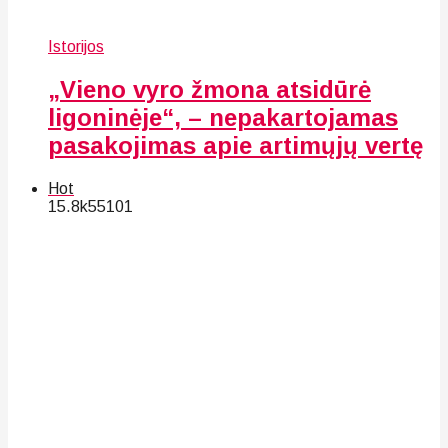
Istorijos
„Vieno vyro žmona atsidūrė
ligoninėje“, – nepakartojamas
pasakojimas apie artimųjų vertę
Hot
15.8k
55
101