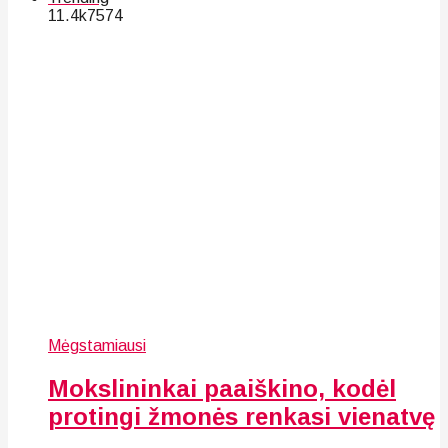
11.4k
75
74
Mėgstamiausi
Mokslininkai paaiškino, kodėl
protingi žmonės renkasi vienatvę