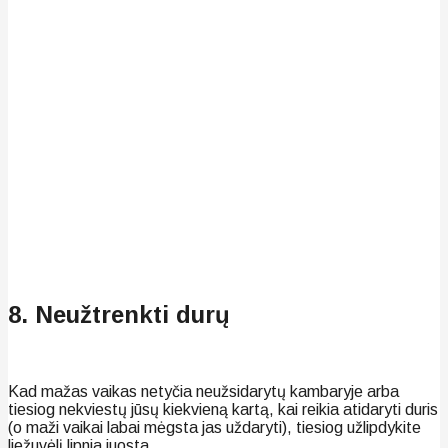
8. Neužtrenkti durų
Kad mažas vaikas netyčia neužsidarytų kambaryje arba
tiesiog nekviestų jūsų kiekvieną kartą, kai reikia atidaryti duris
(o maži vaikai labai mėgsta jas uždaryti), tiesiog užlipdykite
liežuvėlį lipnia juosta.