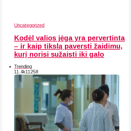
Uncategorized
Kodėl valios jėga yra pervertinta
– ir kaip tikslą paversti žaidimu,
kurį norisi sužaisti iki galo
Trending
11.4k
112
58