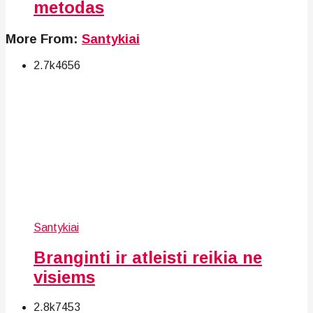
metodas
More From:
Santykiai
2.7k
46
56
Santykiai
Branginti ir atleisti reikia ne
visiems
2.8k
74
53