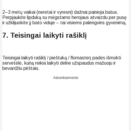
2–3 metų vaikai (neretai ir vyresni) dažnai painioja batus.
Perpjaukite lipduką su mėgstamo herojaus atvaizdu per pusę
ir užklijuokite jį bato viduje – tai visiems palengvins gyvenimą.
7. Teisingai laikyti rašiklį
Teisingai laikyti rašiklį / pieštuką / flomasterį padės išmokti
servetėlė, kurią reikia laikyti delne užspaudus mažuoju ir
bevardžiu pirštais.
Advertisements