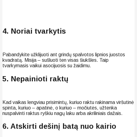
4. Noriai tvarkytis
Pabandykite užklijuoti ant grindų spalvotos lipnios juostos
kvadratą. Misija – sušluoti ten visas šiukšles. Taip
tvarkymasis vaikui asocijuosis su žaidimu.
5. Nepainioti raktų
Kad vaikas lengviau prisimintų, kuriuo raktu rakinama viršutinė
spinta, kuriuo – apatinė, o kuriuo – močiutės, užtenka
nuspalvinti raktus ryškiu nagų laku arba akriliniais dažais.
6. Atskirti dešinį batą nuo kairio