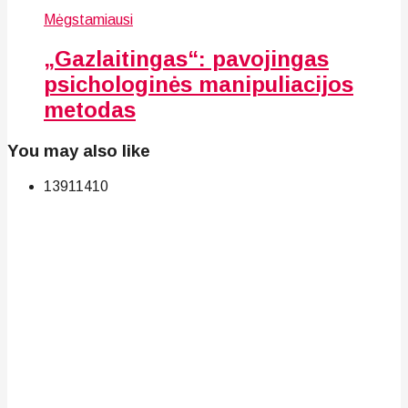
Mėgstamiausi
„Gazlaitingas“: pavojingas
psichologinės manipuliacijos
metodas
You may also like
139
114
10