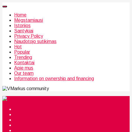
Home
Mėgstamiausi
Istorijos
Santykiai
Privacy Policy
Naudotojo sutikimas
Hot
Popular
Trending
Kontaktai
Apie mus
Our team
Information on ownership and financing
community
Mėgstamiausi
Istorijos
Santykiai
Privacy Policy
Citata