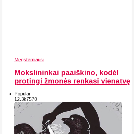
Mėgstamiausi
Mokslininkai paaiškino, kodėl
protingi žmonės renkasi vienatvę
Popular
12.3k
75
70