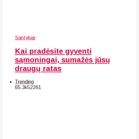
Santykiai
Kai pradėsite gyventi
sąmoningai, sumažės jūsų
draugų ratas
Trending
65.3k
52
261