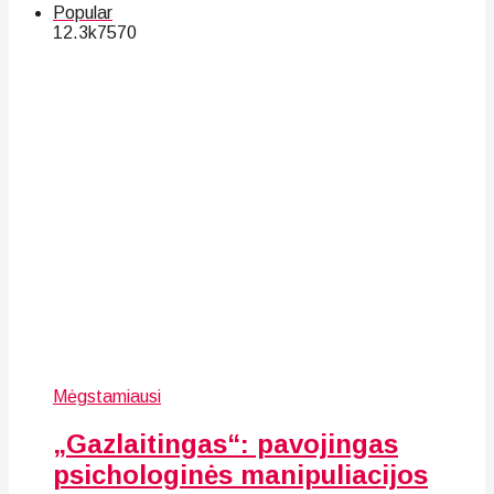
Popular
12.3k
75
70
Mėgstamiausi
„Gazlaitingas“: pavojingas
psichologinės manipuliacijos