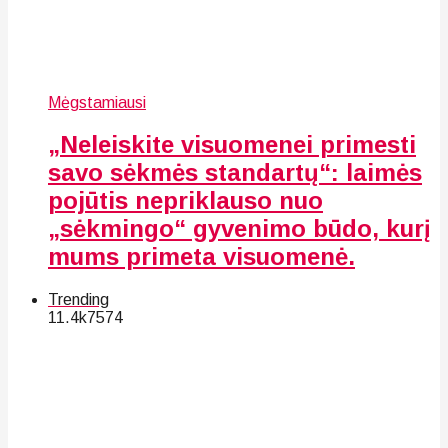
Mėgstamiausi
„Neleiskite visuomenei primesti
savo sėkmės standartų“: laimės
pojūtis nepriklauso nuo
„sėkmingo“ gyvenimo būdo, kurį
mums primeta visuomenė.
Trending
11.4k
75
74