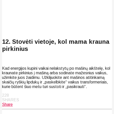
12. Stovėti vietoje, kol mama krauna
pirkinius
Kad energijos kupini vaikai nelakstytų po mašinų aikštelę, kol
kraunate pirkinius į mašiną arba sodinate mažesnius vaikus,
užimkite juos žaidimu. Užklijuokite ant mašinos atitinkamą
skaičių ryškių lipdukų ir „paskelbkite“ vaikus transformeriais,
kurie būtent šiuo metu turi sustoti ir „pasikrauti“.
228
SHARES
Share