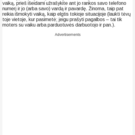
vaiką, prieš išeidami užrašykite ant jo rankos savo telefono
numerį ir jo (arba savo) vardą ir pavardę. Žinoma, taip pat
reikia išmokyti vaiką, kaip elgtis tokioje situacijoje (laukti tėvų
toje vietoje, kur pasimetė; jeigu prašyti pagalbos – tai tik
moters su vaiku arba parduotuvės darbuotojo ir pan.).
Advertisements