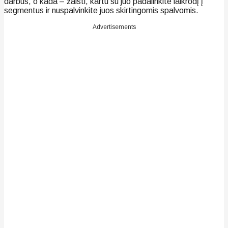
darbus, o kada – žaisti, kartu su juo padalinkite laikrodį į
segmentus ir nuspalvinkite juos skirtingomis spalvomis.
Advertisements