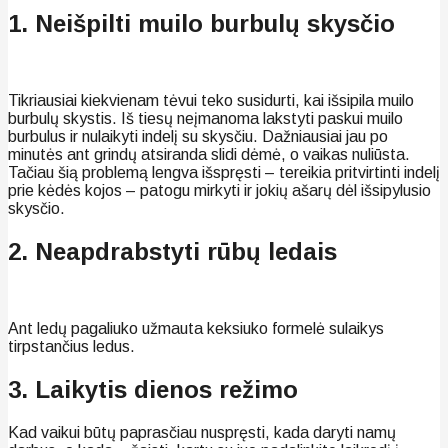
1. Neišpilti muilo burbulų skysčio
Tikriausiai kiekvienam tėvui teko susidurti, kai išsipila muilo
burbulų skystis. Iš tiesų neįmanoma lakstyti paskui muilo
burbulus ir nulaikyti indelį su skysčiu. Dažniausiai jau po
minutės ant grindų atsiranda slidi dėmė, o vaikas nuliūsta.
Tačiau šią problemą lengva išspręsti – tereikia pritvirtinti indelį
prie kėdės kojos – patogu mirkyti ir jokių ašarų dėl išsipylusio
skysčio.
2. Neapdrabstyti rūbų ledais
Ant ledų pagaliuko užmauta keksiuko formelė sulaikys
tirpstančius ledus.
3. Laikytis dienos režimo
Kad vaikui būtų paprasčiau nuspręsti, kada daryti namų