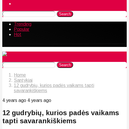
Naudingos gudrybės
Search
Trending
Popular
Hot
Search
Home
Santykiai
12 gudrybių, kurios padės vaikams tapti
savarankiškiems
4 years ago
4 years ago
12 gudrybių, kurios padės vaikams
tapti savarankiškiems