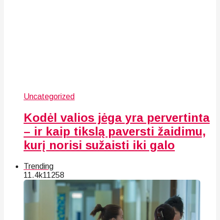
Uncategorized
Kodėl valios jėga yra pervertinta
– ir kaip tikslą paversti žaidimu,
kurį norisi sužaisti iki galo
Trending
11.4k
112
58