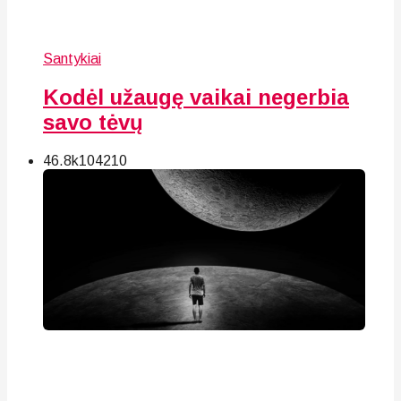
Santykiai
Kodėl užaugę vaikai negerbia
savo tėvų
46.8k
104
210