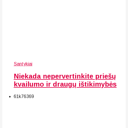
Santykiai
Niekada nepervertinkite priešų
kvailumo ir draugų ištikimybės
61k
76
369