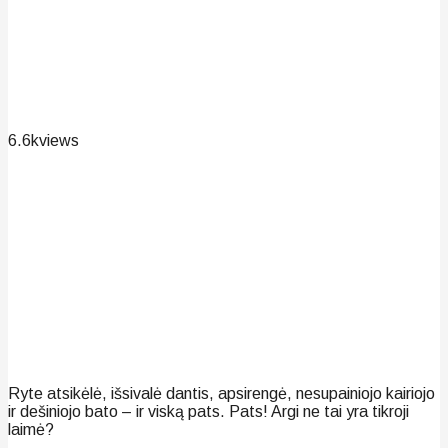
6.6k
views
Ryte atsikėlė, išsivalė dantis, apsirengė, nesupainiojo kairiojo
ir dešiniojo bato – ir viską pats. Pats! Argi ne tai yra tikroji
laimė?