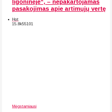
ligoninėje“, – nepakartojamas
pasakojimas apie artimųjų vertę
Hot
15.8k
55
101
Mėgstamiausi