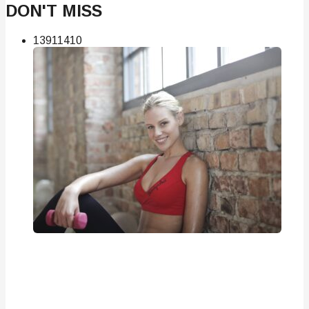
DON'T MISS
139
114
10