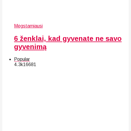
Mėgstamiausi
6 ženklai, kad gyvenate ne savo
gyvenimą
Popular
4.3k
166
81