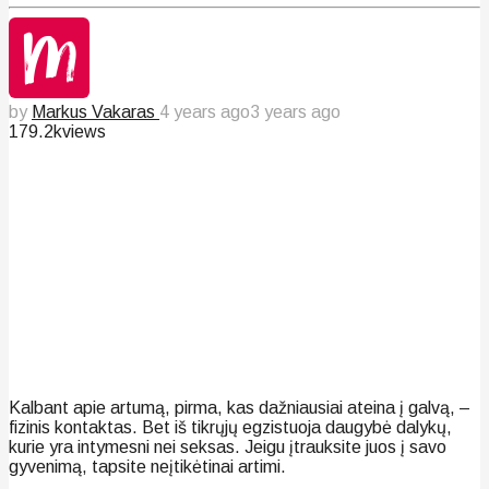
by
Markus Vakaras
4 years ago
3 years ago
179.2k
views
Kalbant apie artumą, pirma, kas dažniausiai ateina į galvą, –
fizinis kontaktas. Bet iš tikrųjų egzistuoja daugybė dalykų,
kurie yra intymesni nei seksas. Jeigu įtrauksite juos į savo
gyvenimą, tapsite neįtikėtinai artimi.