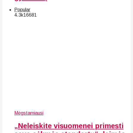
Popular
4.3k
166
81
Mėgstamiausi
„Neleiskite visuomenei primesti