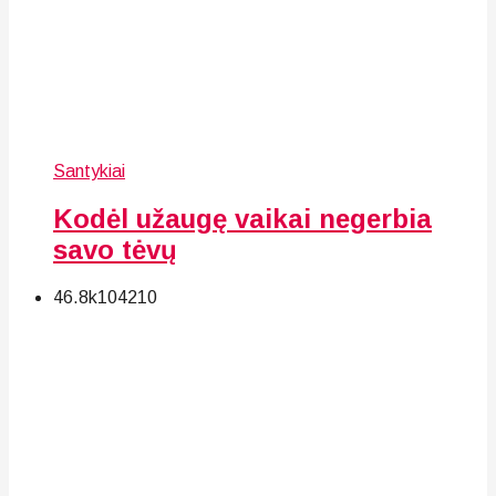
Santykiai
Kodėl užaugę vaikai negerbia
savo tėvų
46.8k
104
210