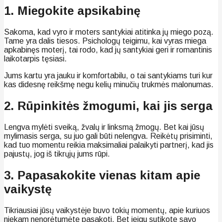
1. Miegokite apsikabinę
Sakoma, kad vyro ir moters santykiai atitinka jų miego pozą.
Tame yra dalis tiesos. Psichologų teigimu, kai vyras miega
apkabinęs moterį, tai rodo, kad jų santykiai geri ir romantinis
laikotarpis tęsiasi.
Jums kartu yra jauku ir komfortabilu, o tai santykiams turi kur
kas didesnę reikšmę negu kelių minučių trukmės malonumas.
2. Rūpinkitės žmogumi, kai jis serga
Lengva mylėti sveiką, žvalų ir linksmą žmogų. Bet kai jūsų
mylimasis serga, su juo gali būti nelengva. Reikėtų prisiminti,
kad tuo momentu reikia maksimaliai palaikyti partnerį, kad jis
pajustų, jog iš tikrųjų jums rūpi.
3. Papasakokite vienas kitam apie
vaikystę
Tikriausiai jūsų vaikystėje buvo tokių momentų, apie kuriuos
niekam nenorėtumėte pasakoti. Bet jeigu sutikote savo