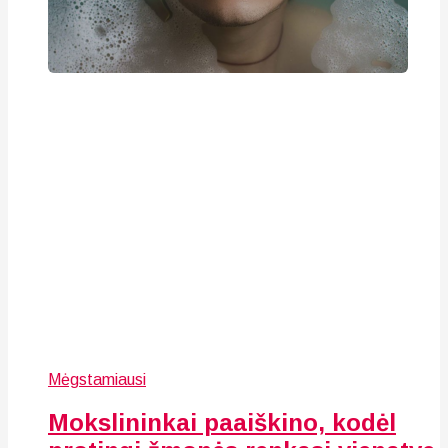
Mėgstamiausi
Mokslininkai paaiškino, kodėl