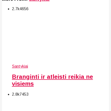
2.7k
46
56
Santykiai
Branginti ir atleisti reikia ne
visiems
2.8k
74
53