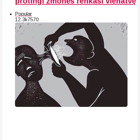
protingi žmonės renkasi vienatvę
Popular
12.3k
75
70