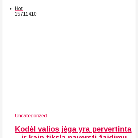
Hot
157
114
10
Uncategorized
Kodėl valios jėga yra pervertinta
– ir kaip tikslą paversti žaidimu,