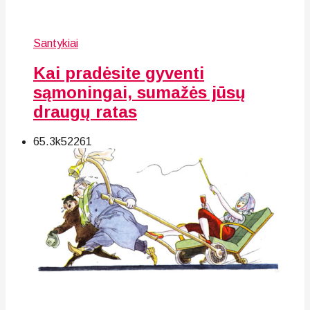
Santykiai
Kai pradėsite gyventi
sąmoningai, sumažės jūsų
draugų ratas
65.3k
52
261