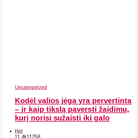
Uncategorized
Kodėl valios jėga yra pervertinta
– ir kaip tikslą paversti žaidimu,
kurį norisi sužaisti iki galo
Hot
11.4k
112
58