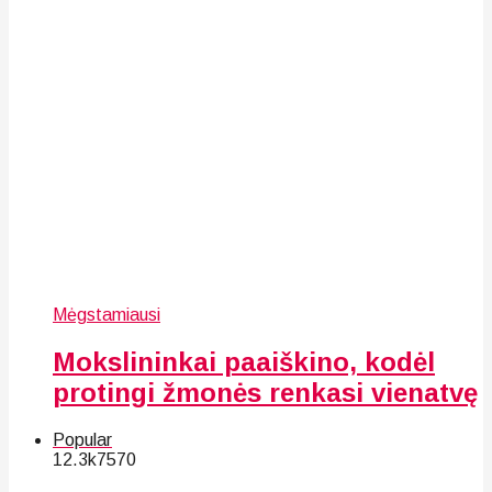
Mėgstamiausi
Mokslininkai paaiškino, kodėl
protingi žmonės renkasi vienatvę
Popular
12.3k
75
70