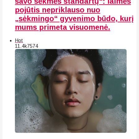
savo sėkmės standartų“: laimės
pojūtis nepriklauso nuo
„sėkmingo“ gyvenimo būdo, kurį
mums primeta visuomenė.
Hot
11.4k
75
74