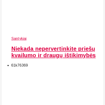
Santykiai
Niekada nepervertinkite priešų
kvailumo ir draugų ištikimybės
61k
76
369