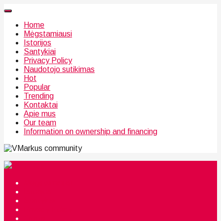
Home
Mėgstamiausi
Istorijos
Santykiai
Privacy Policy
Naudotojo sutikimas
Hot
Popular
Trending
Kontaktai
Apie mus
Our team
Information on ownership and financing
community
Mėgstamiausi
Istorijos
Santykiai
Privacy Policy
Citata