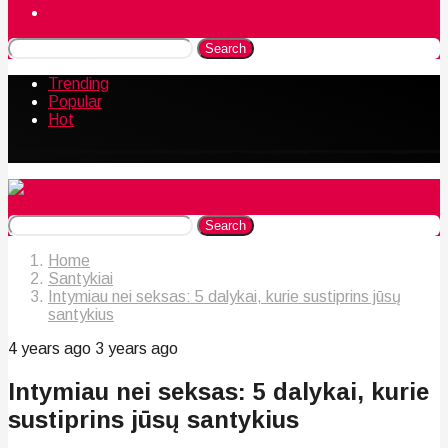
Naudingos gudrybės
Search
Trending
Popular
Hot
Search
Home
Santykiai
Intymiau nei seksas: 5 dalykai, kurie sustiprins jūsų
santykius
4 years ago
3 years ago
Intymiau nei seksas: 5 dalykai, kurie
sustiprins jūsų santykius