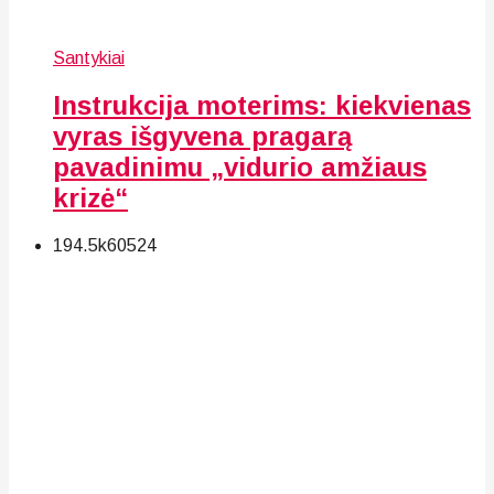
Santykiai
Instrukcija moterims: kiekvienas
vyras išgyvena pragarą
pavadinimu „vidurio amžiaus
krizė“
194.5k
60
524