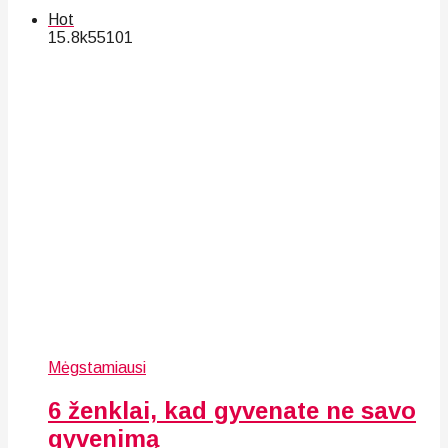
Hot
15.8k
55
101
Mėgstamiausi
6 ženklai, kad gyvenate ne savo
gyvenimą