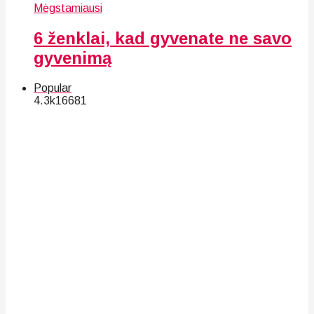
Mėgstamiausi
6 ženklai, kad gyvenate ne savo
gyvenimą
Popular
4.3k
166
81