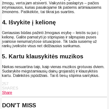
žmogų, verta jam atsiverti. Vaikystės paslaptys – pačios
intymiausios, kurias pasakojame tik patiems artimiausiems
žmonėms. Patikėkite, tai tikrai jus suartins.
4. Išvykite į kelionę
Geriausias būdas pažinti žmogaus esybę – leistis su juo į
kelionę. Galite pamatyti jo stipriąsias ir silpnąsias puses
įvairiose nenumatytose situacijose. Tik tada susiėmę už
rankų įveiksite visus net didžiausius sunkumus.
5. Kartu klausykitės muzikos
Niekas nesuartina taip, kaip vienas muzikos grotuvas dviem.
Sudarykite mėgstamiausių dainų grojaraštį ir klausykitės
kartu. Dalinkitės įspūdžiais. Tai iš tiesų stiprina santykius.
257
SHARES
Share
DON'T MISS