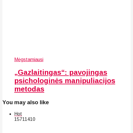
Mėgstamiausi
„Gazlaitingas“: pavojingas
psichologinės manipuliacijos
metodas
You may also like
Hot
157
114
10