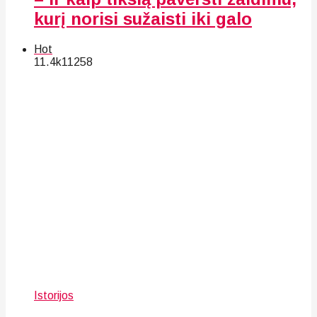
kurį norisi sužaisti iki galo
Hot
11.4k
112
58
Istorijos