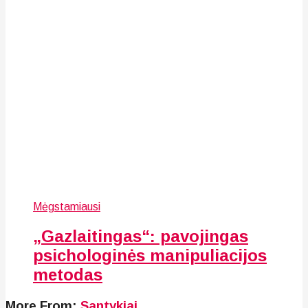
Mėgstamiausi
„Gazlaitingas“: pavojingas
psichologinės manipuliacijos
metodas
More From:
Santykiai