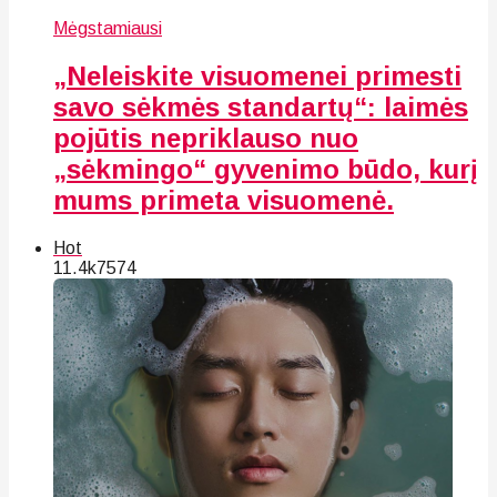
Mėgstamiausi
„Neleiskite visuomenei primesti
savo sėkmės standartų“: laimės
pojūtis nepriklauso nuo
„sėkmingo“ gyvenimo būdo, kurį
mums primeta visuomenė.
Hot
11.4k
75
74