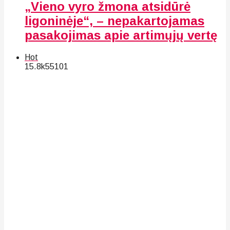
„Vieno vyro žmona atsidūrė
ligoninėje“, – nepakartojamas
pasakojimas apie artimųjų vertę
Hot
15.8k
55
101