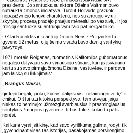
prezidentu. Jo santuoka su aktore Džeina Vaitman buvo
nutraukta žmonos iniciatyva. Turbūt Holivudo gražuolė
nepasižymėjo lengvu charakteriu, nes su antruoju vyru ji
skyrybų procesą pradėjo praėjus mėnesiui po vestuvių. Ir jos
trečioji santuoka su antruoju vyru taip pat neilgai truko.
O štai Ronaldas ir jo antroji žmona Nensė Reigan kartu
gyveno 52 metus, o jų šeima visada buvo darnių santykių
pavyzdys.
1971 metais Reiganas, tuometinis Kalifornijos gubernatorius,
negalėjo dalyvauti savo vyriausiojo sūnaus, kurį jis įsivaikino
kartu su savo pirmąja žmona Džeine, vestuvėse, ir perdavė
jam laišką su linkėjimais:
„Brangus Maikai,
girdėjai begalę juokų, kuriais dalijasi visi „nelaimingai vedę“ ir
cinikai. O štai tau kitokia perspektyva, tam atvejui, jeigu
niekas to neminėjo: užmezgi svarbiausius ir prasmingiausius
santykius žmogaus gyvenime. Ir bus tokie, kokių tu pats
norėsi.
Kai kurie vyrai įsitikinę, kad savo vyriškumą galima įrodyti tik
įgyvendinant visas tas istorijas, pasakojamas persirengimo