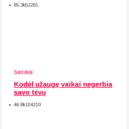
65.3k
52
261
Santykiai
Kodėl užaugę vaikai negerbia
savo tėvų
46.8k
104
210