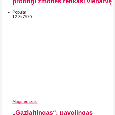
protingi žmonės renkasi vienatvę
Popular
12.3k
75
70
Mėgstamiausi
„Gazlaitingas“: pavojingas