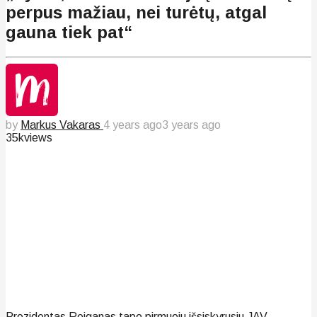
perpus mažiau, nei turėtų, atgal
gauna tiek pat“
by
Markus Vakaras
4 years ago
3 years ago
35k
views
Prezidentas Reiganas tapo pirmuoju išsiskyrusiu JAV