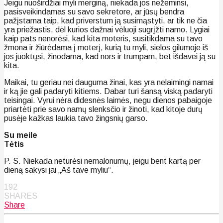
Jeigu nuoširdžiai myli merginą, niekada jos nežeminsi,
pasisveikindamas su savo sekretore, ar jūsų bendra
pažįstama taip, kad priverstum ją susimąstyti, ar tik ne čia
yra priežastis, dėl kurios dažnai vėluoji sugrįžti namo. Lygiai
kaip pats nenorėsi, kad kita moteris, susitikdama su tavo
žmona ir žiūrėdama į moterį, kurią tu myli, sielos gilumoje iš
jos juoktųsi, žinodama, kad nors ir trumpam, bet išdavei ją su
kita.
Maikai, tu geriau nei dauguma žinai, kas yra nelaimingi namai
ir ką jie gali padaryti kitiems. Dabar turi šansą viską padaryti
teisingai. Vyrui nėra didesnės laimės, negu dienos pabaigoje
priartėti prie savo namų slenksčio ir žinoti, kad kitoje durų
pusėje kažkas laukia tavo žingsnių garso.
Su meile
Tėtis
P. S. Niekada neturėsi nemalonumų, jeigu bent kartą per
dieną sakysi jai „Aš tave myliu“.
192
SHARES
Share