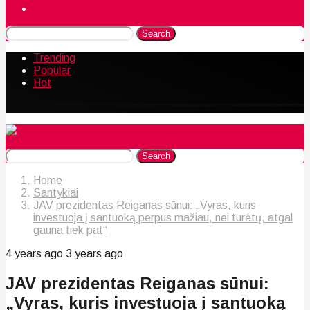
Naudingos gudrybės
Search
Trending
Popular
Hot
Search
Home
Santykiai
JAV prezidentas Reiganas sūnui: „Vyras, kuris
investuoja į santuoką perpus mažiau, nei turėtų, atgal
gauna tiek pat“
4 years ago
3 years ago
JAV prezidentas Reiganas sūnui:
„Vyras, kuris investuoja į santuoką