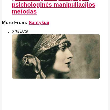
psichologinės manipuliacijos
metodas
More From:
Santykiai
2.7k
46
56