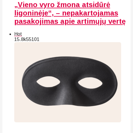
„Vieno vyro žmona atsidūrė
ligoninėje“, – nepakartojamas
pasakojimas apie artimųjų vertę
Hot
15.8k
55
101