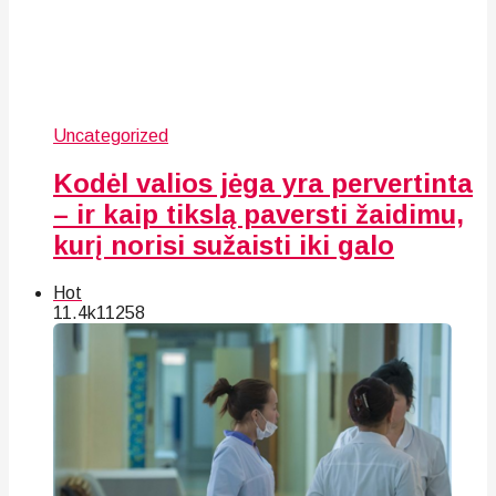
Uncategorized
Kodėl valios jėga yra pervertinta
– ir kaip tikslą paversti žaidimu,
kurį norisi sužaisti iki galo
Hot
11.4k
112
58