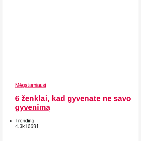
Mėgstamiausi
6 ženklai, kad gyvenate ne savo
gyvenimą
Trending
4.3k
166
81