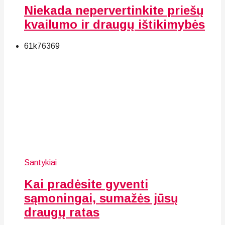
Niekada nepervertinkite priešų
kvailumo ir draugų ištikimybės
61k
76
369
Santykiai
Kai pradėsite gyventi
sąmoningai, sumažės jūsų
draugų ratas