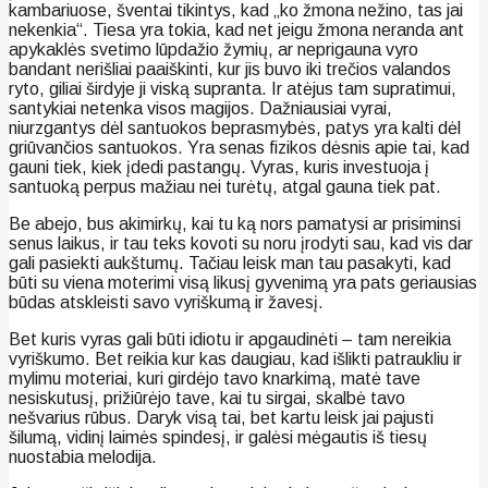
kambariuose, šventai tikintys, kad „ko žmona nežino, tas jai
nekenkia“. Tiesa yra tokia, kad net jeigu žmona neranda ant
apykaklės svetimo lūpdažio žymių, ar neprigauna vyro
bandant nerišliai paaiškinti, kur jis buvo iki trečios valandos
ryto, giliai širdyje ji viską supranta. Ir atėjus tam supratimui,
santykiai netenka visos magijos. Dažniausiai vyrai,
niurzgantys dėl santuokos beprasmybės, patys yra kalti dėl
griūvančios santuokos. Yra senas fizikos dėsnis apie tai, kad
gauni tiek, kiek įdedi pastangų. Vyras, kuris investuoja į
santuoką perpus mažiau nei turėtų, atgal gauna tiek pat.
Be abejo, bus akimirkų, kai tu ką nors pamatysi ar prisiminsi
senus laikus, ir tau teks kovoti su noru įrodyti sau, kad vis dar
gali pasiekti aukštumų. Tačiau leisk man tau pasakyti, kad
būti su viena moterimi visą likusį gyvenimą yra pats geriausias
būdas atskleisti savo vyriškumą ir žavesį.
Bet kuris vyras gali būti idiotu ir apgaudinėti – tam nereikia
vyriškumo. Bet reikia kur kas daugiau, kad išlikti patraukliu ir
mylimu moteriai, kuri girdėjo tavo knarkimą, matė tave
nesiskutusį, prižiūrėjo tave, kai tu sirgai, skalbė tavo
nešvarius rūbus. Daryk visą tai, bet kartu leisk jai pajusti
šilumą, vidinį laimės spindesį, ir galėsi mėgautis iš tiesų
nuostabia melodija.