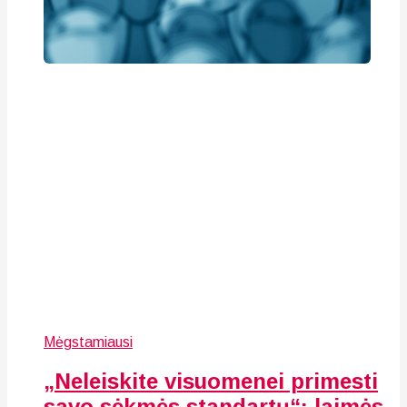
Mėgstamiausi
„Neleiskite visuomenei primesti
savo sėkmės standartų“: laimės