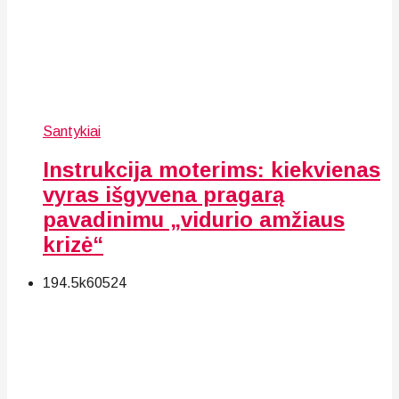
Santykiai
Instrukcija moterims: kiekvienas
vyras išgyvena pragarą
pavadinimu „vidurio amžiaus
krizė“
194.5k
60
524