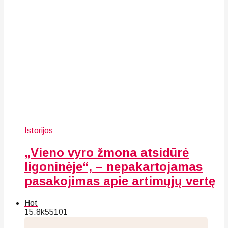
Istorijos
„Vieno vyro žmona atsidūrė
ligoninėje“, – nepakartojamas
pasakojimas apie artimųjų vertę
Hot
15.8k
55
101