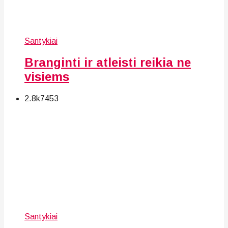
Santykiai
Branginti ir atleisti reikia ne
visiems
2.8k
74
53
Santykiai