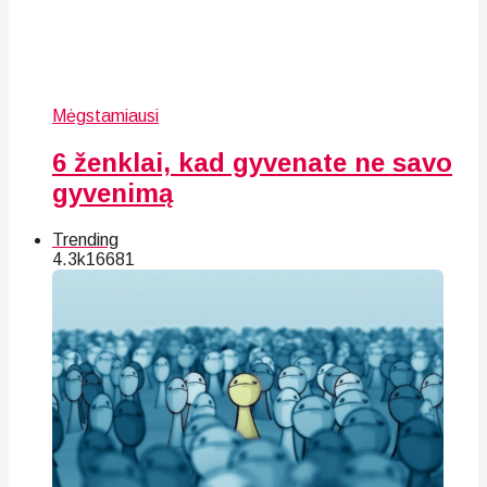
Mėgstamiausi
6 ženklai, kad gyvenate ne savo
gyvenimą
Trending
4.3k
166
81