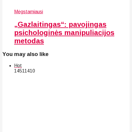
Mėgstamiausi
„Gazlaitingas“: pavojingas
psichologinės manipuliacijos
metodas
You may also like
Hot
145
114
10