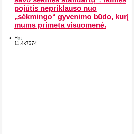
pojūtis nepriklauso nuo
„sėkmingo“ gyvenimo būdo, kurį
mums primeta visuomenė.
Hot
11.4k
75
74