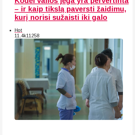
Kodėl valios jėga yra pervertinta
– ir kaip tikslą paversti žaidimu,
kurį norisi sužaisti iki galo
Hot
11.4k
112
58