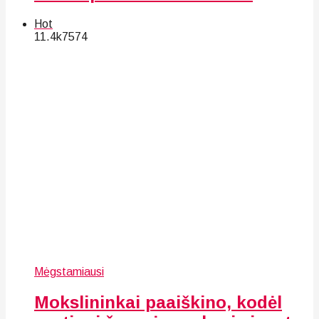
Hot
11.4k
75
74
Mėgstamiausi
Mokslininkai paaiškino, kodėl