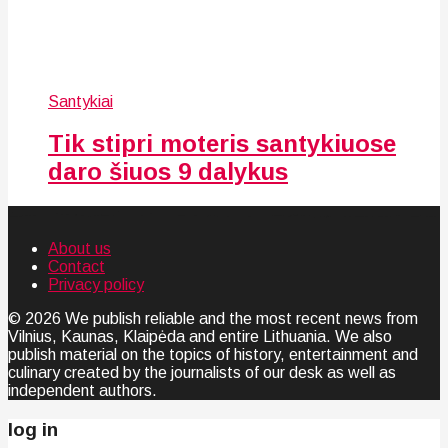
Santykiai
Tik stipri moteris santykiuose
daro šiuos 9 dalykus
About us
Contact
Privacy policy
© 2026 We publish reliable and the most recent news from
Vilnius, Kaunas, Klaipėda and entire Lithuania. We also
publish material on the topics of history, entertainment and
culinary created by the journalists of our desk as well as
independent authors.
log in