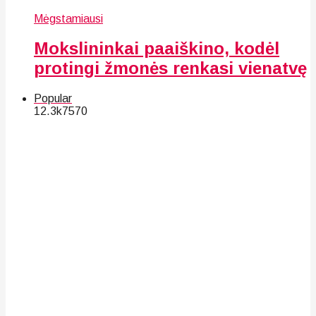
Mėgstamiausi
Mokslininkai paaiškino, kodėl
protingi žmonės renkasi vienatvę
Popular
12.3k
75
70