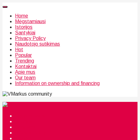
Home
Mėgstamiausi
Istorijos
Santykiai
Privacy Policy
Naudotojo sutikimas
Hot
Popular
Trending
Kontaktai
Apie mus
Our team
Information on ownership and financing
community
Mėgstamiausi
Istorijos
Santykiai
Privacy Policy
Citata