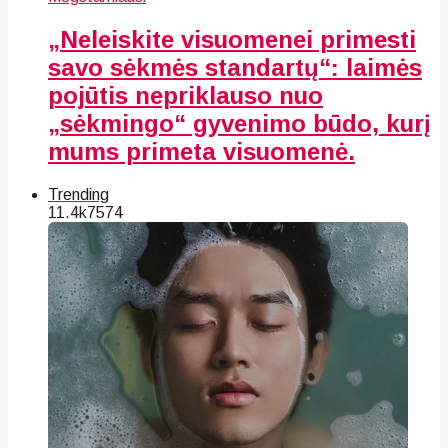
„Neleiskite visuomenei primesti
savo sėkmės standartų“: laimės
pojūtis nepriklauso nuo
„sėkmingo“ gyvenimo būdo, kurį
mums primeta visuomenė.
Trending
11.4k
75
74