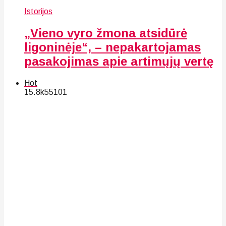
Istorijos
„Vieno vyro žmona atsidūrė
ligoninėje“, – nepakartojamas
pasakojimas apie artimųjų vertę
Hot
15.8k
55
101