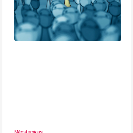
Mėgstamiausi