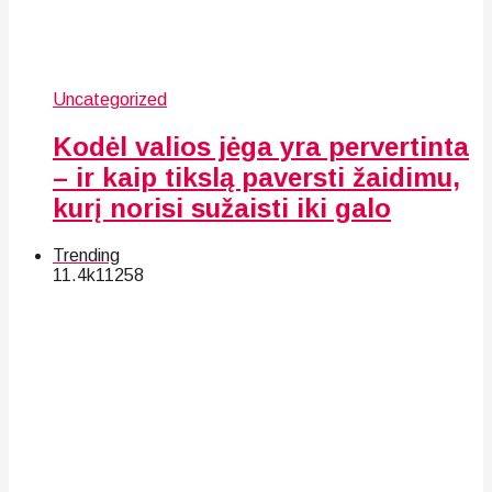
Uncategorized
Kodėl valios jėga yra pervertinta
– ir kaip tikslą paversti žaidimu,
kurį norisi sužaisti iki galo
Trending
11.4k
112
58