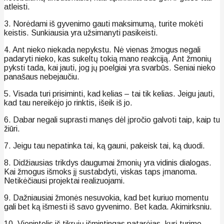
atleisti.
3. Norėdami iš gyvenimo gauti maksimumą, turite mokėti
keistis. Sunkiausia yra užsimanyti pasikeisti.
4. Ant nieko niekada nepykstu. Nė vienas žmogus negali
padaryti nieko, kas sukeltų tokią mano reakciją. Ant žmonių
pyksti tada, kai jauti, jog jų poelgiai yra svarbūs. Seniai nieko
panašaus nebejaučiu.
5. Visada turi prisiminti, kad kelias – tai tik kelias. Jeigu jauti,
kad tau nereikėjo jo rinktis, išeik iš jo.
6. Dabar negali suprasti manęs dėl įpročio galvoti taip, kaip tu
žiūri.
7. Jeigu tau nepatinka tai, ką gauni, pakeisk tai, ką duodi.
8. Didžiausias trikdys daugumai žmonių yra vidinis dialogas.
Kai žmogus išmoks jį sustabdyti, viskas taps įmanoma.
Netikėčiausi projektai realizuojami.
9. Dažniausiai žmonės nesuvokia, kad bet kuriuo momentu
gali bet ką išmesti iš savo gyvenimo. Bet kada. Akimirksniu.
10. Vienintelis iš tikrųjų išmintingas patarėjas, kurį turime, –