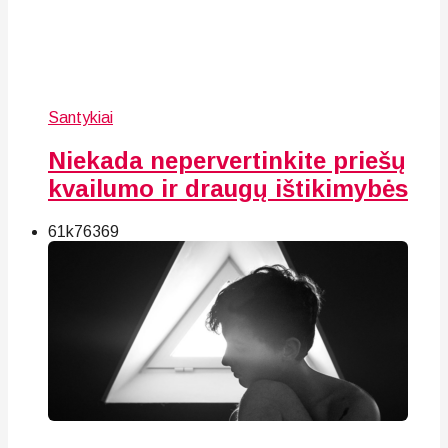
Santykiai
Niekada nepervertinkite priešų
kvailumo ir draugų ištikimybės
61k
76
369