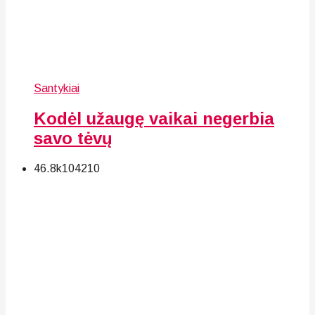
Santykiai
Kodėl užaugę vaikai negerbia
savo tėvų
46.8k
104
210