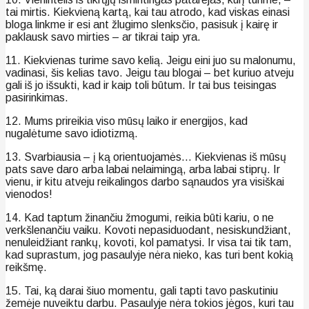
tai mirtis. Kiekvieną kartą, kai tau atrodo, kad viskas einasi
bloga linkme ir esi ant žlugimo slenksčio, pasisuk į kairę ir
paklausk savo mirties – ar tikrai taip yra.
11. Kiekvienas turime savo kelią. Jeigu eini juo su malonumu,
vadinasi, šis kelias tavo. Jeigu tau blogai – bet kuriuo atveju
gali iš jo išsukti, kad ir kaip toli būtum. Ir tai bus teisingas
pasirinkimas.
12. Mums prireikia viso mūsų laiko ir energijos, kad
nugalėtume savo idiotizmą.
13. Svarbiausia – į ką orientuojamės… Kiekvienas iš mūsų
pats save daro arba labai nelaimingą, arba labai stiprų. Ir
vienu, ir kitu atveju reikalingos darbo sąnaudos yra visiškai
vienodos!
14. Kad taptum žinančiu žmogumi, reikia būti kariu, o ne
verkšlenančiu vaiku. Kovoti nepasiduodant, nesiskundžiant,
nenuleidžiant rankų, kovoti, kol pamatysi. Ir visa tai tik tam,
kad suprastum, jog pasaulyje nėra nieko, kas turi bent kokią
reikšmę.
15. Tai, ką darai šiuo momentu, gali tapti tavo paskutiniu
žemėje nuveiktu darbu. Pasaulyje nėra tokios jėgos, kuri tau