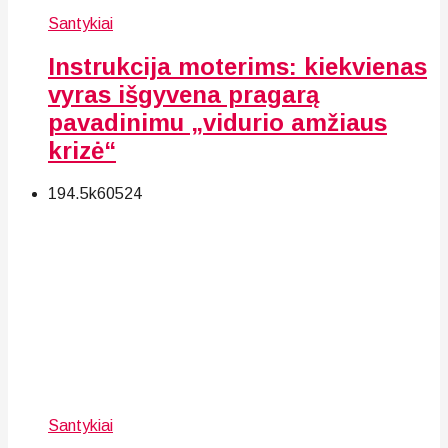
Santykiai
Instrukcija moterims: kiekvienas
vyras išgyvena pragarą
pavadinimu „vidurio amžiaus
krizė“
194.5k
60
524
Santykiai