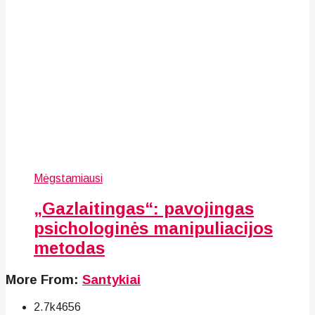
Mėgstamiausi
„Gazlaitingas“: pavojingas
psichologinės manipuliacijos
metodas
More From:
Santykiai
2.7k
46
56