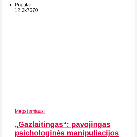
Popular
12.3k
75
70
Mėgstamiausi
„Gazlaitingas“: pavojingas
psichologinės manipuliacijos