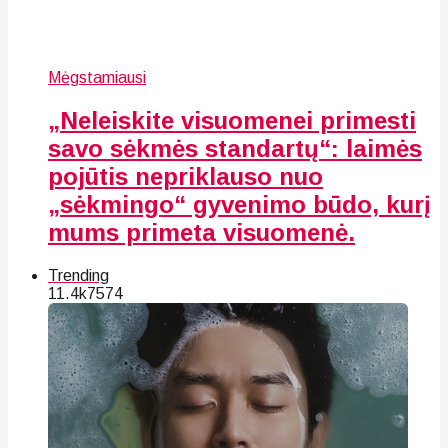
Mėgstamiausi
„Neleiskite visuomenei primesti
savo sėkmės standartų“: laimės
pojūtis nepriklauso nuo
„sėkmingo“ gyvenimo būdo, kurį
mums primeta visuomenė.
Trending
11.4k
75
74