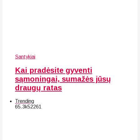
Santykiai
Kai pradėsite gyventi
sąmoningai, sumažės jūsų
draugų ratas
Trending
65.3k
52
261