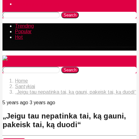
Naudingos gudrybės
Search
Trending
Popular
Hot
Search
Home
Santykiai
„Jeigu tau nepatinka tai, ką gauni, pakeisk tai, ką duodi“
5 years ago
3 years ago
„Jeigu tau nepatinka tai, ką gauni,
pakeisk tai, ką duodi“