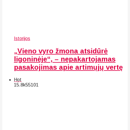
Istorijos
„Vieno vyro žmona atsidūrė
ligoninėje“, – nepakartojamas
pasakojimas apie artimųjų vertę
Hot
15.8k
55
101