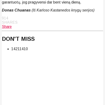
garantuotų, jog pragyvensi dar bent vieną dieną.
Donas Chuanas
(Iš Karloso Kastanedos knygų serijos)
914
SHARES
Share
DON'T MISS
142
114
10