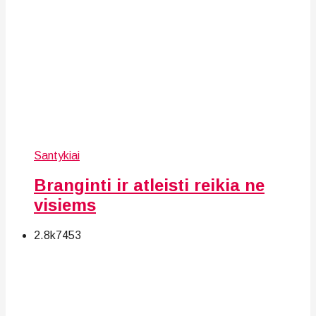
Santykiai
Branginti ir atleisti reikia ne
visiems
2.8k
74
53