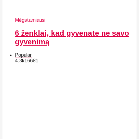
Mėgstamiausi
6 ženklai, kad gyvenate ne savo
gyvenimą
Popular
4.3k
166
81