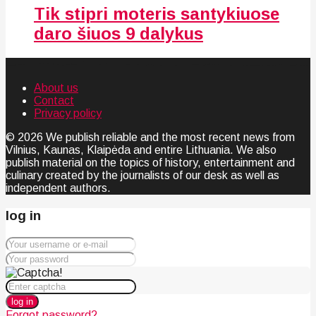
Tik stipri moteris santykiuose
daro šiuos 9 dalykus
About us
Contact
Privacy policy
© 2026 We publish reliable and the most recent news from
Vilnius, Kaunas, Klaipėda and entire Lithuania. We also
publish material on the topics of history, entertainment and
culinary created by the journalists of our desk as well as
independent authors.
log in
log in
Forgot password?