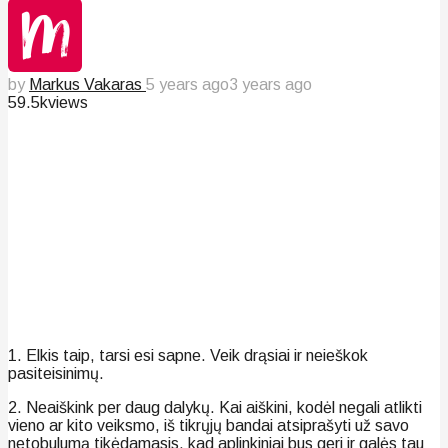
by
Markus Vakaras
5 years ago
3 years ago
59.5k
views
1. Elkis taip, tarsi esi sapne. Veik drąsiai ir neieškok
pasiteisinimų.
2. Neaiškink per daug dalykų. Kai aiškini, kodėl negali atlikti
vieno ar kito veiksmo, iš tikrųjų bandai atsiprašyti už savo
netobulumą tikėdamasis, kad aplinkiniai bus geri ir galės tau