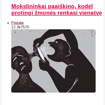
Mokslininkai paaiškino, kodėl
protingi žmonės renkasi vienatvę
Popular
12.3k
75
70