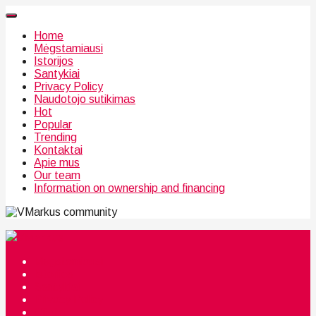
Home
Mėgstamiausi
Istorijos
Santykiai
Privacy Policy
Naudotojo sutikimas
Hot
Popular
Trending
Kontaktai
Apie mus
Our team
Information on ownership and financing
community
Mėgstamiausi
Istorijos
Santykiai
Privacy Policy
Citata