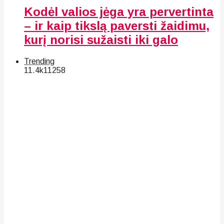
Kodėl valios jėga yra pervertinta
– ir kaip tikslą paversti žaidimu,
kurį norisi sužaisti iki galo
Trending
11.4k
112
58