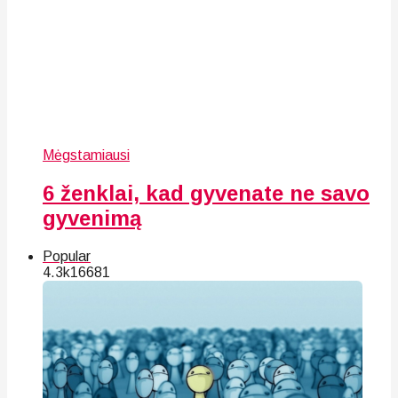
Mėgstamiausi
6 ženklai, kad gyvenate ne savo
gyvenimą
Popular
4.3k
166
81