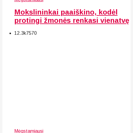
Mokslininkai paaiškino, kodėl
protingi žmonės renkasi vienatvę
12.3k
75
70
Mėgstamiausi