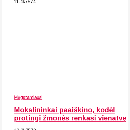
11.4k
75
74
Mėgstamiausi
Mokslininkai paaiškino, kodėl
protingi žmonės renkasi vienatvę