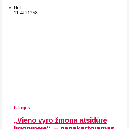
Hot
11.4k
112
58
Istorijos
„Vieno vyro žmona atsidūrė
ligoninėje“, – nepakartojamas