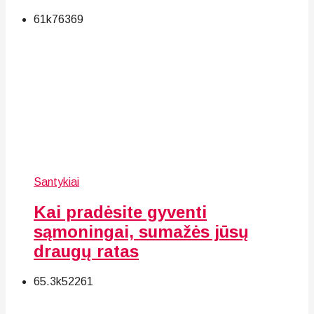
61k
76
369
Santykiai
Kai pradėsite gyventi
sąmoningai, sumažės jūsų
draugų ratas
65.3k
52
261