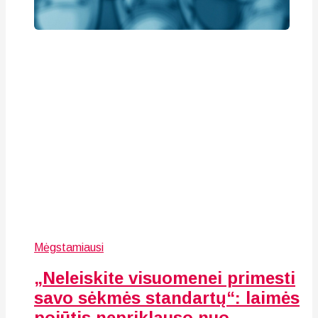
Mėgstamiausi
„Neleiskite visuomenei primesti
savo sėkmės standartų“: laimės
pojūtis nepriklauso nuo