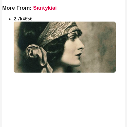
More From:
Santykiai
2.7k
46
56