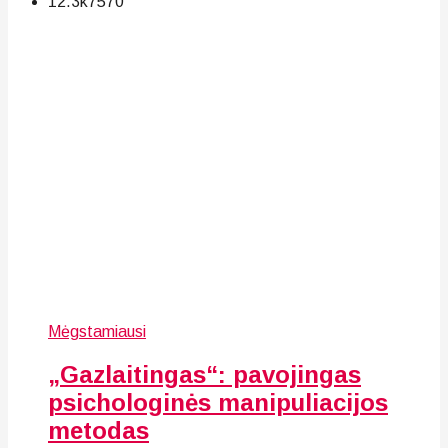
12.3k
75
70
Mėgstamiausi
„Gazlaitingas“: pavojingas
psichologinės manipuliacijos
metodas