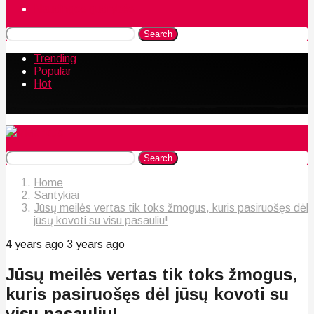
Naudingos gudrybės
Search
Trending
Popular
Hot
Search
Home
Santykiai
Jūsų meilės vertas tik toks žmogus, kuris pasiruošęs dėl
jūsų kovoti su visu pasauliu!
4 years ago
3 years ago
Jūsų meilės vertas tik toks žmogus,
kuris pasiruošęs dėl jūsų kovoti su
visu pasauliu!