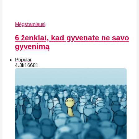
Mėgstamiausi
6 ženklai, kad gyvenate ne savo
gyvenimą
Popular
4.3k
166
81