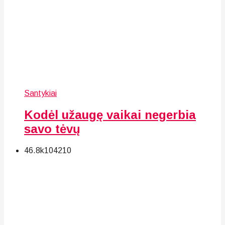
Santykiai
Kodėl užaugę vaikai negerbia
savo tėvų
46.8k
104
210