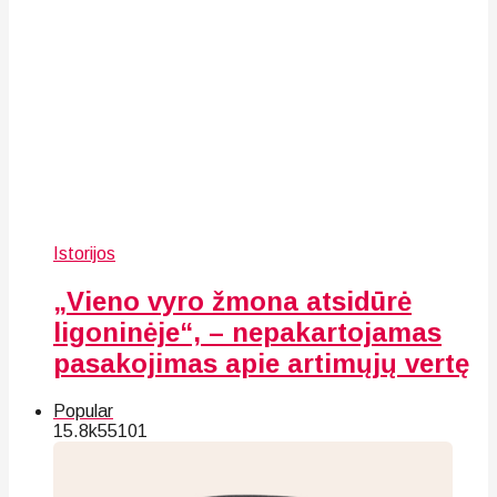
Istorijos
„Vieno vyro žmona atsidūrė
ligoninėje“, – nepakartojamas
pasakojimas apie artimųjų vertę
Popular
15.8k
55
101