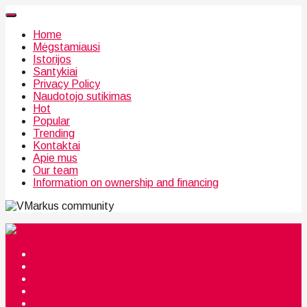
Home
Mėgstamiausi
Istorijos
Santykiai
Privacy Policy
Naudotojo sutikimas
Hot
Popular
Trending
Kontaktai
Apie mus
Our team
Information on ownership and financing
community
Mėgstamiausi
Istorijos
Santykiai
Privacy Policy
Citata