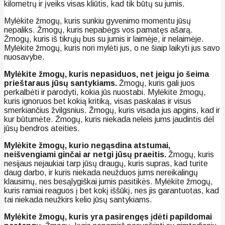
kilometrų ir įveiks visas kliūtis, kad tik būtų su jumis.
Mylėkite žmogų, kuris sunkiu gyvenimo momentu jūsų
nepaliks. Žmogų, kuris nepabėgs vos pamatęs ašarą.
Žmogų, kuris iš tikrųjų bus su jumis ir laimėje, ir nelaimėje.
Mylėkite žmogų, kuris nori mylėti jus, o ne šiaip laikyti jus savo
nuosavybe.
Mylėkite žmogų, kuris nepasiduos, net jeigu jo šeima
prieštaraus jūsų santykiams.
Žmogų, kuris gali juos
perkalbėti ir parodyti, kokia jūs nuostabi. Mylėkite žmogų,
kuris ignoruos bet kokią kritiką, visas paskalas ir visus
smerkiančius žvilgsnius. Žmogų, kuris visada jus apgins, kad ir
kur būtumėte. Žmogų, kuris niekada neleis jums jaudintis dėl
jūsų bendros ateities.
Mylėkite žmogų, kurio negąsdina atstumai,
neišvengiami ginčai ar netgi jūsų praeitis.
Žmogų, kuris
nesijaus nejaukiai tarp jūsų draugų, kuris supras, kad turite
daug darbo, ir kuris niekada neužduos jums nereikalingų
klausimų, nes besąlygiškai jumis pasitikės. Mylėkite žmogų,
kuris ramiai reaguos į bet kokį iššūkį, nes jis garantuotas, kad
tai niekada neužkirs kelio jūsų santykiams.
Mylėkite žmogų, kuris yra pasirengęs įdėti papildomai