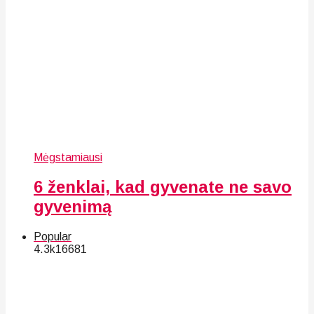
Mėgstamiausi
6 ženklai, kad gyvenate ne savo
gyvenimą
Popular
4.3k
166
81