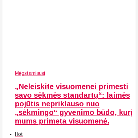
Mėgstamiausi
„Neleiskite visuomenei primesti
savo sėkmės standartų“: laimės
pojūtis nepriklauso nuo
„sėkmingo“ gyvenimo būdo, kurį
mums primeta visuomenė.
Hot