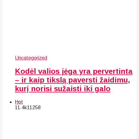
Uncategorized
Kodėl valios jėga yra pervertinta
– ir kaip tikslą paversti žaidimu,
kurį norisi sužaisti iki galo
Hot
11.4k
112
58