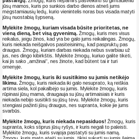
pastangų.
Žmogų, kuris nepamirš pasveikinti su gimtadieniu
jūsų mamos, kuris po sunkios darbo dienos atneš jums
mėgstamiausių ledų, kurio vienintelis noras bus visada matyti
jūsų nuostabią šypseną.
Mylėkite žmogų, kuriam visada būsite prioritetas, ne
vieną dieną, bet visą gyvenimą.
Žmogų, kuris mes visus
reikalus, jeigu žinos, kad yra be galo jums reikalingas. Žmogų,
kuris niekada neišgalvos pasiteisinimų, kad paspruktų pas
draugus. Žmogų, kuriam darbas niekada nebus svarbiau už
jus, nes dingo kibirkštis. Mylėkite žmogų, kuriuo galite tikėti,
kai jis sako „amžinai“, nes žinote, kad būtent tai ir turi
omenyje.
Mylėkite žmogų, kuris iki susitikimo su jumis netikėjo
likimu.
Žmogų, kuris niekada iki galo nesuprato, ką reiškia
artima siela, kol pakalbėjo su jumis. Mylėkite žmogų, kuris
rūpinasi jūsų mama, draugauja su jūsų artimaisiais ir kuris
niekada nebijo susitikti su jūsų tėvu. Mylėkite žmogų, kuris
stengiasi pažinti jūsų draugus, nes supranta, kokie jie jums
svarbūs.
Mylėkite žmogų, kuris niekada nepasiduos!
Žmogų, kuris
supranta, koks stiprus jūsų ryšys, ir kuris negali to paleisti.
Mylėkite žmogų, kuris svajoja pastatyti su jumis namą.
Žmogų, kuris mato ateitį su jumis, tikisi sukurti su jumis šeimą