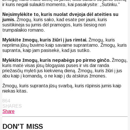
ir kuris negali sulaukti momento, kai pasakysite: „Sutinku.“
Neįsimylėkite to, kuris nuolat dvejoja dėl ateities su
jumis.
Žmogų, kuris sako, kad esate per jauni, kuris
susitikinėja su jumis dėl pramogos, kuris tiesiog nori
trumpalaikio romano.
Mylėkite žmogų, kuris žiūri į jus rimtai.
Žmogų, kuris
nepriima jūsų buvimo kaip savaime suprantamo. Žmogų, kuris
supranta, kaip jam pasisekė, kad jus sutiko.
Mylėkite žmogų, kuris nepabėgs po pirmo ginčo.
Žmogų,
kuris matė visas jūsų blogąsias puses ir vis dar randa
priežasčių mylėti jus kiekvieną dieną. Žmogų, kuris žiūri į jus
abu kaip į komandą, o ne kaip į du atskirus žmones.
Žmogų, kuris supranta jūsų svarbą, kuris rūpinsis jumis kaip
niekas kitas.
864
SHARES
Share
DON'T MISS