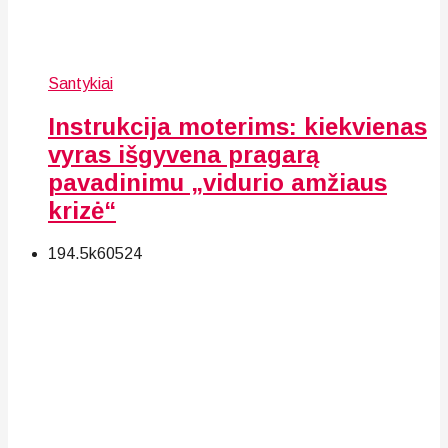
Santykiai
Instrukcija moterims: kiekvienas
vyras išgyvena pragarą
pavadinimu „vidurio amžiaus
krizė“
194.5k
60
524