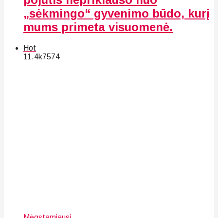
„sėkmingo“ gyvenimo būdo, kurį
mums primeta visuomenė.
Hot
11.4k
75
74
Mėgstamiausi