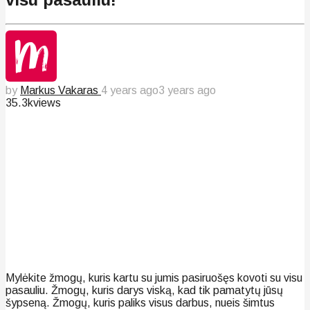
by
Markus Vakaras
4 years ago
3 years ago
35.3k
views
Mylėkite žmogų, kuris kartu su jumis pasiruošęs kovoti su visu
pasauliu. Žmogų, kuris darys viską, kad tik pamatytų jūsų
šypseną. Žmogų, kuris paliks visus darbus, nueis šimtus