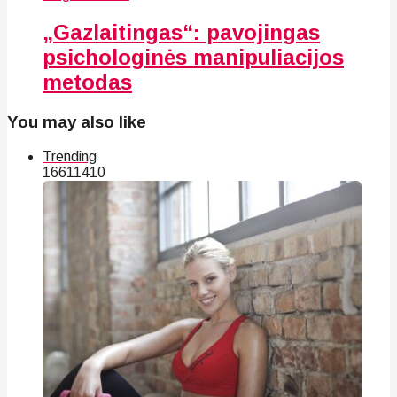
„Gazlaitingas“: pavojingas
psichologinės manipuliacijos
metodas
You may also like
Trending
166
114
10