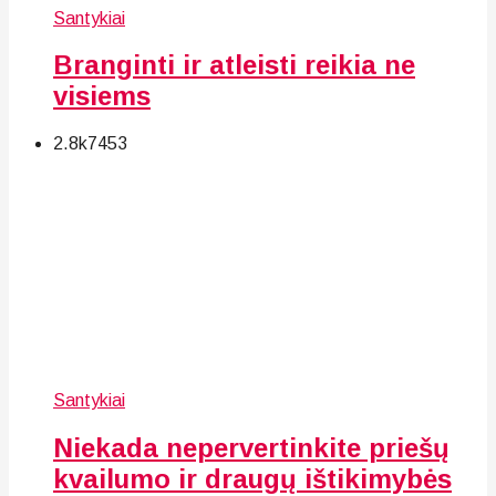
Santykiai
Branginti ir atleisti reikia ne
visiems
2.8k
74
53
Santykiai
Niekada nepervertinkite priešų
kvailumo ir draugų ištikimybės