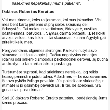
pasekmės nepakenktų mums patiems“.
Daktaras
Robertas Enraitas
Visi mes žinome, koks tai jausmas, kai mus įskaudina. Visi
mes bent kartą jautėme stiprų sielos skausmą dėl
išdavystės. Tai melas, nuvertinimas, išdavystė, nuviltas
pasitikėjimas, patyčios… Sąrašą galima pratęsti…Bet kokiu
atveju, viskas, kas lieka — tai skausmas, kuriam išgydyti gali
prireikti kelių metų.
Pergyvendami, elgiamės skirtingai. Kai kurie nutyli savo
skausmą, kiti šaukia apie jį. Tačiau negatyvios emocijos
ilgainiui gali pakenkti žmogaus psichologinei gerovei. Jų būtina
atsikratyti, o tam reikia laiko ir pastangų.
Turėtumėte suprasti, kad atleidimas nereiškia, jog reikia
tiesiog pamiršti ir judėti toliau. Atleidimas — tai išsilaisvinimas
iš savo pykčio žalingo poveikio. Jūs paleidžiate skriaudėją ir
atimate iš jo galimybę paveikti jus. Ir tai, be abejonės, yra
geriausias pasirinkimas!
Štai 10 daktaro Roberto Enraito patarimų, padėsiančių Jums
šiame procese.