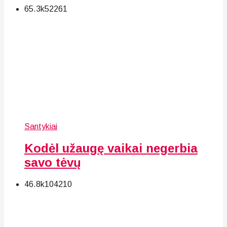
65.3k
52
261
Santykiai
Kodėl užaugę vaikai negerbia
savo tėvų
46.8k
104
210