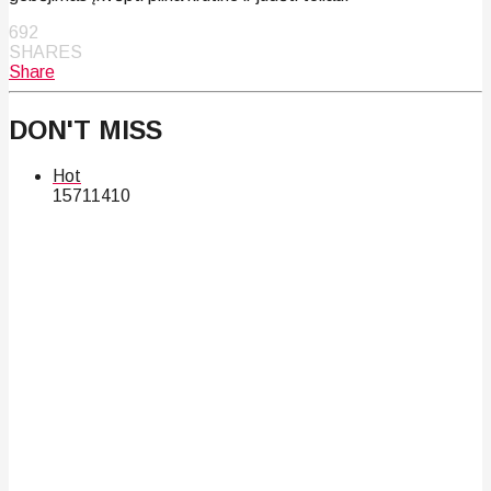
692
SHARES
Share
DON'T MISS
Hot
157
114
10