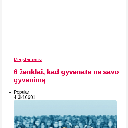
Mėgstamiausi
6 ženklai, kad gyvenate ne savo
gyvenimą
Popular
4.3k
166
81