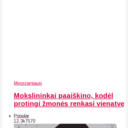
Mėgstamiausi
Mokslininkai paaiškino, kodėl
protingi žmonės renkasi vienatvę
Popular
12.3k
75
70