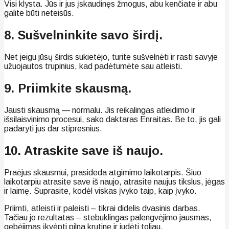
Visi klysta. Jūs ir jus įskaudinęs žmogus, abu kenčiate ir abu
galite būti neteisūs.
8. Sušvelninkite savo širdį.
Net jeigu jūsų širdis sukietėjo, turite sušvelnėti ir rasti savyje
užuojautos trupinius, kad padėtumėte sau atleisti.
9. Priimkite skausmą.
Jausti skausmą — normalu. Jis reikalingas atleidimo ir
išsilaisvinimo procesui, sako daktaras Enraitas. Be to, jis gali
padaryti jus dar stipresnius.
10. Atraskite save iš naujo.
Praėjus skausmui, prasideda atgimimo laikotarpis. Šiuo
laikotarpiu atrasite save iš naujo, atrasite naujus tikslus, jėgas
ir laimę. Suprasite, kodėl viskas įvyko taip, kaip įvyko.
Priimti, atleisti ir paleisti – tikrai didelis dvasinis darbas.
Tačiau jo rezultatas – stebuklingas palengvėjimo jausmas,
gebėjimas įkvėpti pilna krutine ir judėti toliau.