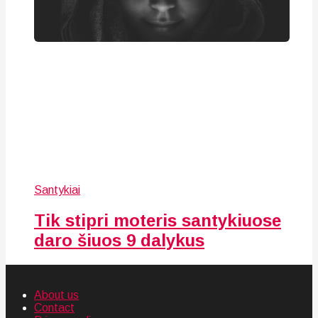
Santykiai
Tik stipri moteris santykiuose
daro šiuos 9 dalykus
About us
Contact