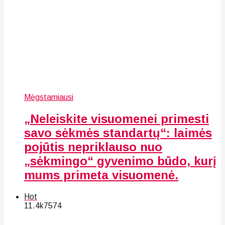
Mėgstamiausi
„Neleiskite visuomenei primesti
savo sėkmės standartų“: laimės
pojūtis nepriklauso nuo
„sėkmingo“ gyvenimo būdo, kurį
mums primeta visuomenė.
Hot
11.4k
75
74