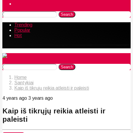
Naudingos gudrybės
Search
Trending
Popular
Hot
Search
Home
Santykiai
Kaip iš tikrųjų reikia atleisti ir paleisti
4 years ago
3 years ago
Kaip iš tikrųjų reikia atleisti ir
paleisti