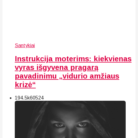
Santykiai
Instrukcija moterims: kiekvienas
vyras išgyvena pragarą
pavadinimu „vidurio amžiaus
krizė“
194.5k
60
524