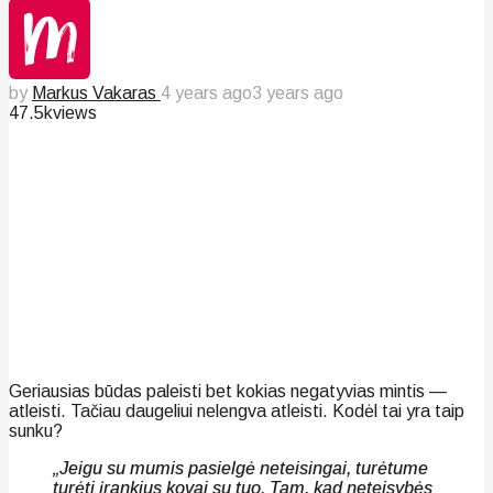
by
Markus Vakaras
4 years ago
3 years ago
47.5k
views
Geriausias būdas paleisti bet kokias negatyvias mintis —
atleisti. Tačiau daugeliui nelengva atleisti. Kodėl tai yra taip
sunku?
„Jeigu su mumis pasielgė neteisingai, turėtume
turėti įrankius kovai su tuo. Tam, kad neteisybės