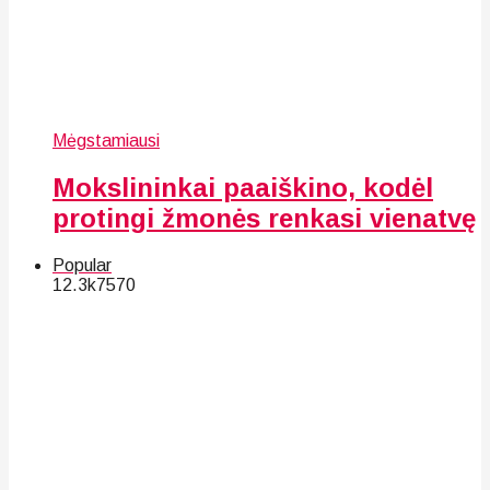
Mėgstamiausi
Mokslininkai paaiškino, kodėl
protingi žmonės renkasi vienatvę
Popular
12.3k
75
70