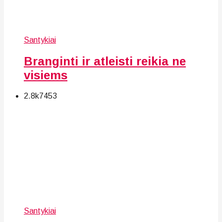
Santykiai
Branginti ir atleisti reikia ne
visiems
2.8k
74
53
Santykiai