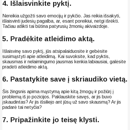
4. Išlaisvinkite pyktį.
Nereikia užgožti savo emocijų ir pykčio. Jas reikia išsakyti,
išlaisvinti judesių pagalba, ar, esant poreikiui, netgi išrėkti.
Tačiau atlikti tai būtina patyrusių žmonių akivaizdoje.
5. Pradėkite atleidimo aktą.
Išlaisvinę savo pyktį, jūs atsipalaiduosite ir gebėsite
susimąstyti apie atleidimą. Kai suvoksite, kad pyktis,
skausmas ir nelaimingumo jausmas kenkia labiausiai, galėsite
pradėti atleidimo aktą.
6. Pastatykite save į skriaudiko vietą.
Šis žingsnis apima mąstymą apie kitą žmogų ir požiūrį į
problemą iš jo pozicijos. Paklauskite savęs, ar jis buvo
įskaudintas? Ar jis išsiliejo ant jūsų už savo skausmą? Ar jis
padarė tai netyčia?
7. Pripažinkite jo teisę klysti.