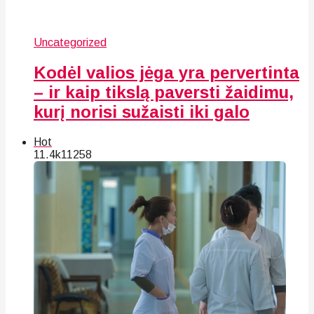
Uncategorized
Kodėl valios jėga yra pervertinta
– ir kaip tikslą paversti žaidimu,
kurį norisi sužaisti iki galo
Hot
11.4k
112
58