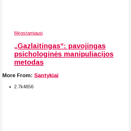
Mėgstamiausi
„Gazlaitingas“: pavojingas
psichologinės manipuliacijos
metodas
More From:
Santykiai
2.7k
46
56