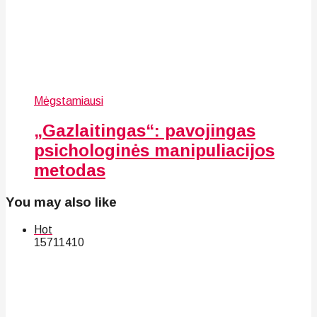
Mėgstamiausi
„Gazlaitingas“: pavojingas
psichologinės manipuliacijos
metodas
You may also like
Hot
157
114
10