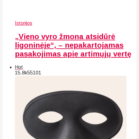
Istorijos
„Vieno vyro žmona atsidūrė
ligoninėje“, – nepakartojamas
pasakojimas apie artimųjų vertę
Hot
15.8k
55
101