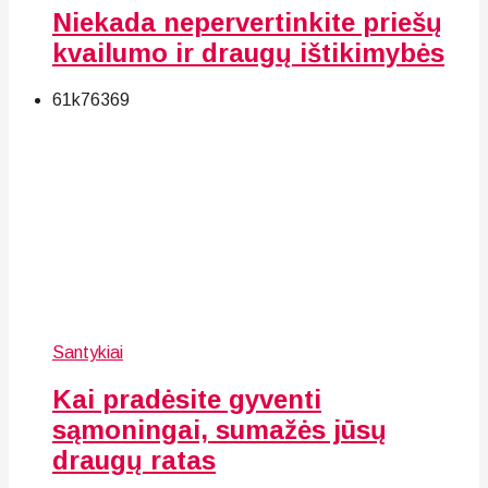
Niekada nepervertinkite priešų
kvailumo ir draugų ištikimybės
61k
76
369
Santykiai
Kai pradėsite gyventi
sąmoningai, sumažės jūsų
draugų ratas