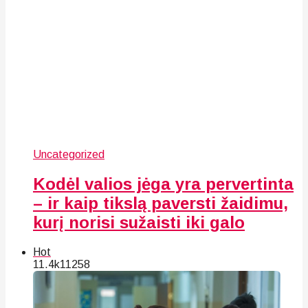
Uncategorized
Kodėl valios jėga yra pervertinta
– ir kaip tikslą paversti žaidimu,
kurį norisi sužaisti iki galo
Hot
11.4k
112
58