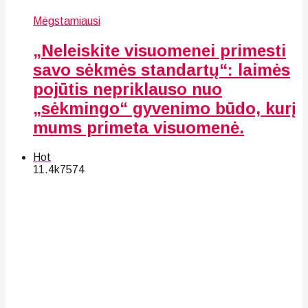
Mėgstamiausi
„Neleiskite visuomenei primesti
savo sėkmės standartų“: laimės
pojūtis nepriklauso nuo
„sėkmingo“ gyvenimo būdo, kurį
mums primeta visuomenė.
Hot
11.4k
75
74