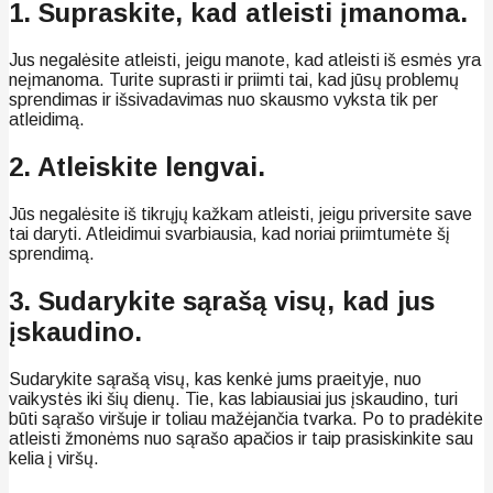
1. Supraskite, kad atleisti įmanoma.
Jus negalėsite atleisti, jeigu manote, kad atleisti iš esmės yra
neįmanoma. Turite suprasti ir priimti tai, kad jūsų problemų
sprendimas ir išsivadavimas nuo skausmo vyksta tik per
atleidimą.
2. Atleiskite lengvai.
Jūs negalėsite iš tikrųjų kažkam atleisti, jeigu priversite save
tai daryti. Atleidimui svarbiausia, kad noriai priimtumėte šį
sprendimą.
3. Sudarykite sąrašą visų, kad jus
įskaudino.
Sudarykite sąrašą visų, kas kenkė jums praeityje, nuo
vaikystės iki šių dienų. Tie, kas labiausiai jus įskaudino, turi
būti sąrašo viršuje ir toliau mažėjančia tvarka. Po to pradėkite
atleisti žmonėms nuo sąrašo apačios ir taip prasiskinkite sau
kelia į viršų.