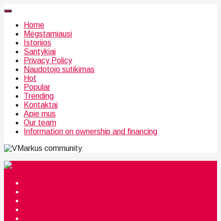
Home
Mėgstamiausi
Istorijos
Santykiai
Privacy Policy
Naudotojo sutikimas
Hot
Popular
Trending
Kontaktai
Apie mus
Our team
Information on ownership and financing
community
Mėgstamiausi
Istorijos
Santykiai
Privacy Policy
Citata