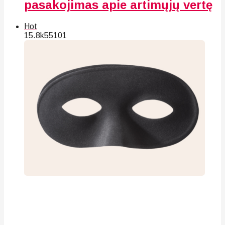
pasakojimas apie artimųjų vertę
Hot
15.8k
55
101