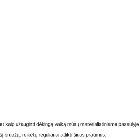
 kaip užauginti dėkingą vaiką mūsų materialistiniame pasaulyje
į bruožą, reikėtų reguliariai atlikti šiuos pratimus.