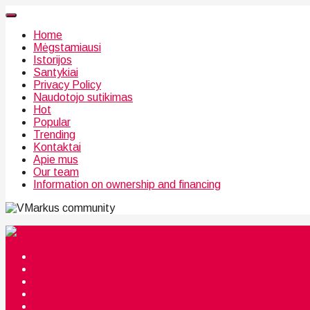
Home
Mėgstamiausi
Istorijos
Santykiai
Privacy Policy
Naudotojo sutikimas
Hot
Popular
Trending
Kontaktai
Apie mus
Our team
Information on ownership and financing
community
Mėgstamiausi
Istorijos
Santykiai
Privacy Policy
Citata