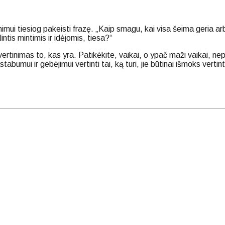
nimui tiesiog pakeisti frazę. „Kaip smagu, kai visa šeima geria a
tis mintimis ir idėjomis, tiesa?“
ertinimas to, kas yra. Patikėkite, vaikai, o ypač maži vaikai, ne
stabumui ir gebėjimui vertinti tai, ką turi, jie būtinai išmoks verti