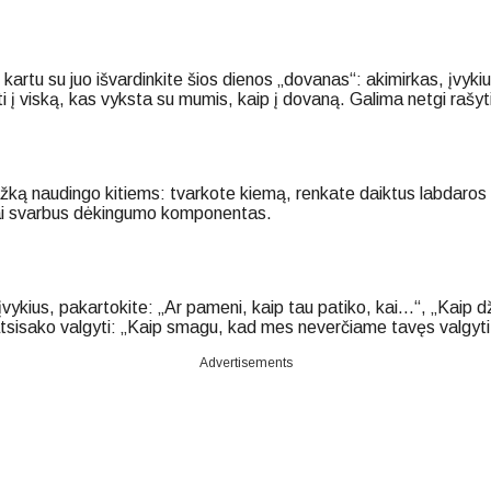
kartu su juo išvardinkite šios dienos „dovanas“: akimirkas, įvykius
ti į viską, kas vyksta su mumis, kaip į dovaną. Galima netgi rašy
kažką naudingo kitiems: tvarkote kiemą, renkate daiktus labdaros
. Tai svarbus dėkingumo komponentas.
 įvykius, pakartokite: „Ar pameni, kaip tau patiko, kai…“, „Kaip dž
sisako valgyti: „Kaip smagu, kad mes neverčiame tavęs valgyti 
Advertisements