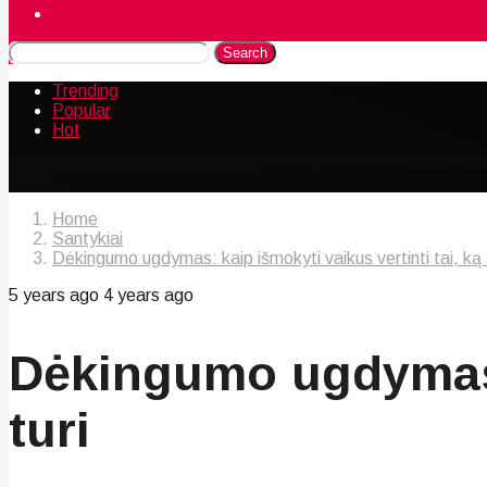
Naudingos gudrybės
Search
Trending
Popular
Hot
Home
Santykiai
Dėkingumo ugdymas: kaip išmokyti vaikus vertinti tai, ką 
5 years ago
4 years ago
Dėkingumo ugdymas: 
turi