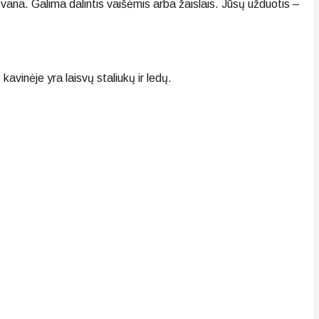
dovana. Galima dalintis vaišėmis arba žaislais. Jūsų užduotis –
kavinėje yra laisvų staliukų ir ledų.