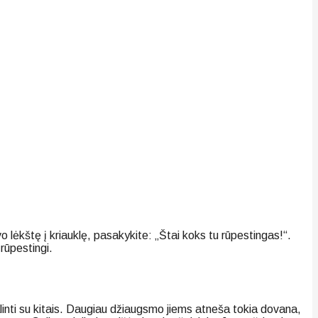
 lėkštę į kriauklę, pasakykite: „Štai koks tu rūpestingas!“.
 rūpestingi.
dalinti su kitais. Daugiau džiaugsmo jiems atneša tokia dovana,