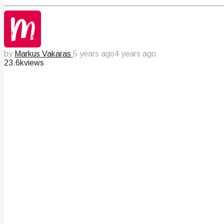
by
Markus Vakaras
5 years ago
4 years ago
23.6k
views