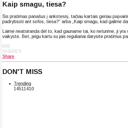
Kaip smagu, tiesa?
Šis pratimas panašus į ankstesnį, tačiau kartais geriau paįvairi
padrybsoti ant sofos, tiesa?“ arba „Kaip smagu, kad galime dalin
Laimė neatsiranda dėl to, kad gauname tai, ko neturime, ji yra v
vaikystė. Bet, jeigu kartu su jais reguliariai darysite pratimus pa
606
SHARES
Share
DON'T MISS
Trending
145
114
10