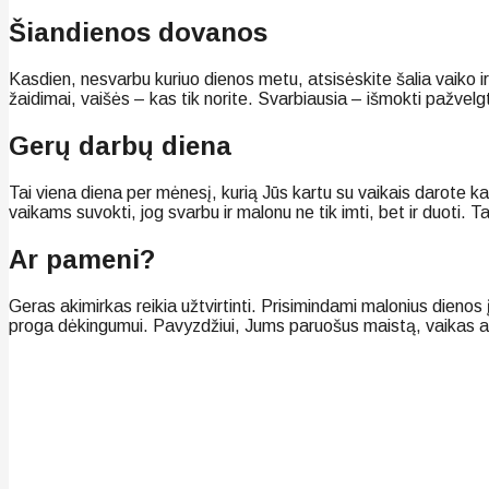
Šiandienos dovanos
Kasdien, nesvarbu kuriuo dienos metu, atsisėskite šalia vaiko ir 
žaidimai, vaišės – kas tik norite. Svarbiausia – išmokti pažvelg
Gerų darbų diena
Tai viena diena per mėnesį, kurią Jūs kartu su vaikais darote 
vaikams suvokti, jog svarbu ir malonu ne tik imti, bet ir duoti
Ar pameni?
Geras akimirkas reikia užtvirtinti. Prisimindami malonius dienos
proga dėkingumui. Pavyzdžiui, Jums paruošus maistą, vaikas at