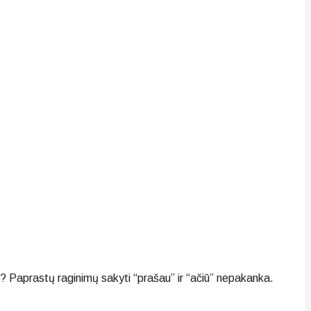
? Paprastų raginimų sakyti “prašau” ir “ačiū” nepakanka.