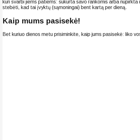
kuri svarbi jiems patiems: sukurta savo rankomis arba nupirkta už
stebėti, kad tai įvyktų (sąmoningai) bent kartą per dieną.
Kaip mums pasisekė!
Bet kuriuo dienos metu prisiminkite, kaip jums pasisekė: liko vos k