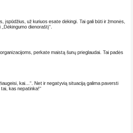
, įspūdžius, už kuriuos esate dėkingi. Tai gali būti ir žmonės,
ti „Dėkingumo dienoraštį“.
 organizacijoms, perkate maistą šunų prieglaudai. Tai padės
iaugeisi, kai…“. Net ir negatyvią situaciją galima paversti
tai, kas nepatinka!“