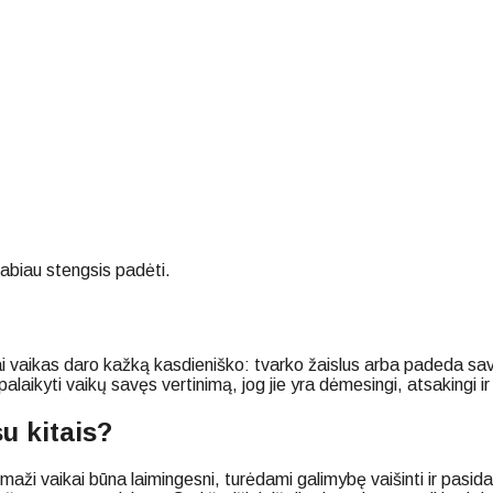
 labiau stengsis padėti.
ai vaikas daro kažką kasdieniško: tvarko žaislus arba padeda savo
alaikyti vaikų savęs vertinimą, jog jie yra dėmesingi, atsakingi ir
u kitais?
: maži vaikai būna laimingesni, turėdami galimybę vaišinti ir pasi