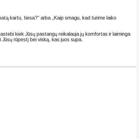
rbatą kartu, tiesa?“ arba „Kaip smagu, kad turime laiko
pastebi kiek Jūsų pastangų reikalauja jų komfortas ir laiminga
nti Jūsų rūpestį bei viską, kas juos supa.