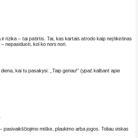
rizika – tai patirtis. Tai, kas kartais atrodo kaip neįtikėtinas
 – nepasiduoti, kol ko nors nori.
 diena, kai tu pasakysi: „Taip geriau!“ (ypač kalbant apie
.
kų – pasivaikščiojimo miške, plaukimo arba jogos. Toliau viskas