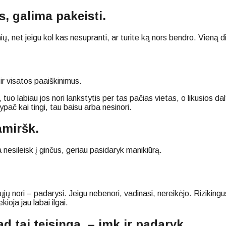
s, galima pakeisti.
, net jeigu kol kas nesupranti, ar turite ką nors bendro. Vieną die
ir visatos paaiškinimus.
 labiau jos nori lankstytis per tas pačias vietas, o likusios daly
pač kai tingi, tau baisu arba nesinori.
amiršk.
nesileisk į ginčus, geriau pasidaryk manikiūrą.
jų nori – padarysi. Jeigu nebenori, vadinasi, nereikėjo. Rizikingus 
kioja jau labai ilgai.
ad tai teisinga, – imk ir padaryk.