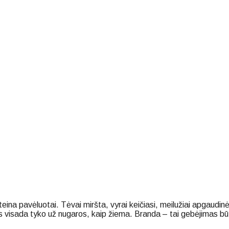
teina pavėluotai. Tėvai miršta, vyrai keičiasi, meilužiai apgaudinė
s visada tyko už nugaros, kaip žiema. Branda – tai gebėjimas būti