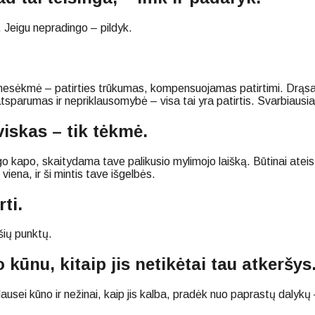
. Jeigu nepradingo – pildyk.
 nesėkmė – patirties trūkumas, kompensuojamas patirtimi. Drąsa ir 
atsparumas ir nepriklausomybė – visa tai yra patirtis. Svarbiausia
viskas – tik tėkmė.
ugo kapo, skaitydama tave palikusio mylimojo laišką. Būtinai ateis
viena, ir ši mintis tave išgelbės.
ti.
 šių punktų.
 kūnu, kitaip jis netikėtai tau atkeršys
siklausei kūno ir nežinai, kaip jis kalba, pradėk nuo paprastų daly