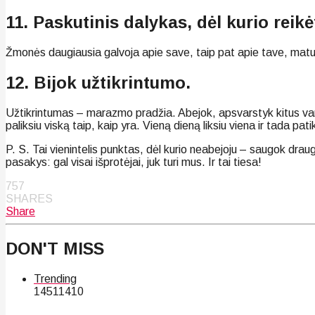
11. Paskutinis dalykas, dėl kurio reik
Žmonės daugiausia galvoja apie save, taip pat apie tave, matuoda
12. Bijok užtikrintumo.
Užtikrintumas – marazmo pradžia. Abejok, apsvarstyk kitus varia
paliksiu viską taip, kaip yra. Vieną dieną liksiu viena ir tada pati
P. S. Tai vienintelis punktas, dėl kurio neabejoju – saugok draug
pasakys: gal visai išprotėjai, juk turi mus. Ir tai tiesa!
757
SHARES
Share
DON'T MISS
Trending
145
114
10