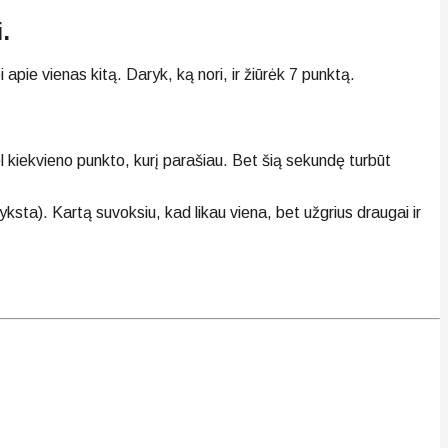
.
pie vienas kitą. Daryk, ką nori, ir žiūrėk 7 punktą.
l kiekvieno punkto, kurį parašiau. Bet šią sekundę turbūt
yksta). Kartą suvoksiu, kad likau viena, bet užgrius draugai ir