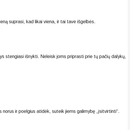
ną suprasi, kad likai viena, ir tai tave išgelbės.
s stengiasi išnykti. Neleisk joms priprasti prie tų pačių dalykų,
norus ir poelgius atidėk, suteik jiems galimybę „įsitvirtinti“.