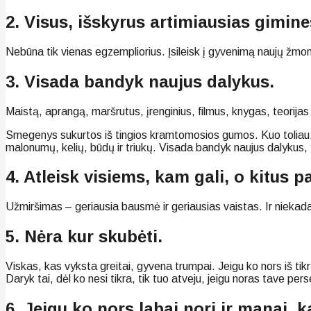
2. Visus, išskyrus artimiausias gimine
Nebūna tik vienas egzempliorius. Įsileisk į gyvenimą naujų žmonių
3. Visada bandyk naujus dalykus.
Maistą, aprangą, maršrutus, įrenginius, filmus, knygas, teorijas 
Smegenys sukurtos iš tingios kramtomosios gumos. Kuo toliau, tuo
malonumų, kelių, būdų ir triukų. Visada bandyk naujus dalykus, y
4. Atleisk visiems, kam gali, o kitus p
Užmiršimas – geriausia bausmė ir geriausias vaistas. Ir niekada 
5. Nėra kur skubėti.
Viskas, kas vyksta greitai, gyvena trumpai. Jeigu ko nors iš tikrų
Daryk tai, dėl ko nesi tikra, tik tuo atveju, jeigu noras tave perse
6. Jeigu ko nors labai nori ir manai, k