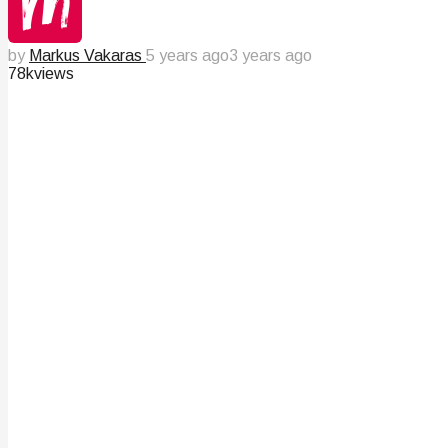
by
Markus Vakaras
5 years ago
3 years ago
78k
views