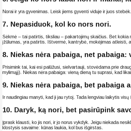
Norai ir yra gyvenimas. Leisk jiems gyventi viduje ir juos stebėk
7. Nepasiduok, kol ko nors nori.
Sėkmė – tai patirtis, tiksliau – pakartojimų skaičius. Bet kokia
įžūlumas, yra patirtis. Ištvermė, kantrybė, mokėjimas atleisti, 
8. Niekas nėra pabaiga, net pabaiga: 
Prisimink tai, kai esi palūžusi, sielvartauji, stovėdama prie dra
mylimąjį). Niekas nėra pabaiga: vieną dieną tu suprasi, kad likai 
9. Niekas nėra pabaiga, bet pabaiga ar
Ir naudingiau manyti, kad ji jau rytoj. Tada lengviau laikytis visų
10. Daryk, ką nori, bet pasirūpink savo
Įprask klausti, ko jis nori, ir jo norus vykdyk. Jeigu niekada ne
klostysis savaime: kūnas laukia, kol bus išgirstas.