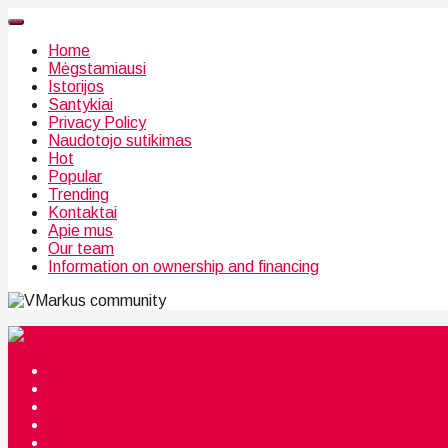
Home
Mėgstamiausi
Istorijos
Santykiai
Privacy Policy
Naudotojo sutikimas
Hot
Popular
Trending
Kontaktai
Apie mus
Our team
Information on ownership and financing
community
Mėgstamiausi
Istorijos
Santykiai
Privacy Policy
Citata