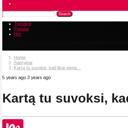
Naudingos gudrybės
Search
Trending
Popular
Hot
Home
Santykiai
Kartą tu suvoksi, kad likai viena...
5 years ago
3 years ago
Kartą tu suvoksi, ka