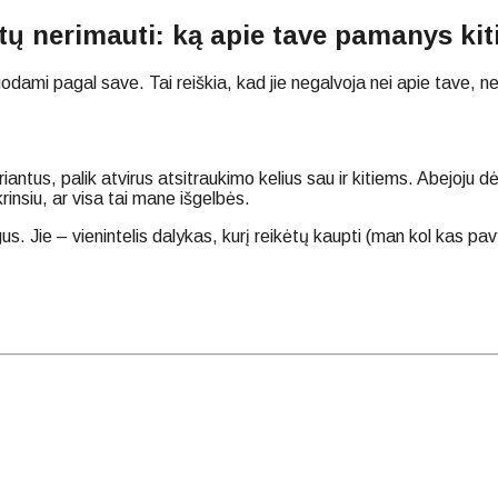
ėtų nerimauti: ką apie tave pamanys kiti
mi pagal save. Tai reiškia, kad jie negalvoja nei apie tave, nei a
ntus, palik atvirus atsitraukimo kelius sau ir kitiems. Abejoju dė
krinsiu, ar visa tai mane išgelbės.
us. Jie – vienintelis dalykas, kurį reikėtų kaupti (man kol kas pav