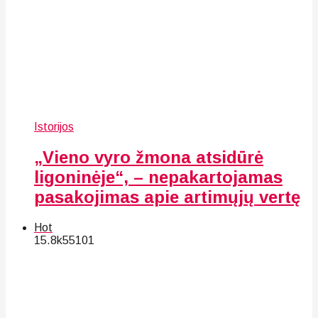
Istorijos
„Vieno vyro žmona atsidūrė
ligoninėje“, – nepakartojamas
pasakojimas apie artimųjų vertę
Hot
15.8k
55
101