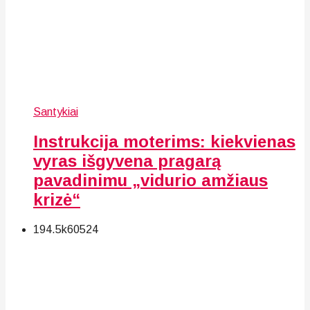
Santykiai
Instrukcija moterims: kiekvienas
vyras išgyvena pragarą
pavadinimu „vidurio amžiaus
krizė“
194.5k
60
524