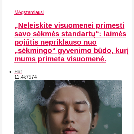
Mėgstamiausi
„Neleiskite visuomenei primesti
savo sėkmės standartų“: laimės
pojūtis nepriklauso nuo
„sėkmingo“ gyvenimo būdo, kurį
mums primeta visuomenė.
Hot
11.4k
75
74