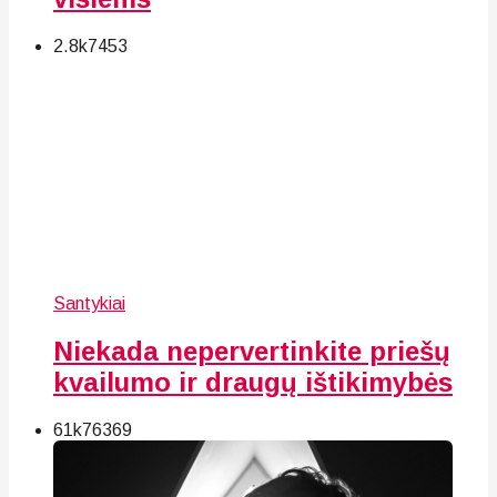
2.8k
74
53
Santykiai
Niekada nepervertinkite priešų
kvailumo ir draugų ištikimybės
61k
76
369