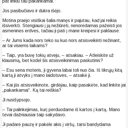
pat linkiu tau pakankamai.“
Jos pasibučiavo ir dukra išėjo.
Motina praėjo visiškai šalia manęs ir pajutau, kad jai reikia
išsiverkti. Stengiausi į ją nežiūrėti, nenorėdamas pažeisti jos
asmeninės erdvės, tačiau ji pati į mane kreipėsi ir paklausė:
– Ar Jums kada nors teko su kuo nors atsisveikinti nežinant,
ar tai visiems laikams?
– Taip, yra buvę tokių atveju, – atsakiau. – Atleiskite už
klausimą, bet kodėl šis atsisveikinimas paskutinis?
– Esu sena moteris, ji gyvena labai toli nuo čia. Iš tikrųjų kitą
kartą ji atvyks į mano laidotuves, – atsakė ji.
– Kai jūs atsisveikinote, girdėjau, kaip pasakėte, kad linkite jai
„pakankamai“. Ką tai reiškia?
Ji nusišypsojo.
– Tai palinkėjimas, kurį perduodame iš kartos į kartą. Mano
tėvai dažniausiai taip sakydavo.
Ji padarė pauzę ir pakėlė akis į viršų, tarsi bandydama