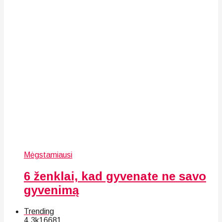
Mėgstamiausi
6 ženklai, kad gyvenate ne savo
gyvenimą
Trending
4.3k
166
81