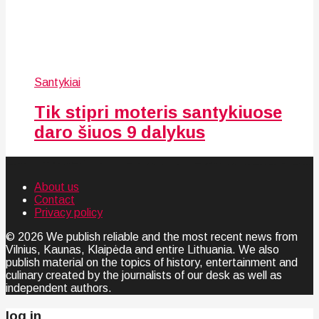
Santykiai
Tik stipri moteris santykiuose
daro šiuos 9 dalykus
About us
Contact
Privacy policy
© 2026 We publish reliable and the most recent news from
Vilnius, Kaunas, Klaipėda and entire Lithuania. We also
publish material on the topics of history, entertainment and
culinary created by the journalists of our desk as well as
independent authors.
log in