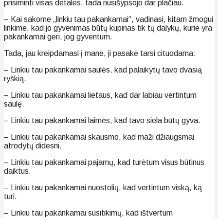
prisiminti visas detales, tada nusišypsojo dar plačiau.
– Kai sakome „linkiu tau pakankamai“, vadinasi, kitam žmogui
linkime, kad jo gyvenimas būtų kupinas tik tų dalykų, kurie yra
pakankamai geri, jog gyventum.
Tada, jau kreipdamasi į mane, ji pasakė tarsi cituodama:
– Linkiu tau pakankamai saulės, kad palaikytų tavo dvasią
ryškią.
– Linkiu tau pakankamai lietaus, kad dar labiau vertintum
saulę.
– Linkiu tau pakankamai laimės, kad tavo siela būtų gyva.
– Linkiu tau pakankamai skausmo, kad maži džiaugsmai
atrodytų didesni.
– Linkiu tau pakankamai pajamų, kad turėtum visus būtinus
daiktus.
– Linkiu tau pakankamai nuostolių, kad vertintum viską, ką
turi.
– Linkiu tau pakankamai susitikimų, kad ištvertum