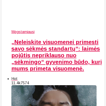
Mėgstamiausi
„Neleiskite visuomenei primesti
savo sėkmės standartų“: laimės
pojūtis nepriklauso nuo
„sėkmingo“ gyvenimo būdo, kurį
mums primeta visuomenė.
Hot
11.4k
75
74