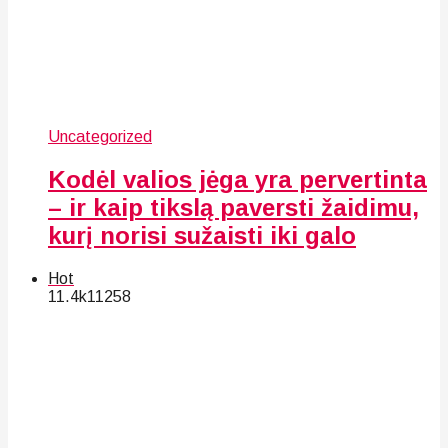
Uncategorized
Kodėl valios jėga yra pervertinta
– ir kaip tikslą paversti žaidimu,
kurį norisi sužaisti iki galo
Hot
11.4k
112
58