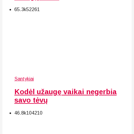
65.3k
52
261
Santykiai
Kodėl užaugę vaikai negerbia
savo tėvų
46.8k
104
210