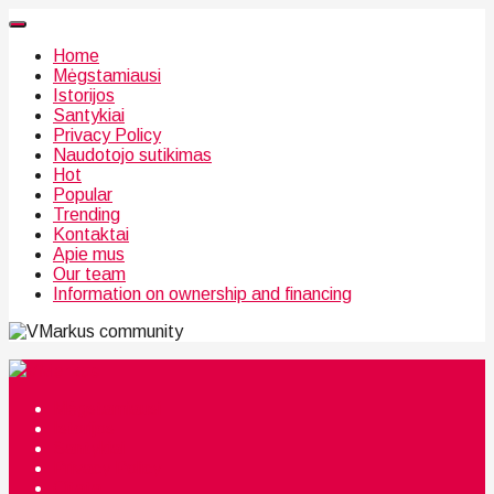
Home
Mėgstamiausi
Istorijos
Santykiai
Privacy Policy
Naudotojo sutikimas
Hot
Popular
Trending
Kontaktai
Apie mus
Our team
Information on ownership and financing
community
Mėgstamiausi
Istorijos
Santykiai
Privacy Policy
Citata