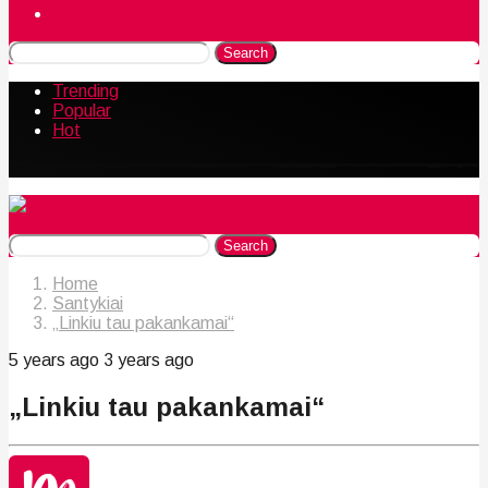
Naudingos gudrybės
Search
Trending
Popular
Hot
Search
Home
Santykiai
„Linkiu tau pakankamai“
5 years ago
3 years ago
„Linkiu tau pakankamai“