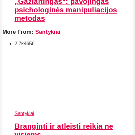
„Gazlaitingas“: pavojingas
psichologinės manipuliacijos
metodas
More From:
Santykiai
2.7k
46
56
Santykiai
Branginti ir atleisti reikia ne
visiems