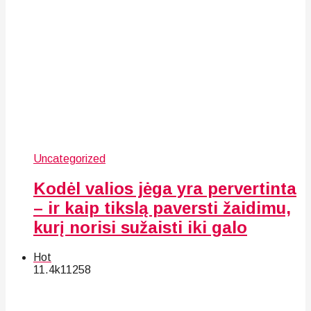
Uncategorized
Kodėl valios jėga yra pervertinta
– ir kaip tikslą paversti žaidimu,
kurį norisi sužaisti iki galo
Hot
11.4k
112
58