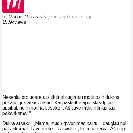
by
Markus Vakaras
5 years ago
3 years ago
15.9k
views
Neseniai oro uoste atsitiktinai nugirdau motinos ir dukros
pokalbį, jos atsisveikino. Kai paskelbė apie skrydį, jos
apsikabino ir motina pasakė: „Aš tave myliu ir linkiu tau
pakankamai.“
Dukra atsakė: „Mama, mūsų gyvenimas kartu – daugiau nei
pakankamai. Tavo meilė – tai viskas, ko man reikia. Aš taip