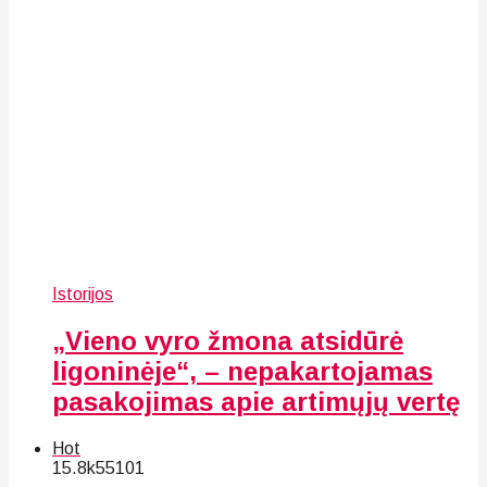
Istorijos
„Vieno vyro žmona atsidūrė
ligoninėje“, – nepakartojamas
pasakojimas apie artimųjų vertę
Hot
15.8k
55
101