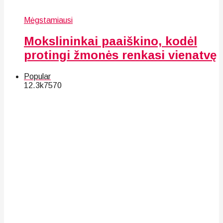
Mėgstamiausi
Mokslininkai paaiškino, kodėl
protingi žmonės renkasi vienatvę
Popular
12.3k
75
70