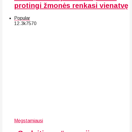
protingi žmonės renkasi vienatvę
Popular
12.3k
75
70
Mėgstamiausi