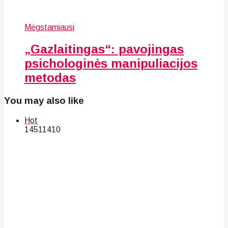
Mėgstamiausi
„Gazlaitingas“: pavojingas
psichologinės manipuliacijos
metodas
You may also like
Hot
145
114
10