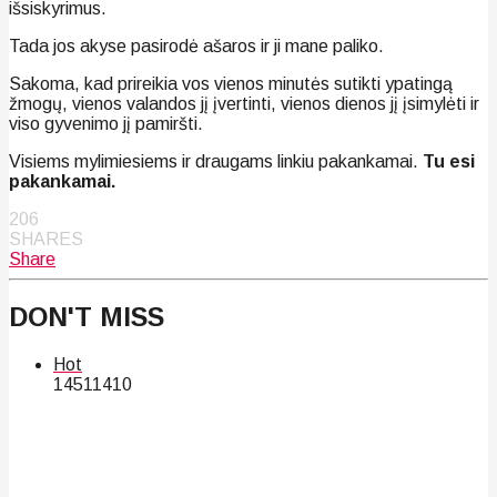
išsiskyrimus.
Tada jos akyse pasirodė ašaros ir ji mane paliko.
Sakoma, kad prireikia vos vienos minutės sutikti ypatingą
žmogų, vienos valandos jį įvertinti, vienos dienos jį įsimylėti ir
viso gyvenimo jį pamiršti.
Visiems mylimiesiems ir draugams linkiu pakankamai.
Tu esi
pakankamai.
206
SHARES
Share
DON'T MISS
Hot
145
114
10