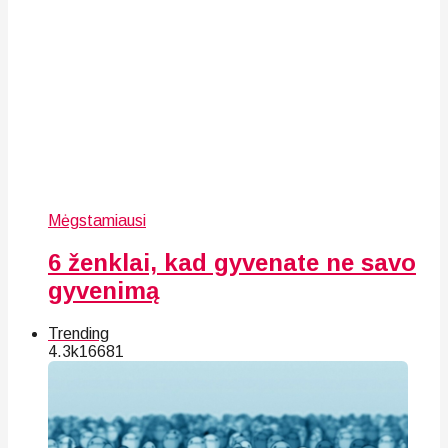
Mėgstamiausi
6 ženklai, kad gyvenate ne savo
gyvenimą
Trending
4.3k
166
81