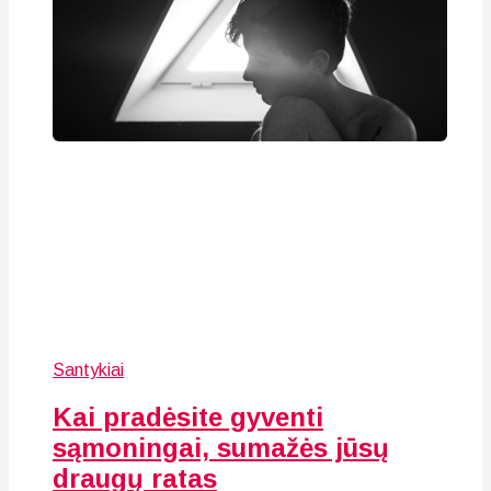
Santykiai
Kai pradėsite gyventi
sąmoningai, sumažės jūsų
draugų ratas