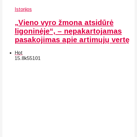
Istorijos
„Vieno vyro žmona atsidūrė
ligoninėje“, – nepakartojamas
pasakojimas apie artimųjų vertę
Hot
15.8k
55
101