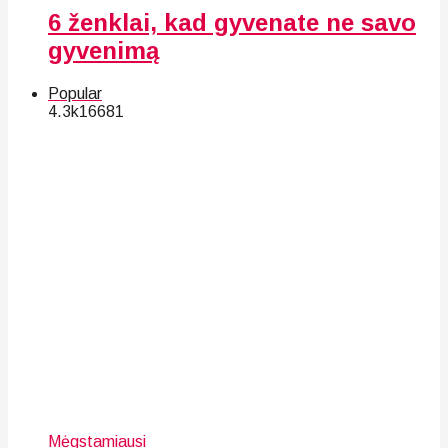
6 ženklai, kad gyvenate ne savo
gyvenimą
Popular
4.3k
166
81
Mėgstamiausi