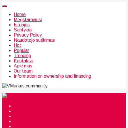
Home
Mėgstamiausi
Istorijos
Santykiai
Privacy Policy
Naudotojo sutikimas
Hot
Popular
Trending
Kontaktai
Apie mus
Our team
Information on ownership and financing
community
Mėgstamiausi
Istorijos
Santykiai
Privacy Policy
Citata