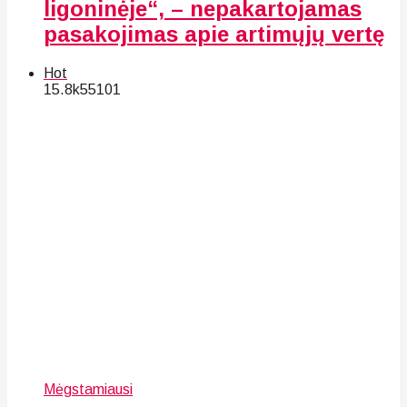
ligoninėje“, – nepakartojamas
pasakojimas apie artimųjų vertę
Hot
15.8k
55
101
Mėgstamiausi