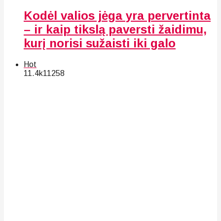
Kodėl valios jėga yra pervertinta
– ir kaip tikslą paversti žaidimu,
kurį norisi sužaisti iki galo
Hot
11.4k
112
58