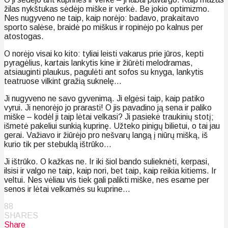
žilas nykštukas sėdėjo miške ir verkė. Be jokio optimizmo.
Nes nugyveno ne taip, kaip norėjo: badavo, prakaitavo
sporto salėse, braidė po miškus ir ropinėjo po kalnus per
atostogas.
O norėjo visai ko kito: tyliai leisti vakarus prie jūros, kepti
pyragėlius, kartais lankytis kine ir žiūrėti melodramas,
atsiauginti plaukus, pagulėti ant sofos su knyga, lankytis
teatruose vilkint gražią suknelę…
Ji nugyveno ne savo gyvenimą. Ji elgėsi taip, kaip patiko
vyrui. Ji nenorėjo jo prarasti! O jis pavadino ją sena ir paliko
miške – kodėl ji taip lėtai velkasi? Ji pasiekė traukinių stotį;
išmetė pakeliui sunkią kuprinę. Užteko pinigų bilietui, o tai jau
gerai. Važiavo ir žiūrėjo pro nešvarų langą į niūrų mišką, iš
kurio tik per stebuklą ištrūko…
Ji ištrūko. O kažkas ne. Ir iki šiol bando sulieknėti, kerpasi,
ilsisi ir valgo ne taip, kaip nori, bet taip, kaip reikia kitiems. Ir
veltui. Nes vėliau vis tiek gali palikti miške, nes esame per
senos ir lėtai velkamės su kuprine…
88
SHARES
Share