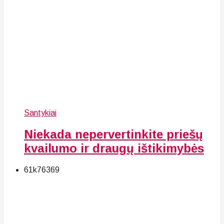
Santykiai
Niekada nepervertinkite priešų
kvailumo ir draugų ištikimybės
61k
76
369