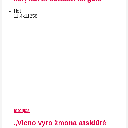
Hot
11.4k
112
58
Istorijos
„Vieno vyro žmona atsidūrė