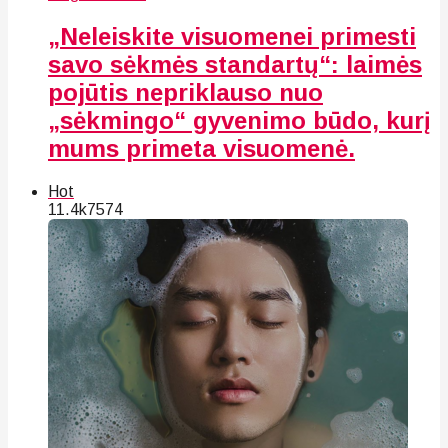
„Neleiskite visuomenei primesti
savo sėkmės standartų“: laimės
pojūtis nepriklauso nuo
„sėkmingo“ gyvenimo būdo, kurį
mums primeta visuomenė.
Hot
11.4k
75
74