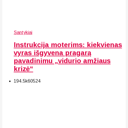
Santykiai
Instrukcija moterims: kiekvienas
vyras išgyvena pragarą
pavadinimu „vidurio amžiaus
krizė“
194.5k
60
524