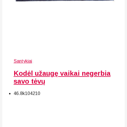
Santykiai
Kodėl užaugę vaikai negerbia
savo tėvų
46.8k
104
210