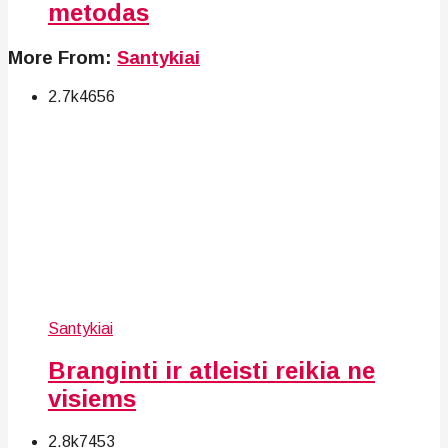
metodas
More From:
Santykiai
2.7k
46
56
Santykiai
Branginti ir atleisti reikia ne
visiems
2.8k
74
53