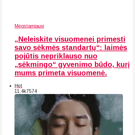
Mėgstamiausi
„Neleiskite visuomenei primesti
savo sėkmės standartų“: laimės
pojūtis nepriklauso nuo
„sėkmingo“ gyvenimo būdo, kurį
mums primeta visuomenė.
Hot
11.4k
75
74