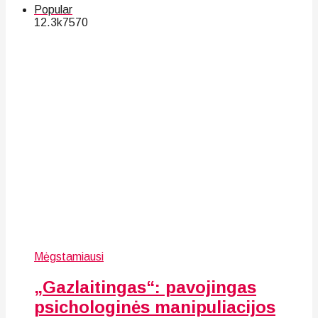
Popular
12.3k
75
70
Mėgstamiausi
„Gazlaitingas“: pavojingas
psichologinės manipuliacijos