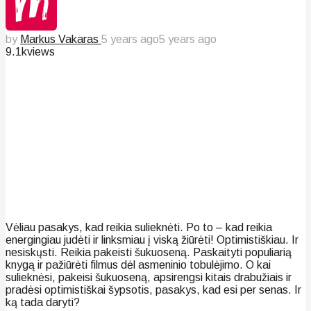
by
Markus Vakaras
5 years ago
5 years ago
9.1k
views
Vėliau pasakys, kad reikia sulieknėti. Po to – kad reikia
energingiau judėti ir linksmiau į viską žiūrėti! Optimistiškiau. Ir
nesiskųsti. Reikia pakeisti šukuoseną. Paskaityti populiarią
knygą ir pažiūrėti filmus dėl asmeninio tobulėjimo. O kai
sulieknėsi, pakeisi šukuoseną, apsirengsi kitais drabužiais ir
pradėsi optimistiškai šypsotis, pasakys, kad esi per senas. Ir
ką tada daryti?