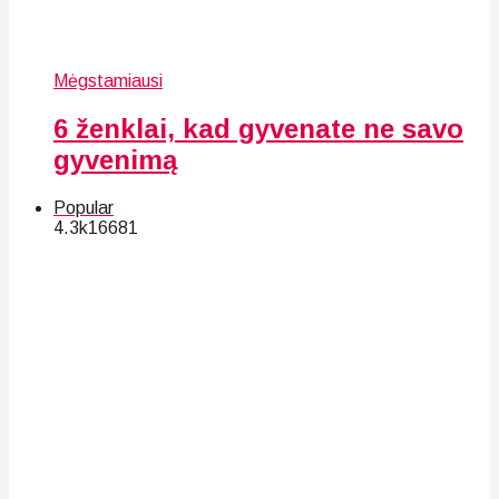
Mėgstamiausi
6 ženklai, kad gyvenate ne savo
gyvenimą
Popular
4.3k
166
81