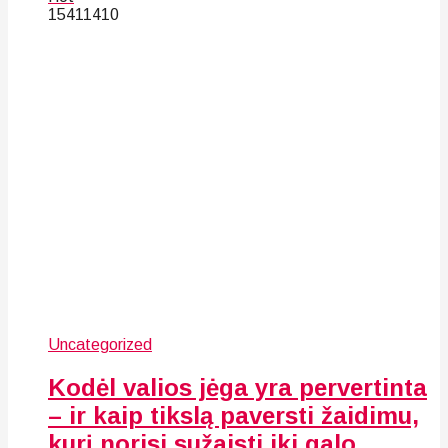
154
114
10
Uncategorized
Kodėl valios jėga yra pervertinta
– ir kaip tikslą paversti žaidimu,
kurį norisi sužaisti iki galo