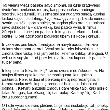
Tai vienas vyras pasakė savo žmonai, su kuria pragyveno
dvidešimt penkerius metus, kai ji pasipuošusi madingu
sportiniu kostiumėliu ir užsimetusi ant nugaros sunkią kuprinę
leidosi su juo į sudėtingą žygį. Visą gyvenimą ji bandė numesti
svorio, plušėjo sporto salėje, stangrino pilvo presą ir rūpinosi
savo šukuosena – darė viską, kas patiko vyrui. Ir filmus
žiūrėjo tuos, kurie jam patinka. Ir knygas jo rekomenduotas
skaitė. O per atostogas plaukiojo upėmis ir kopė į kalnus.
Ir vakarais prie laužo, bandydama nuvyti uodus, dainavo
dainas skambant gitarai. Vyrui patiko toks laisvalaikis. Ir
žmona darė viską, kas jam patiko. Priėmė kritiką. Stengėsi. O
vėliau jis supyko, kad ji per lėtai velkasi su kuprine. Ir pasakė:
tu per sena!
Ir kaip priimti tokią kritiką? Tai ne svoris ir ne šukuosena. Ne
naujas filmas apie kosminį sąmoningumą, kurį galima
pažiūrėti. Penkiasdešimt penkerių metų nepradanginsi. Ir
tampa sunku nešti kuprinę brendant bekele ir dainuojant
dainas… Ketvirtį amžiaus žmogus darė viską taip, kaip norėjo
kitas žmogus, kad išsaugotų santuoką. Kad mylėtų. Kad
būtų supratingumas!
O tada vyras dideliais plačiais žingsniais nuskubėjo toli į priekį.
O ji sėdėjo ant kuprinės ir verkė – ji labai pavargo. Kaip mažas