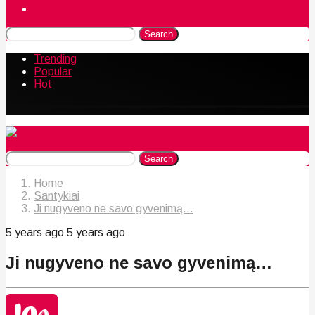
Naudingos gudrybės
Search
Trending
Popular
Hot
Search
Home
Santykiai
Ji nugyveno ne savo gyvenimą...
5 years ago
5 years ago
Ji nugyveno ne savo gyvenimą…