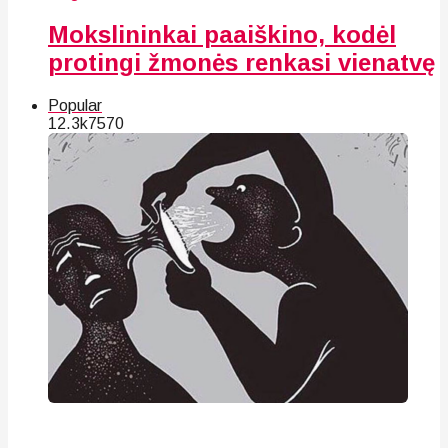
Mokslininkai paaiškino, kodėl
protingi žmonės renkasi vienatvę
Popular
12.3k
75
70