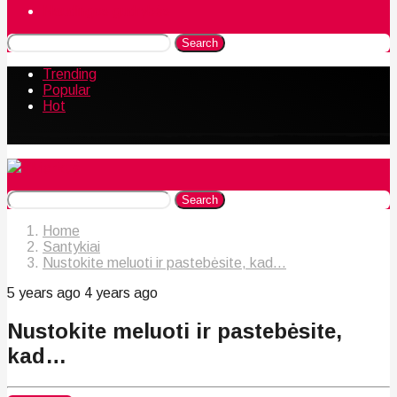
Naudingos gudrybės
Search
Trending
Popular
Hot
Search
Home
Santykiai
Nustokite meluoti ir pastebėsite, kad...
5 years ago
4 years ago
Nustokite meluoti ir pastebėsite,
kad…