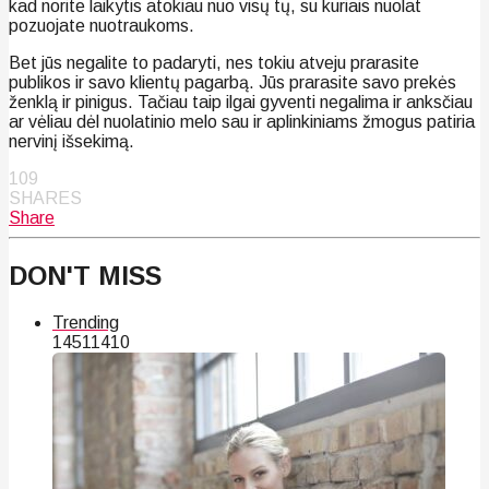
kad norite laikytis atokiau nuo visų tų, su kuriais nuolat
pozuojate nuotraukoms.
Bet jūs negalite to padaryti, nes tokiu atveju prarasite
publikos ir savo klientų pagarbą. Jūs prarasite savo prekės
ženklą ir pinigus. Tačiau taip ilgai gyventi negalima ir anksčiau
ar vėliau dėl nuolatinio melo sau ir aplinkiniams žmogus patiria
nervinį išsekimą.
109
SHARES
Share
DON'T MISS
Trending
145
114
10