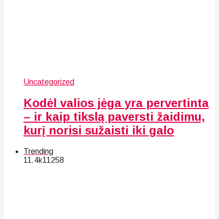
Uncategorized
Kodėl valios jėga yra pervertinta
– ir kaip tikslą paversti žaidimu,
kurį norisi sužaisti iki galo
Trending
11.4k
112
58