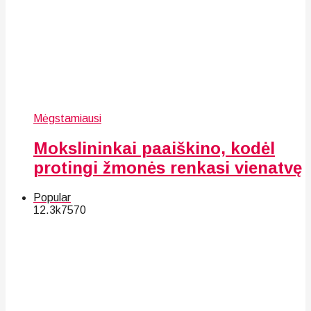
Mėgstamiausi
Mokslininkai paaiškino, kodėl
protingi žmonės renkasi vienatvę
Popular
12.3k
75
70