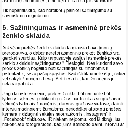
asmeninės nuomonės, o ne dėl to, kad su jais sutinkate.
Tik nepamirškite, kad nereikėtų painioti sąžiningumo su
chamiškumu ir grubumu.
6. Sąžiningumas ir asmeninė prekės
ženklo sklaida
Anksčiau prekės ženklo sklaida daugiausia buvo įmonių
prerogatyva, o dabar neretai asmeninis prekės ženklas yra
gerokai svarbiau. Kaip tarpusavyje susijusi asmeninė prekės
ženklo sklaida ir sąžiningumas? Tiesiogiai. Nes kurdami savo
prekės ženklą negalite būti sąžiningas su žmonėmis ir
patenkate į savo pačių spąstus. Kad ištrūktumėte iš jų, reikia
vėl sakyti žmonėms tiesą. Bet tiesa ta, kad žmonėms ji
nelabai patinka.
Jeigu kuriate asmeninį prekės ženklą, būtinai turite būti
lydimas sėkmės: publikuoti gražias nuotraukas su gražiais ir
sėkmės lydimais žmonėmis, darytas gražiose vietose; dalinti
interviu madingiems žurnalams; periodiškai atsistoti priešais
kamerą ir džiuginti sekėjus nuotraukomis „Instagram“ ir
„Facebook“ tinkluose. IR niekam neįdomu, kad iš tikrųjų jūs
nekenčiate fotografuotis, kad jums atsibodo dalinti interviu ar