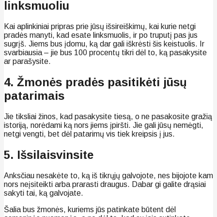
linksmuoliu
Kai aplinkiniai pripras prie jūsų išsireiškimų, kai kurie netgi
pradės manyti, kad esate linksmuolis, ir po truputį pas jus
sugrįš. Jiems bus įdomu, ką dar gali iškrėsti šis keistuolis. Ir
svarbiausia – jie bus 100 procentų tikri dėl to, ką pasakysite
ar parašysite.
4. Žmonės pradės pasitikėti jūsų
patarimais
Jie tiksliai žinos, kad pasakysite tiesą, o ne pasakosite gražią
istoriją, norėdami ką nors jiems įpiršti. Jie gali jūsų nemėgti,
netgi vengti, bet dėl patarimų vis tiek kreipsis į jus.
5. Išsilaisvinsite
Anksčiau nesakėte to, ką iš tikrųjų galvojote, nes bijojote kam
nors neįsiteikti arba prarasti draugus. Dabar gi galite drąsiai
sakyti tai, ką galvojate.
Šalia bus žmonės, kuriems jūs patinkate būtent dėl