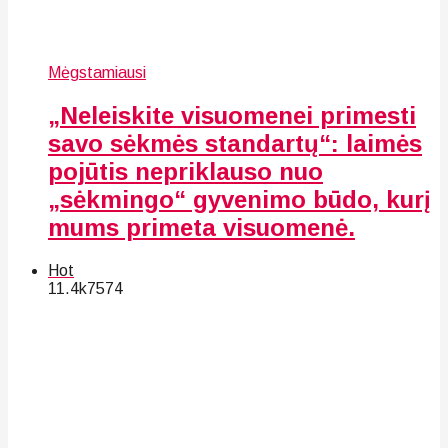
Mėgstamiausi
„Neleiskite visuomenei primesti
savo sėkmės standartų“: laimės
pojūtis nepriklauso nuo
„sėkmingo“ gyvenimo būdo, kurį
mums primeta visuomenė.
Hot
11.4k
75
74