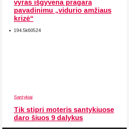
vyras išgyvena pragarą
pavadinimu „vidurio amžiaus
krizė“
194.5k
60
524
Santykiai
Tik stipri moteris santykiuose
daro šiuos 9 dalykus