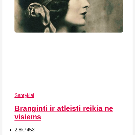
Santykiai
Branginti ir atleisti reikia ne
visiems
2.8k
74
53