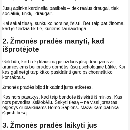
Jūsų aplinka kardinaliai pasikeis – tiek realūs draugai, tiek
socialinių tinklų „draugai“.
Kai sakai tiesą, sunku ko nors neįžeisti. Bet taip pat žinoma,
kad įsižeidžia tik tie, kuriems tai naudinga.
2. Žmonės pradės manyti, kad
išprotėjote
Gali būti, kad tokį klausimą jie užduos jūsų draugams ar
artimiesiems bei pradės domėtis jūsų psichologine būkle. Kai
kas gali netgi tarp kitko pasidalinti gero psichoanalitiko
kontaktais.
Žmonės pradės bijoti ir kabinti jums etiketes.
Kas nors pasakys, kad taip bandote išsiskirti iš minios. Kas
nors pavadins išsišokėliu. Sakyti tiesą – ne visai įprastas
elgesys šiuolaikiniams Homo Sapiens. Mažai kam patinka
išgirsti tiesą.
3. Žmonės pradės laikyti jus