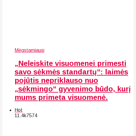
Mėgstamiausi
„Neleiskite visuomenei primesti
savo sėkmės standartų“: laimės
pojūtis nepriklauso nuo
„sėkmingo“ gyvenimo būdo, kurį
mums primeta visuomenė.
Hot
11.4k
75
74