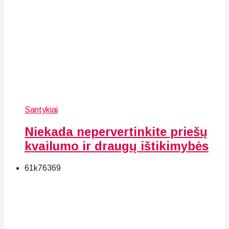
Santykiai
Niekada nepervertinkite priešų
kvailumo ir draugų ištikimybės
61k
76
369