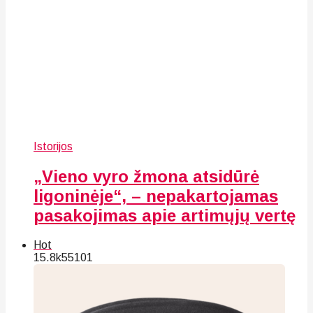
Istorijos
„Vieno vyro žmona atsidūrė
ligoninėje“, – nepakartojamas
pasakojimas apie artimųjų vertę
Hot
15.8k
55
101