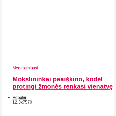
Mėgstamiausi
Mokslininkai paaiškino, kodėl
protingi žmonės renkasi vienatvę
Popular
12.3k
75
70