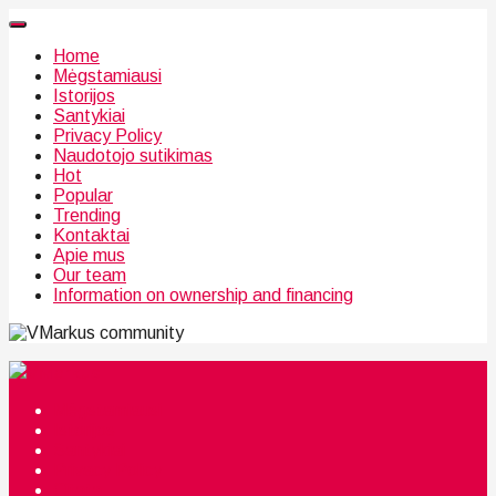
Home
Mėgstamiausi
Istorijos
Santykiai
Privacy Policy
Naudotojo sutikimas
Hot
Popular
Trending
Kontaktai
Apie mus
Our team
Information on ownership and financing
community
Mėgstamiausi
Istorijos
Santykiai
Privacy Policy
Citata