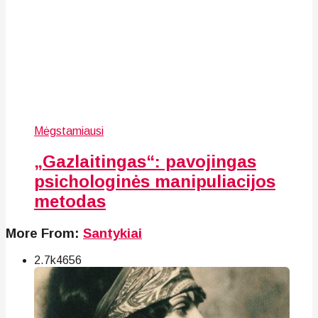
Mėgstamiausi
„Gazlaitingas“: pavojingas
psichologinės manipuliacijos
metodas
More From:
Santykiai
2.7k
46
56