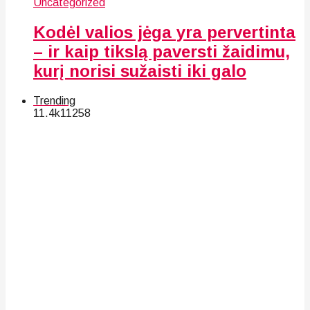
Uncategorized
Kodėl valios jėga yra pervertinta
– ir kaip tikslą paversti žaidimu,
kurį norisi sužaisti iki galo
Trending
11.4k
112
58