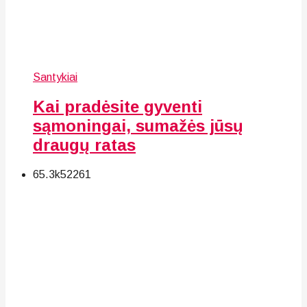
Santykiai
Kai pradėsite gyventi
sąmoningai, sumažės jūsų
draugų ratas
65.3k
52
261