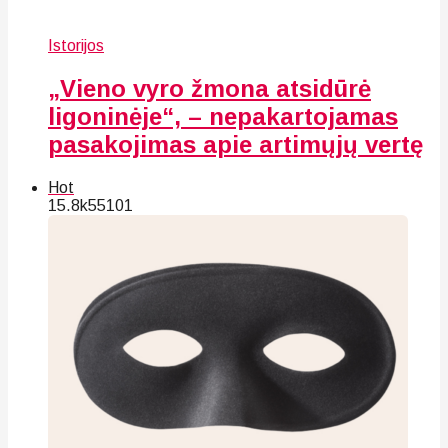
Istorijos
„Vieno vyro žmona atsidūrė
ligoninėje“, – nepakartojamas
pasakojimas apie artimųjų vertę
Hot
15.8k
55
101