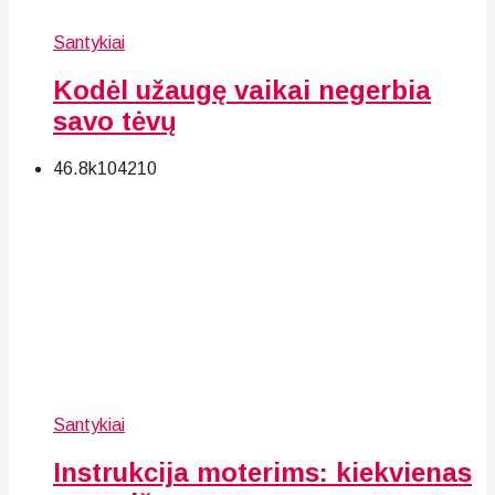
Santykiai
Kodėl užaugę vaikai negerbia
savo tėvų
46.8k
104
210
Santykiai
Instrukcija moterims: kiekvienas