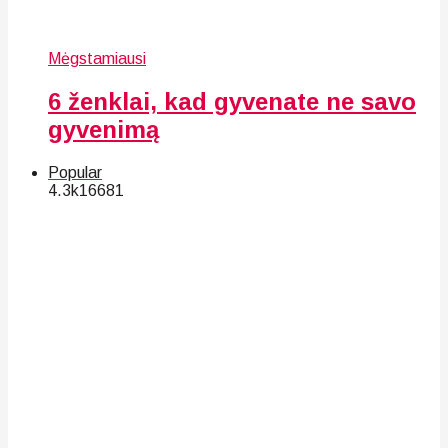
Mėgstamiausi
6 ženklai, kad gyvenate ne savo
gyvenimą
Popular
4.3k
166
81