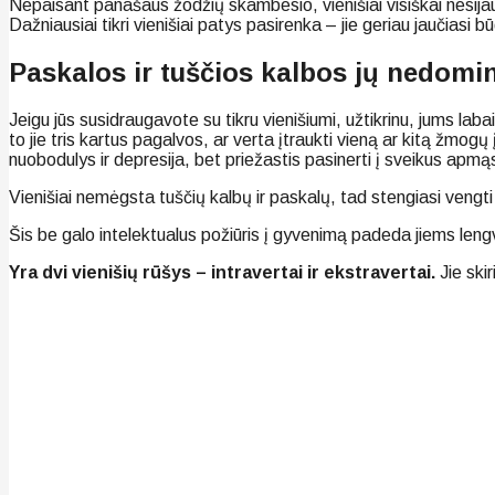
Nepaisant panašaus žodžių skambesio, vienišiai visiškai nesijaučia 
Dažniausiai tikri vienišiai patys pasirenka – jie geriau jaučias
Paskalos ir tuščios kalbos jų nedomi
Jeigu jūs susidraugavote su tikru vienišiumi, užtikrinu, jums laba
to jie tris kartus pagalvos, ar verta įtraukti vieną ar kitą žmogų
nuobodulys ir depresija, bet priežastis pasinerti į sveikus apm
Vienišiai nemėgsta tuščių kalbų ir paskalų, tad stengiasi veng
Šis be galo intelektualus požiūris į gyvenimą padeda jiems lengv
Yra dvi vienišių rūšys – intravertai ir ekstravertai.
Jie ski