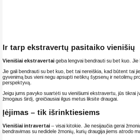
Ir tarp ekstravertų pasitaiko vienišių
Vienišiai ekstravertai
geba lengvai bendrauti su bet kuo. Jie l
Jie gali bendrauti su bet kuo, bet tai nereiškia, kad būtent tai j
gyvenimą bus vieni negu apsupti netikrų šypsenų ir netolimų protų
perspektyvą.
Jeigu jums pavyko suartėti su vienišiumi ekstravertu, jūs tikrai 
žmogaus širdį, greičiausiai ilgus metus liksite draugai.
Įėjimas – tik išrinktiesiems
Vienišiai intravertai
– visai kitokie. Jie nesijaučia gerai žmon
bendravimas su nedidele žmonių, kurių draugija jiems atrodo ma