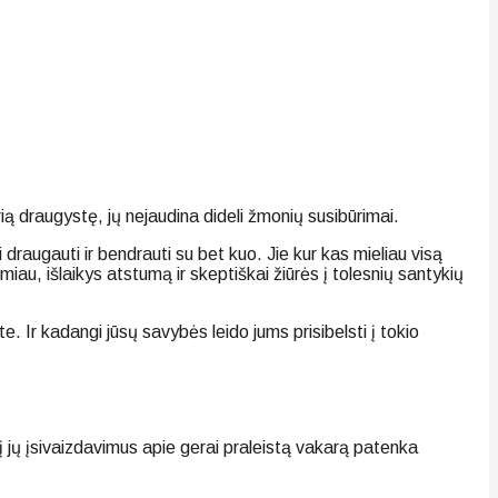
ią draugystę, jų nejaudina dideli žmonių susibūrimai.
 draugauti ir bendrauti su bet kuo. Jie kur kas mieliau visą
iau, išlaikys atstumą ir skeptiškai žiūrės į tolesnių santykių
. Ir kadangi jūsų savybės leido jums prisibelsti į tokio
 į jų įsivaizdavimus apie gerai praleistą vakarą patenka