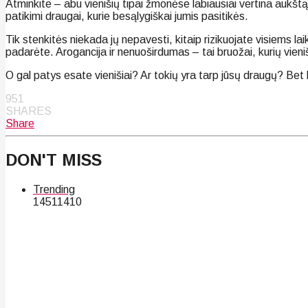
Atminkite – abu vienišių tipai žmonėse labiausiai vertina aukštą
patikimi draugai, kurie besąlygiškai jumis pasitikės.
Tik stenkitės niekada jų nepavesti, kitaip rizikuojate visiems lai
padarėte. Arogancija ir nenuoširdumas – tai bruožai, kurių vieniši
O gal patys esate vienišiai? Ar tokių yra tarp jūsų draugų? Bet ku
951
SHARES
Share
DON'T MISS
Trending
145
114
10