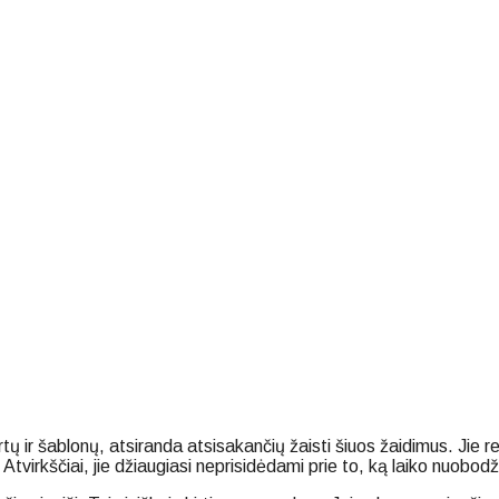
tų ir šablonų, atsiranda atsisakančių žaisti šiuos žaidimus. Jie r
Atvirkščiai, jie džiaugiasi neprisidėdami prie to, ką laiko nuobodži