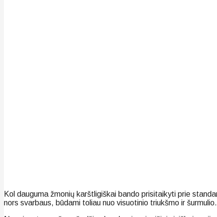
Kol dauguma žmonių karštligiškai bando prisitaikyti prie standar
nors svarbaus, būdami toliau nuo visuotinio triukšmo ir šurmulio. 