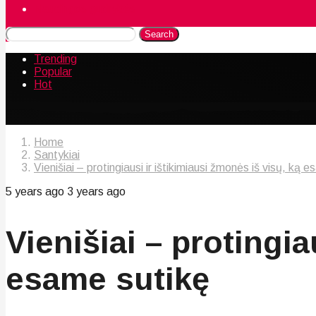
Naudingos gudrybės
Search
Trending
Popular
Hot
Home
Santykiai
Vienišiai – protingiausi ir ištikimiausi žmonės iš visų, ką 
5 years ago
3 years ago
Vienišiai – protingia
esame sutikę