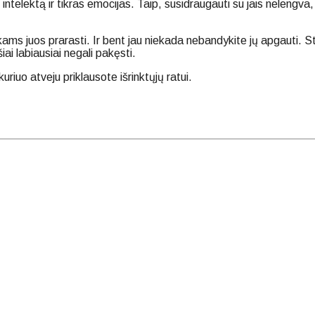
 intelektą ir tikras emocijas. Taip, susidraugauti su jais nelengv
kams juos prarasti. Ir bent jau niekada nebandykite jų apgauti. Sten
ai labiausiai negali pakęsti.
riuo atveju priklausote išrinktųjų ratui.