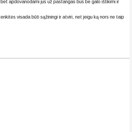
a, bet apdovanodami jus už pastangas bus be galo ištikimi ir
kitės visada būti sąžiningi ir atviri, net jeigu ką nors ne taip