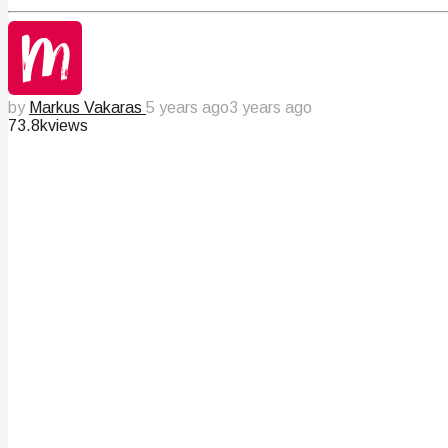
by
Markus Vakaras
5 years ago
3 years ago
73.8k
views