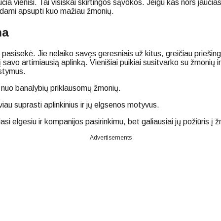
vieniši. Tai visiškai skirtingos sąvokos. Jeigu kas nors jaučiasi vi
i būdami apsupti kuo mažiau žmonių.
na
i pasisekė. Jie nelaiko savęs geresniais už kitus, greičiau priešing
 į savo artimiausią aplinką. Vienišiai puikiai susitvarko su žmonių
ąstymus.
ti nuo banalybių priklausomų žmonių.
iau suprasti aplinkinius ir jų elgsenos motyvus.
riasi elgesiu ir kompanijos pasirinkimu, bet galiausiai jų požiūri
Advertisements