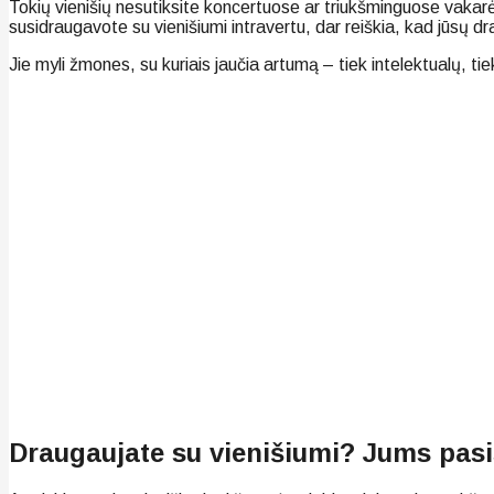
Tokių vienišių nesutiksite koncertuose ar triukšminguose vakarėli
susidraugavote su vienišiumi intravertu, dar reiškia, kad jūsų dr
Jie myli žmones, su kuriais jaučia artumą – tiek intelektualų, ti
Draugaujate su vienišiumi? Jums pas