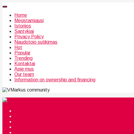
Home
Mėgstamiausi
Istorijos
Santykiai
Privacy Policy
Naudotojo sutikimas
Hot
Popular
Trending
Kontaktai
Apie mus
Our team
Information on ownership and financing
community
Mėgstamiausi
Istorijos
Santykiai
Privacy Policy
Citata