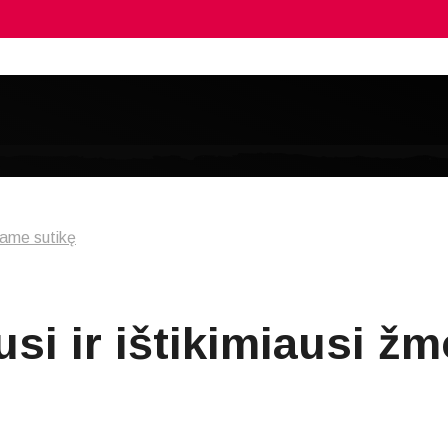
esame sutikę
usi ir ištikimiausi žm