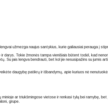
engvai užmezga naujus santykius, kurie galiausiai perauga į stipr
ie ir darys. Tokie žmonės tampa vienišiais būtent todėl, kad nenori
. Su jais lengva bendrauti, bet kol jie nesusipažins su jumis artim
įveikėte daugybę patikrų ir išbandymų, apie kuriuos nė nenutuokėte
ių minioje ar triukšmingose vietose ir renkasi tylą bei ramybę, bet
loni, grupe.