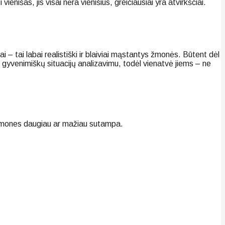
enišas, jis visai nėra vienišius, greičiausiai yra atvirkščiai.
ai – tai labai realistiški ir blaiviai mąstantys žmonės. Būtent dėl
 ir gyvenimiškų situacijų analizavimu, todėl vienatvė jiems – ne
s į žmones daugiau ar mažiau sutampa.