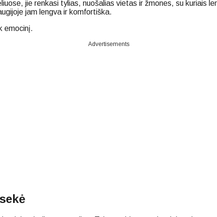
uose, jie renkasi tylias, nuošalias vietas ir žmones, su kuriais l
augijoje jam lengva ir komfortiška.
ek emocinį.
Advertisements
isekė