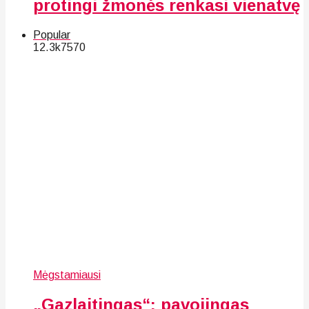
protingi žmonės renkasi vienatvę
Popular
12.3k
75
70
Mėgstamiausi
„Gazlaitingas“: pavojingas