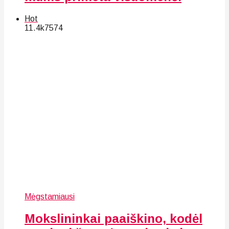
Hot
11.4k
75
74
Mėgstamiausi
Mokslininkai paaiškino, kodėl