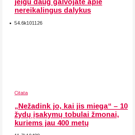
jeigu daug galvojate apie
nereikalingus dalykus
54.6k
101
126
Citata
„Nežadink jo, kai jis miega“ – 10
žydų įsakymų tobulai žmonai,
kuriems jau 400 metų