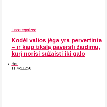
Uncategorized
Kodėl valios jėga yra pervertinta
– ir kaip tikslą paversti žaidimu,
kurį norisi sužaisti iki galo
Hot
11.4k
112
58