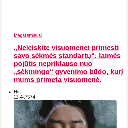
Mėgstamiausi
„Neleiskite visuomenei primesti
savo sėkmės standartų“: laimės
pojūtis nepriklauso nuo
„sėkmingo“ gyvenimo būdo, kurį
mums primeta visuomenė.
Hot
11.4k
75
74