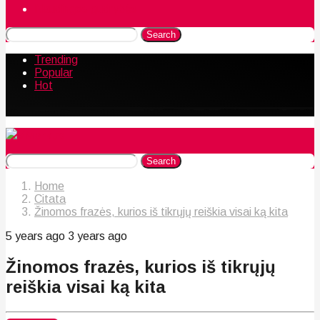
Naudingos gudrybės
Search
Trending
Popular
Hot
Search
Home
Citata
Žinomos frazės, kurios iš tikrųjų reiškia visai ką kita
5 years ago
3 years ago
Žinomos frazės, kurios iš tikrųjų
reiškia visai ką kita