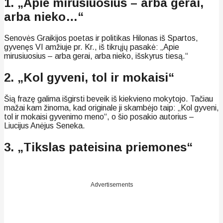
1. „Apie mirusiuosius – arba gerai,
arba nieko…“
Senovės Graikijos poetas ir politikas Hilonas iš Spartos,
gyvenęs VI amžiuje pr. Kr., iš tikrųjų pasakė: „Apie
mirusiuosius – arba gerai, arba nieko, išskyrus tiesą.“
2. „Kol gyveni, tol ir mokaisi“
Šią frazę galima išgirsti beveik iš kiekvieno mokytojo. Tačiau
mažai kam žinoma, kad originale ji skambėjo taip: „Kol gyveni,
tol ir mokaisi gyvenimo meno“, o šio posakio autorius –
Liucijus Anėjus Seneka.
3. „Tikslas pateisina priemones“
Advertisements