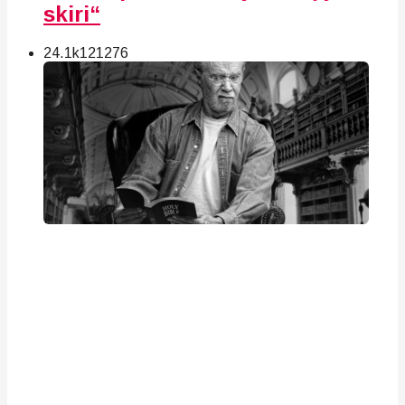
skiri“
24.1k
121
276