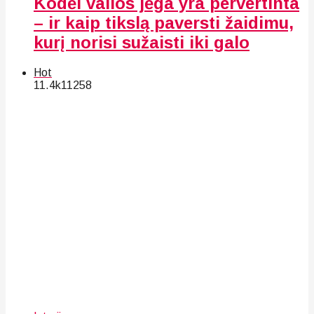
Kodėl valios jėga yra pervertinta
– ir kaip tikslą paversti žaidimu,
kurį norisi sužaisti iki galo
Hot
11.4k
112
58