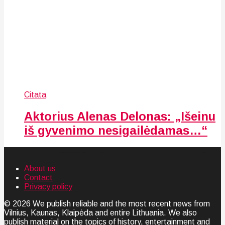
Citata
Aktorius Alenas Delonas: „Išeinu
iš gyvenimo nesigailėdamas…“
About us
Contact
Privacy policy
© 2026 We publish reliable and the most recent news from
Vilnius, Kaunas, Klaipėda and entire Lithuania. We also
publish material on the topics of history, entertainment and