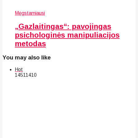
Mėgstamiausi
„Gazlaitingas“: pavojingas
psichologinės manipuliacijos
metodas
You may also like
Hot
145
114
10