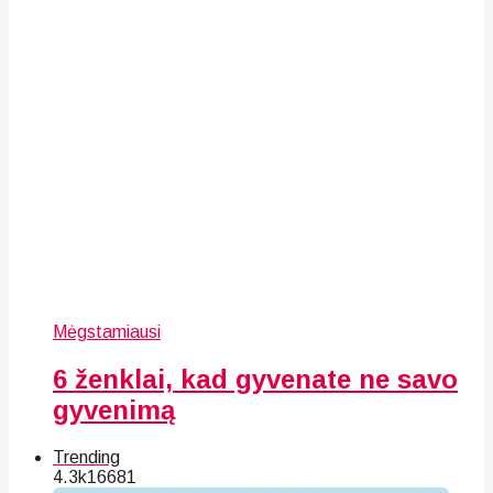
Mėgstamiausi
6 ženklai, kad gyvenate ne savo
gyvenimą
Trending
4.3k
166
81