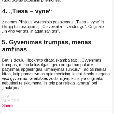
tada tikslas pateisina priemones.“
4. „Tiesa – vyne“
Žinomas Plinijaus Vyresniojo pasakymas „Tiesa – vyne“ iš
tikrųjų turi pratęsimą: „O sveikata – vandenyje“. Originale –
„In vino veritas, in aqua sanitas“.
5. Gyvenimas trumpas, menas
amžinas
Bet iš tikrųjų Hipokrato citata skamba taip: „Gyvenimas
trumpas, meno kelias ilgas, gera proga trumpalaikė,
patyrimas apgaulingas, išmanymas sunkus.“ Tad tai niekas
kitas, kaip pamąstymas apie mediciną, kuriai išmokti negana
viso gyvenimo. Graikiškas žodis τέχνη, kuris yra originale,
nebūtinai reiškia meną, jis taip pat reiškia „amatą“ bei
„mokėjimą“.
379
SHARES
Share