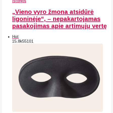
Istorijos
„Vieno vyro žmona atsidūrė
ligoninėje“, – nepakartojamas
pasakojimas apie artimųjų vertę
Hot
15.8k
55
101