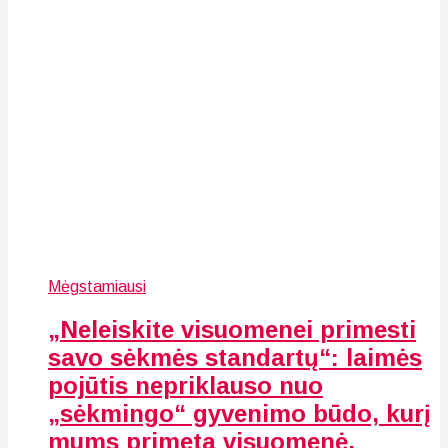
Mėgstamiausi
„Neleiskite visuomenei primesti
savo sėkmės standartų“: laimės
pojūtis nepriklauso nuo
„sėkmingo“ gyvenimo būdo, kurį
mums primeta visuomenė.