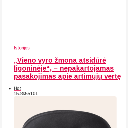
Istorijos
„Vieno vyro žmona atsidūrė
ligoninėje“, – nepakartojamas
pasakojimas apie artimųjų vertę
Hot
15.8k
55
101