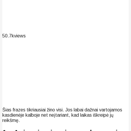
50.7k
views
Šias frazes tikriausiai žino visi. Jos labai dažnai vartojamos
kasdienėje kalboje net neįtariant, kad laikas iškreipė jų
reikšmę.