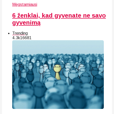
Mėgstamiausi
6 ženklai, kad gyvenate ne savo
gyvenimą
Trending
4.3k
166
81