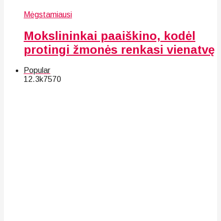
Mėgstamiausi
Mokslininkai paaiškino, kodėl
protingi žmonės renkasi vienatvę
Popular
12.3k
75
70