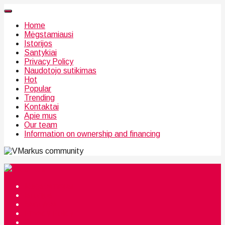
Home
Mėgstamiausi
Istorijos
Santykiai
Privacy Policy
Naudotojo sutikimas
Hot
Popular
Trending
Kontaktai
Apie mus
Our team
Information on ownership and financing
community
Mėgstamiausi
Istorijos
Santykiai
Privacy Policy
Citata