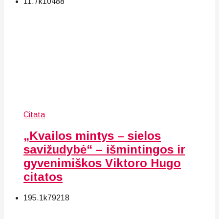
11.7k
104
88
Citata
„Kvailos mintys – sielos
savižudybė“ – išmintingos ir
gyvenimiškos Viktoro Hugo
citatos
195.1k
79
218