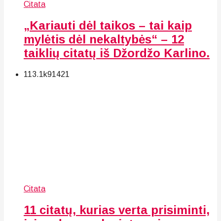
Citata
„Kariauti dėl taikos – tai kaip
mylėtis dėl nekaltybės“ – 12
taiklių citatų iš Džordžo Karlino.
113.1k
91
421
Citata
11 citatų, kurias verta prisiminti,